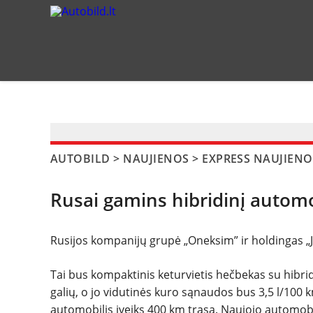
?>
AUTOBILD
>
NAUJIENOS
>
EXPRESS NAUJIENO
Rusai gamins hibridinį automo
Rusijos kompanijų grupė „Oneksim” ir holdingas „Ja
Tai bus kompaktinis keturvietis hečbekas su hibri
galių, o jo vidutinės kuro sąnaudos bus 3,5 l/100
automobilis įveiks 400 km trasą. Naujojo automobil