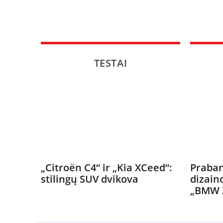
TESTAI
„Citroën C4“ ir „Kia XCeed“:
Praban
stilingų SUV dvikova
dizain
„BMW 