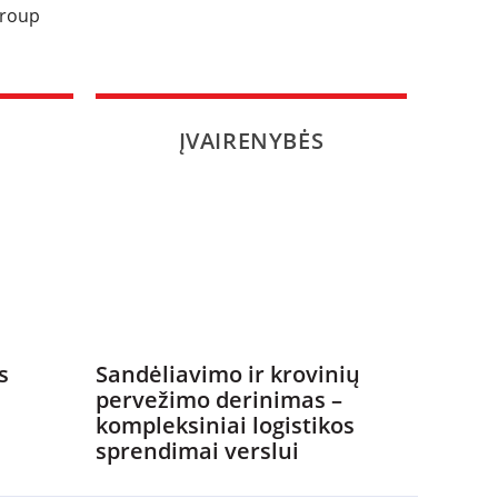
group
ĮVAIRENYBĖS
s
Sandėliavimo ir krovinių
pervežimo derinimas –
kompleksiniai logistikos
sprendimai verslui