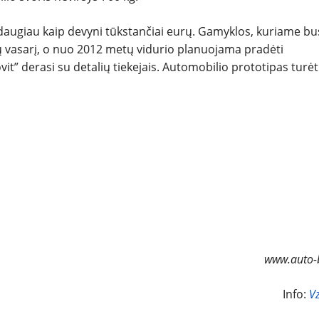
REPORTAŽAI
daugiau kaip devyni tūkstančiai eurų. Gamyklos, kuriame bu
SPORTAS
 vasarį, o nuo 2012 metų vidurio planuojama pradėti
t” derasi su detalių tiekejais. Automobilio prototipas turė
PATARIMAI
ĮVAIRENYBĖS
www.auto-b
Info:
V