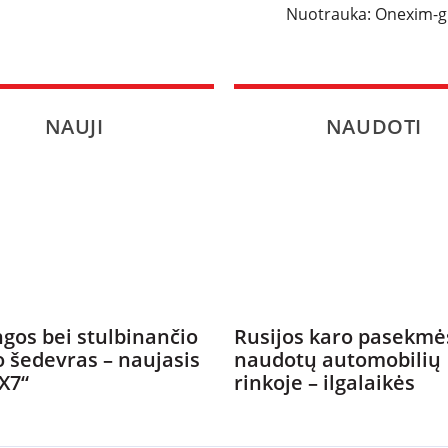
Nuotrauka: Onexim-
NAUJI
NAUDOTI
gos bei stulbinančio
Rusijos karo pasekmė
o šedevras – naujasis
naudotų automobilių
X7“
rinkoje – ilgalaikės