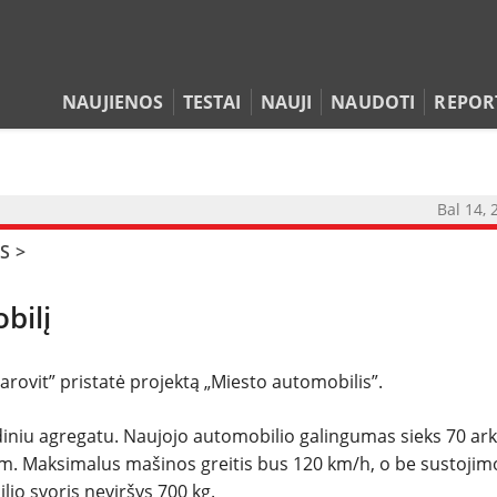
NAUJIENOS
TESTAI
NAUJI
NAUDOTI
REPOR
Bal 14, 
NAUJIENOS
S
>
bilį
TESTAI
NAUJI
rovit” pristatė projektą „Miesto automobilis”.
NAUDOTI
diniu agregatu. Naujojo automobilio galingumas sieks 70 ark
 km. Maksimalus mašinos greitis bus 120 km/h, o be sustojim
io svoris neviršys 700 kg.