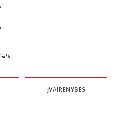
s“
5
ild.lt
ĮVAIRENYBĖS