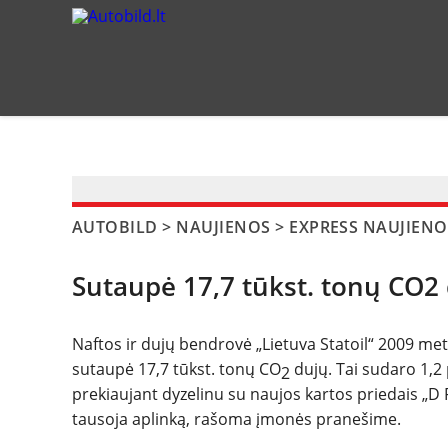
?>
AUTOBILD
>
NAUJIENOS
>
EXPRESS NAUJIENO
Sutaupė 17,7 tūkst. tonų CO2
Naftos ir dujų bendrovė „Lietuva Statoil“ 2009 m
sutaupė 17,7 tūkst. tonų CO
dujų. Tai sudaro 1,2
2
prekiaujant dyzelinu su naujos kartos priedais „D 
tausoja aplinką, rašoma įmonės pranešime.