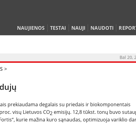
NAUJIENOS
TESTAI
NAUJI
NAUDOTI
REPOR
Bal 20, 
NAUJIENOS
S
>
TESTAI
 dujų
NAUJI
etais prekiaudama degalais su priedais ir biokomponentais
NAUDOTI
 proc. visų Lietuvos CO
emisijų. 12,8 tūkst. tonų buvo sutau
2
Fortis“, kurie mažina kuro sąnaudas, optimizuoja variklio dar
REPORTAŽAI