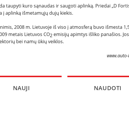
 taupyti kuro sąnaudas ir saugoti aplinką. Priedai „D Forti
SPORTAS
a į aplinką išmetamųjų dujų kiekis.
PATARIMAI
imis, 2008 m. Lietuvoje iš viso į atmosferą buvo išmesta 1,
2009 metais Lietuvos CO
emisijų apimtys išliko panašios. Jos
2
ĮVAIRENYBĖS
ektorių bei namų ūkių veiklos.
www.auto-b
NAUJI
NAUDOTI