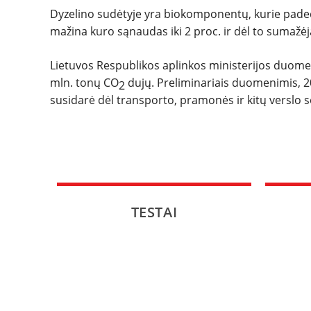
Dyzelino sudėtyje yra biokomponentų, kurie padeda
mažina kuro sąnaudas iki 2 proc. ir dėl to sumažėj
Lietuvos Respublikos aplinkos ministerijos duomen
mln. tonų CO
dujų. Preliminariais duomenimis, 
2
susidarė dėl transporto, pramonės ir kitų verslo s
TESTAI