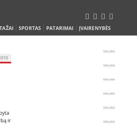
TAŽAI
SPORTAS
PATARIMAI
ĮVAIRENYBĖS
REKLAMA
2010
REKLAMA
REKLAMA
REKLAMA
REKLAMA
pyta
bą ir
REKLAMA