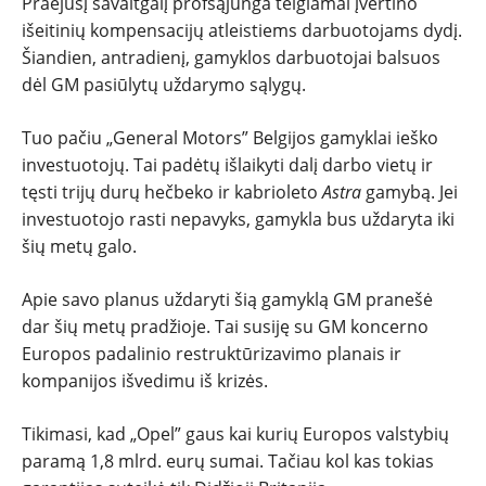
TESTAI
Praėjusį savaitgalį profsąjunga teigiamai įvertino
išeitinių kompensacijų atleistiems darbuotojams dydį.
Šiandien, antradienį, gamyklos darbuotojai balsuos
NAUJI
dėl GM pasiūlytų uždarymo sąlygų.
NAUDOTI
Tuo pačiu „General Motors” Belgijos gamyklai ieško
investuotojų. Tai padėtų išlaikyti dalį darbo vietų ir
REPORTAŽAI
tęsti trijų durų hečbeko ir kabrioleto
Astra
gamybą. Jei
investuotojo rasti nepavyks, gamykla bus uždaryta iki
SPORTAS
šių metų galo.
Apie savo planus uždaryti šią gamyklą GM pranešė
PATARIMAI
dar šių metų pradžioje. Tai susiję su GM koncerno
Europos padalinio restruktūrizavimo planais ir
ĮVAIRENYBĖS
kompanijos išvedimu iš krizės.
Tikimasi, kad „Opel” gaus kai kurių Europos valstybių
paramą 1,8 mlrd. eurų sumai. Tačiau kol kas tokias