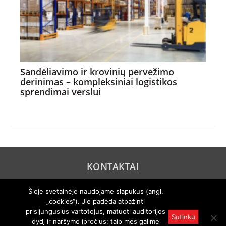
Sandėliavimo ir krovinių pervežimo
derinimas – kompleksiniai logistikos
sprendimai verslui
KONTAKTAI
REKLAMA
Šioje svetainėje naudojame slapukus (angl.
„cookies“). Jie padeda atpažinti
PRIVATUMO POLITIKA
prisijungusius vartotojus, matuoti auditorijos
Sutinku
dydį ir naršymo įpročius; taip mes galime
© 2005 "Axel Springer AG". Visos teisės išsaugomos. Rengiama