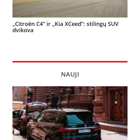
„Citroën C4“ ir „Kia XCeed“: stilingų SUV
dvikova
NAUJI