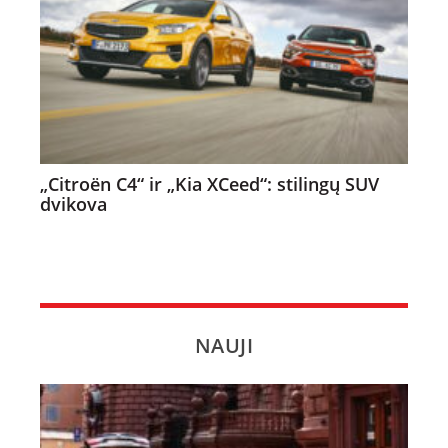
„Citroën C4“ ir „Kia XCeed“: stilingų SUV
dvikova
NAUJI