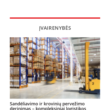
ĮVAIRENYBĖS
Sandėliavimo ir krovinių pervežimo
derinimas – kompleksiniai logistikos