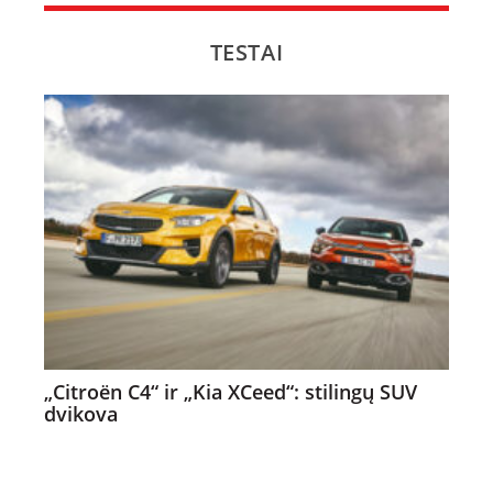
TESTAI
„Citroën C4“ ir „Kia XCeed“: stilingų SUV
dvikova