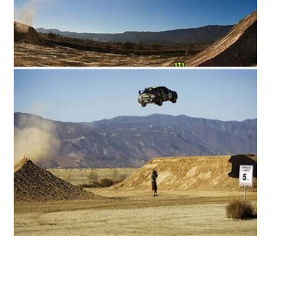
NAUJI
NAUDOTI
REPORTAŽAI
SPORTAS
PATARIMAI
ĮVAIRENYBĖS