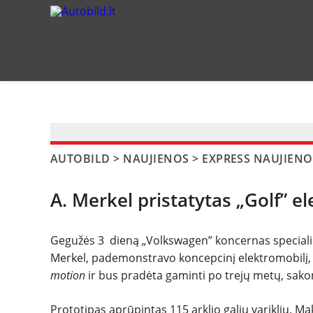
?>
AUTOBILD
>
NAUJIENOS
>
EXPRESS NAUJIENO
A. Merkel pristatytas „Golf” e
Gegužės 3 dieną „Volkswagen” koncernas specialioj
Merkel, pademonstravo koncepcinį elektromobilį,
motion
ir bus pradėta gaminti po trejų metų, sak
Prototipas aprūpintas 115 arklio galių varikliu. M