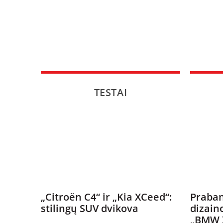
TESTAI
„Citroën C4“ ir „Kia XCeed“:
Praban
stilingų SUV dvikova
dizain
„BMW 