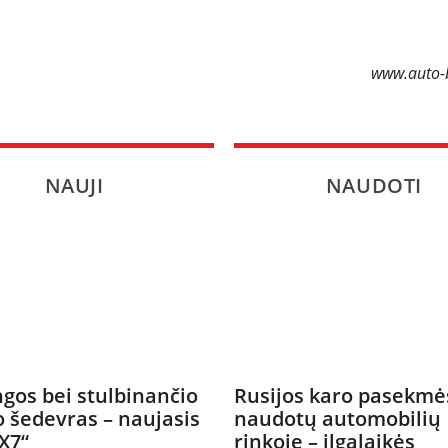
www.auto-b
NAUJI
NAUDOTI
gos bei stulbinančio
Rusijos karo pasekmė
o šedevras – naujasis
naudotų automobilių
X7“
rinkoje – ilgalaikės