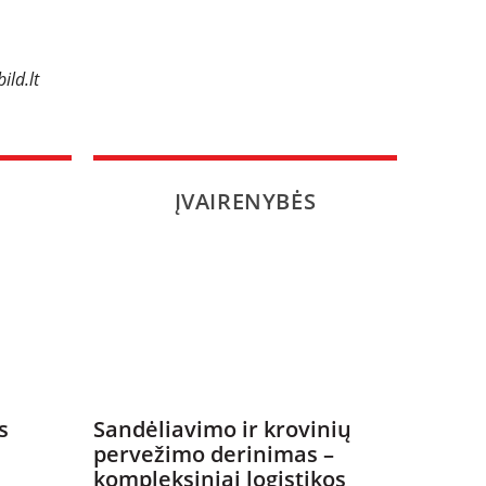
ild.lt
ĮVAIRENYBĖS
s
Sandėliavimo ir krovinių
pervežimo derinimas –
kompleksiniai logistikos