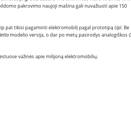
REPORTAŽAI
pildomo pakrovimo naujoji mašina gali nuvažiuoti apie 150
SPORTAS
ip pat tikisi pagaminti elektromobilį pagal prototipą
Up!.
Be
PATARIMAI
Jetta
modelio versija, o dar po metų pasirodys analogiškos
G
ĮVAIRENYBĖS
miestuose važinės apie milijoną elektromobilių.