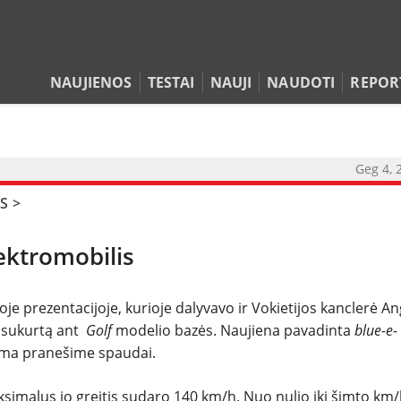
NAUJIENOS
TESTAI
NAUJI
NAUDOTI
REPOR
Geg 4, 
S
>
NAUJIENOS
lektromobilis
TESTAI
NAUJI
e prezentacijoje, kurioje dalyvavo ir Vokietijos kanclerė An
 sukurtą ant
Golf
modelio bazės. Naujiena pavadinta
blue-e-
oma pranešime spaudai.
NAUDOTI
aksimalus jo greitis sudaro 140 km/h. Nuo nulio iki šimto km