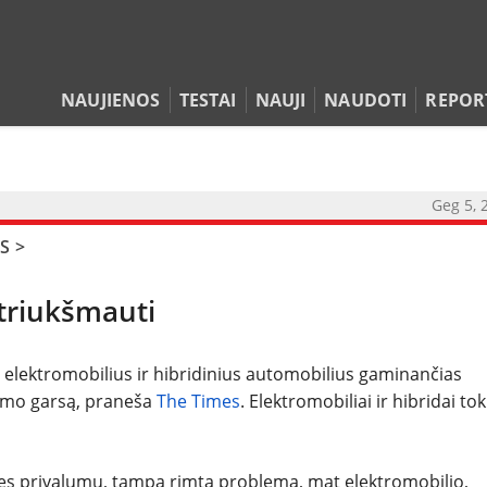
NAUJIENOS
TESTAI
NAUJI
NAUDOTI
REPOR
Geg 5, 
NAUJIENOS
S
>
TESTAI
 triukšmauti
NAUJI
os elektromobilius ir hibridinius automobilius gaminančias
NAUDOTI
kšmo garsą, praneša
The Times
. Elektromobiliai ir hibridai tok
REPORTAŽAI
uvęs privalumu, tampa rimta problema, mat elektromobilio,