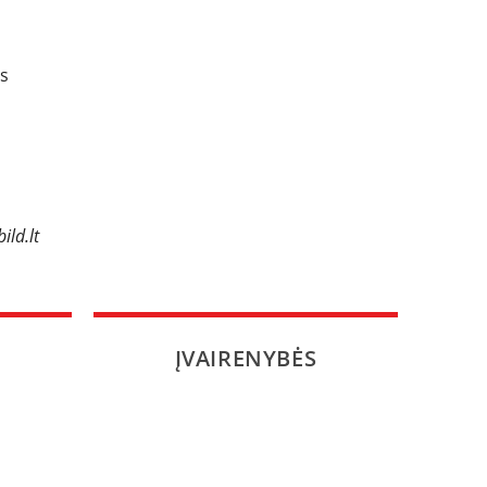
ms
ild.lt
ĮVAIRENYBĖS