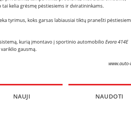
 tai kelia grėsmę pėstiesiems ir dviratininkams.
SPORTAS
eka tyrimus, koks garsas labiausiai tiktų pranešti pėstiesie
PATARIMAI
sistemą, kurią įmontavo į sportinio automobilio
Evora 414E
ĮVAIRENYBĖS
ų variklio gausmą.
www.auto-b
NAUJI
NAUDOTI