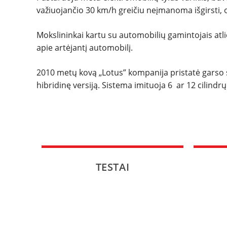
važiuojančio 30 km/h greičiu neįmanoma išgirsti, o
Mokslininkai kartu su automobilių gamintojais atli
apie artėjantį automobilį.
2010 metų kovą „Lotus” kompanija pristatė garso 
hibridinę versiją. Sistema imituoja 6 ar 12 cilindr
TESTAI