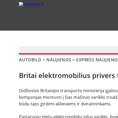
?>
AUTOBILD
>
NAUJIENOS
>
EXPRESS NAUJIENO
Britai elektromobilius privers
Didžiosios Britanijos transporto ministerija įgali
kompanijas montuoti į šias mašinas variklio triu
būdu taps girdimi akliesiems ir dviratininkams.
Pastaruoju metu elektromobilių tylus variklis, b