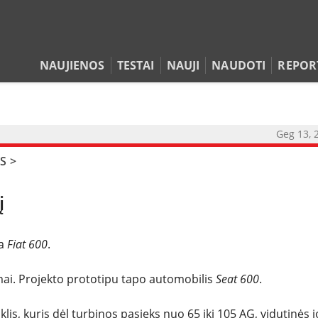
NAUJIENOS
TESTAI
NAUJI
NAUDOTI
REPOR
Geg 13, 
NAUJIENOS
S
>
TESTAI
į
NAUJI
ta
Fiat 600
.
NAUDOTI
imai. Projekto prototipu tapo automobilis
Seat 600
.
klis, kuris dėl turbinos pasieks nuo 65 iki 105 AG, vidutinės j