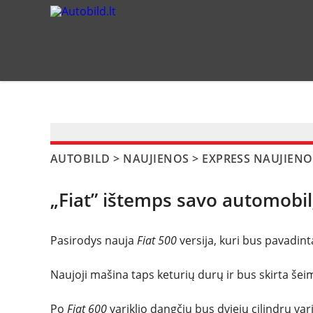
?>
AUTOBILD
>
NAUJIENOS
>
EXPRESS NAUJIENO
„Fiat” ištemps savo automobil
Pasirodys nauja
Fiat 500
versija, kuri bus pavadin
Naujoji mašina taps keturių durų ir bus skirta še
Po
Fiat 600
variklio dangčiu bus dviejų cilindrų vari