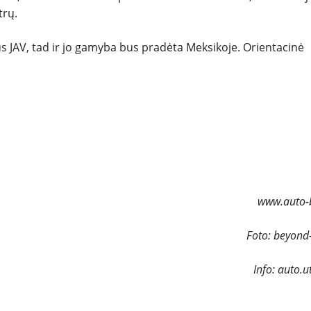
REPORTAŽAI
trų.
SPORTAS
s JAV, tad ir jo gamyba bus pradėta Meksikoje. Orientacinė
PATARIMAI
ĮVAIRENYBĖS
www.auto-b
Foto: beyond
Info: auto.u