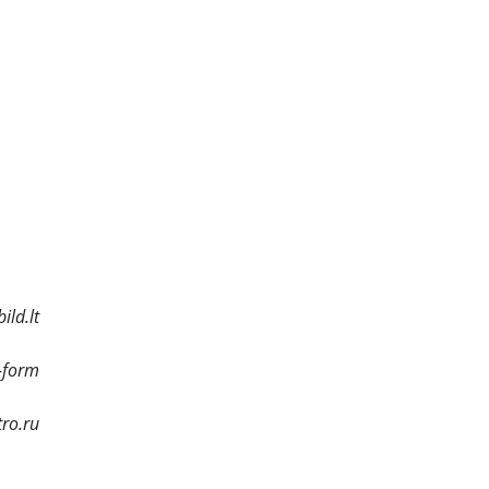
ild.lt
-form
tro.ru