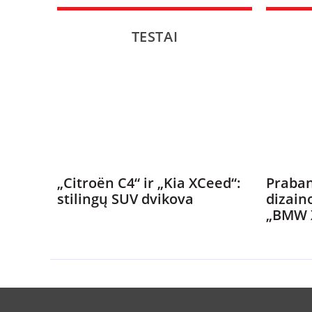
TESTAI
„Citroën C4“ ir „Kia XCeed“:
Praban
stilingų SUV dvikova
dizain
„BMW 