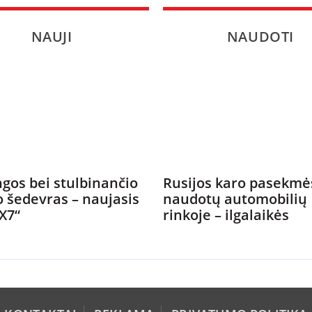
NAUJI
NAUDOTI
gos bei stulbinančio
Rusijos karo pasekmė
o šedevras – naujasis
naudotų automobilių
X7“
rinkoje – ilgalaikės