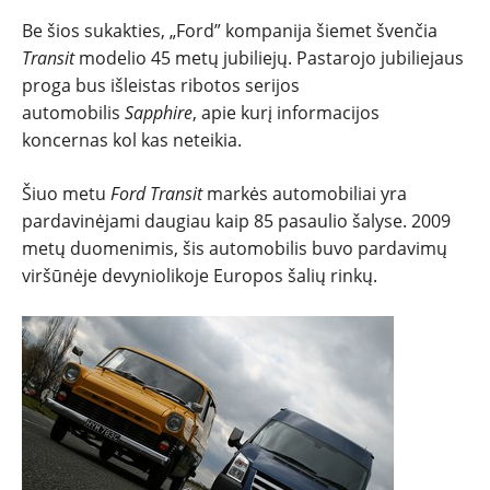
TESTAI
Be šios sukakties, „Ford” kompanija šiemet švenčia
Transit
modelio 45 metų jubiliejų. Pastarojo jubiliejaus
NAUJI
proga bus išleistas ribotos serijos
automobilis
Sapphire
, apie kurį informacijos
NAUDOTI
koncernas kol kas neteikia.
Šiuo metu
Ford Transit
markės automobiliai yra
REPORTAŽAI
pardavinėjami daugiau kaip 85 pasaulio šalyse. 2009
metų duomenimis, šis automobilis buvo pardavimų
SPORTAS
viršūnėje devyniolikoje Europos šalių rinkų.
PATARIMAI
ĮVAIRENYBĖS