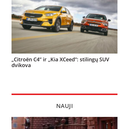
„Citroën C4“ ir „Kia XCeed“: stilingų SUV
dvikova
NAUJI