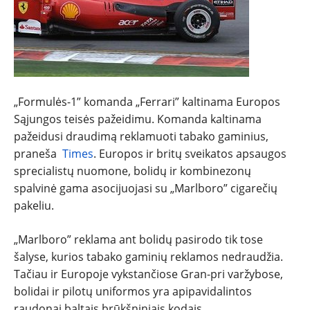
TESTAI
NAUJI
NAUDOTI
„Formulės-1” komanda „Ferrari” kaltinama Europos
Sąjungos teisės pažeidimu. Komanda kaltinama
REPORTAŽAI
pažeidusi draudimą reklamuoti tabako gaminius,
praneša
Times
. Europos ir britų sveikatos apsaugos
sprecialistų nuomone, bolidų ir kombinezonų
SPORTAS
spalvinė gama asocijuojasi su „Marlboro” cigarečių
pakeliu.
PATARIMAI
„Marlboro” reklama ant bolidų pasirodo tik tose
ĮVAIRENYBĖS
šalyse, kurios tabako gaminių reklamos nedraudžia.
Tačiau ir Europoje vykstančiose Gran-pri varžybose,
bolidai ir pilotų uniformos yra apipavidalintos
raudonai baltais brūkšniniais kodais,