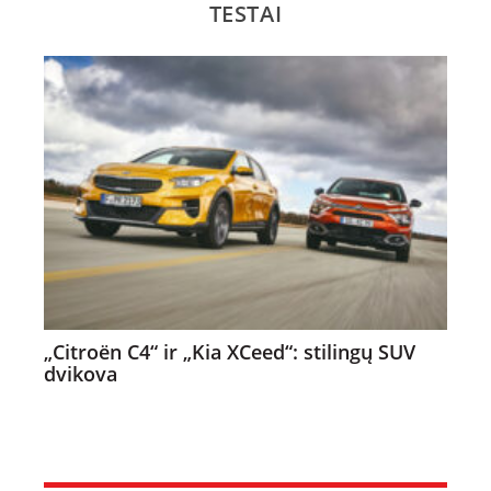
TESTAI
„Citroën C4“ ir „Kia XCeed“: stilingų SUV
dvikova