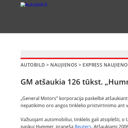
?>
AUTOBILD
>
NAUJIENOS
>
EXPRESS NAUJIENO
GM atšaukia 126 tūkst. „Hum
„General Motors” korporacija paskelbė atšaukianti
nepatikimo oro angos tinklelio pristvirtinimo ant v
Važiuojant automobiliui, tinklelis gali atsiplėšti, o
paskui
Hummer
, praneša
Reuters
. Atšaukiami 200