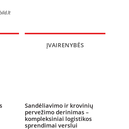
ild.lt
ĮVAIRENYBĖS
s
Sandėliavimo ir krovinių
pervežimo derinimas –
kompleksiniai logistikos
sprendimai verslui