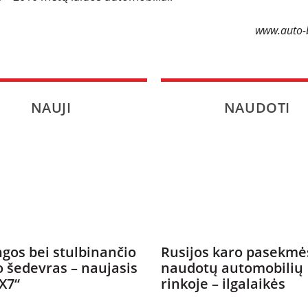
SPORTAS
www.auto-b
PATARIMAI
ĮVAIRENYBĖS
NAUJI
NAUDOTI
gos bei stulbinančio
Rusijos karo pasekmė
o šedevras – naujasis
naudotų automobilių
X7“
rinkoje – ilgalaikės