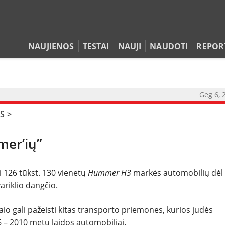
NAUJIENOS
TESTAI
NAUJI
NAUDOTI
REPOR
NAUJIENOS
Geg 6, 
S
>
TESTAI
mer’ių”
NAUJI
 126 tūkst. 130 vienetų
Hummer H3
markės automobilių dėl
NAUDOTI
ariklio dangčio.
REPORTAŽAI
 taio gali pažeisti kitas transporto priemones, kurios judės
6 – 2010 metų laidos automobiliai.