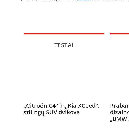
TESTAI
„Citroën C4“ ir „Kia XCeed“:
Praban
stilingų SUV dvikova
dizain
„BMW 