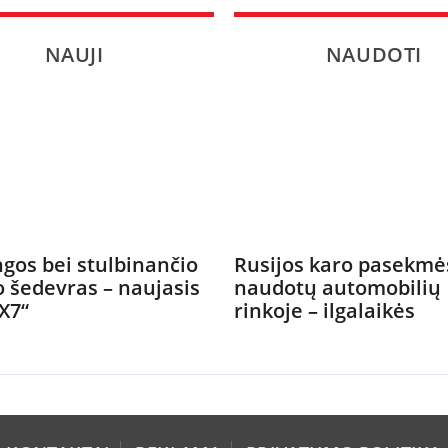
NAUJI
NAUDOTI
gos bei stulbinančio
Rusijos karo pasekmė
o šedevras – naujasis
naudotų automobilių
X7“
rinkoje – ilgalaikės