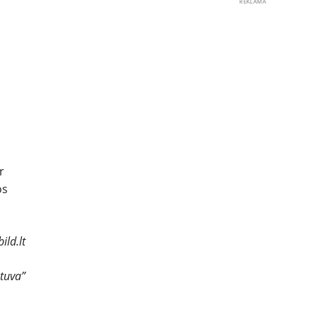
REKLAMA
a
r
os
ild.lt
etuva”