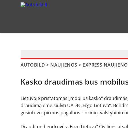
?>
AUTOBILD
>
NAUJIENOS
>
EXPRESS NAUJIENO
Kasko draudimas bus mobilu
Lietuvoje pristatomas „mobilus kasko“ draudimas, k
draudimą ėmė siūlyti UADB „Ergo Lietuva“. Bendro
gesintuvo, pirmos pagalbos rinkinio, valstybinio
Draudimo bendrovės „Ergo Lietuva“ Civilinės atsa