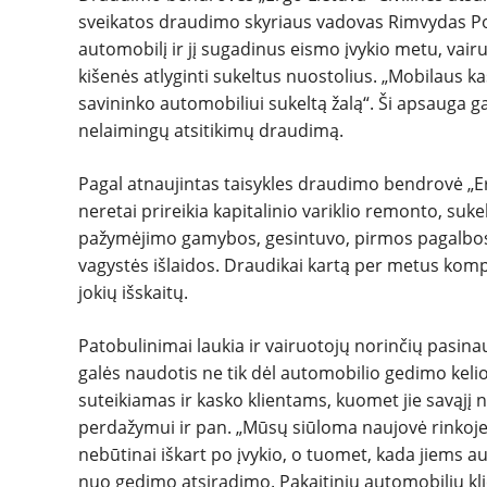
sveikatos draudimo skyriaus vadovas Rimvydas Poci
automobilį ir jį sugadinus eismo įvykio metu, vair
kišenės atlyginti sukeltus nuostolius. „Mobilaus kas
savininko automobiliui sukeltą žalą“. Ši apsauga ga
nelaimingų atsitikimų draudimą.
Pagal atnaujintas taisykles draudimo bendrovė „
neretai prireikia kapitalinio variklio remonto, su
pažymėjimo gamybos, gesintuvo, pirmos pagalbos 
vagystės išlaidos. Draudikai kartą per metus komp
jokių išskaitų.
Patobulinimai laukia ir vairuotojų norinčių pasina
galės naudotis ne tik dėl automobilio gedimo kelio
suteikiamas ir kasko klientams, kuomet jie savąjį n
perdažymui ir pan. „Mūsų siūloma naujovė rinkoje t
nebūtinai iškart po įvykio, o tuomet, kada jiems a
nuo gedimo atsiradimo. Pakaitiniu automobiliu klien