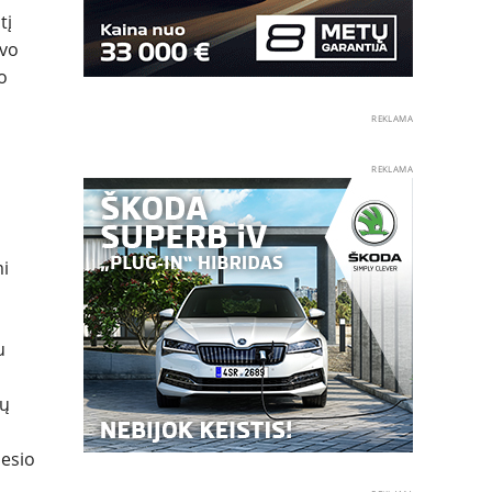
tį
avo
o
REKLAMA
REKLAMA
mi
u
ių
nesio