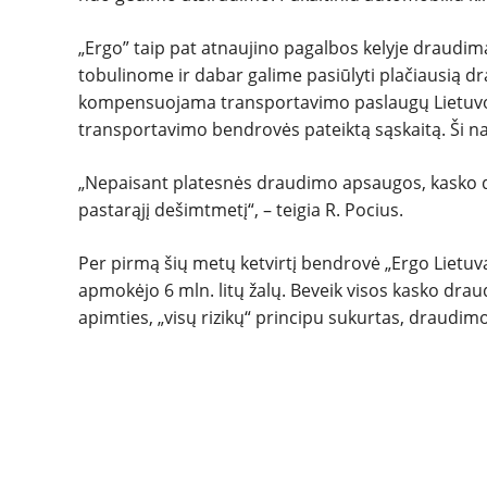
„Ergo” taip pat atnaujino pagalbos kelyje draudim
tobulinome ir dabar galime pasiūlyti plačiausią 
kompensuojama transportavimo paslaugų Lietuvoj
transportavimo bendrovės pateiktą sąskaitą. Ši na
„Nepaisant platesnės draudimo apsaugos, kasko d
pastarąjį dešimtmetį“, – teigia R. Pocius.
Per pirmą šių metų ketvirtį bendrovė „Ergo Lietuv
apmokėjo 6 mln. litų žalų. Beveik visos kasko dra
apimties, „visų rizikų“ principu sukurtas, draudimo