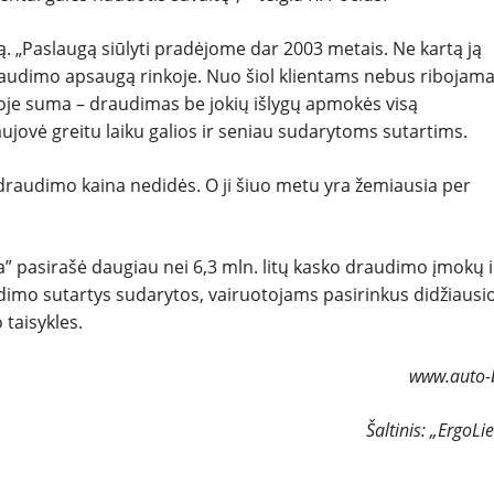
ą. „Paslaugą siūlyti pradėjome dar 2003 metais. Ne kartą ją
draudimo apsaugą rinkoje. Nuo šiol klientams nebus ribojam
e suma – draudimas be jokių išlygų apmokės visą
ujovė greitu laiku galios ir seniau sudarytoms sutartims.
raudimo kaina nedidės. O ji šiuo metu yra žemiausia per
a” pasirašė daugiau nei 6,3 mln. litų kasko draudimo įmokų i
udimo sutartys sudarytos, vairuotojams pasirinkus didžiausi
 taisykles.
www.auto-b
Šaltinis: „ErgoLi