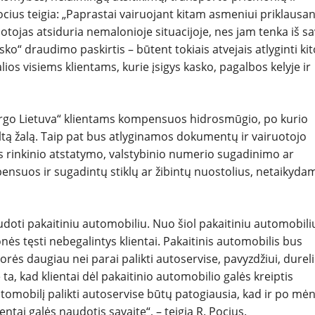
us teigia: „Paprastai vairuojant kitam asmeniui priklausan
REPORTAŽAI
uotojas atsiduria nemalonioje situacijoje, nes jam tenka iš s
ko“ draudimo paskirtis – būtent tokiais atvejais atlyginti kit
SPORTAS
lios visiems klientams, kurie įsigys kasko, pagalbos kelyje ir
PATARIMAI
Ergo Lietuva“ klientams kompensuos hidrosmūgio, po kurio
keltą žalą. Taip pat bus atlyginamos dokumentų ir vairuotojo
ĮVAIRENYBĖS
rinkinio atstatymo, valstybinio numerio sugadinimo ar
ensuos ir sugadintų stiklų ar žibintų nuostolius, netaikyda
udoti pakaitiniu automobiliu. Nuo šiol pakaitiniu automobili
nės tęsti nebegalintys klientai. Pakaitinis automobilis bus
orės daugiau nei parai palikti autoservise, pavyzdžiui, durel
a, kad klientai dėl pakaitinio automobilio galės kreiptis
utomobilį palikti autoservise būtų patogiausia, kad ir po mė
tai galės naudotis savaitę“, – teigia R. Pocius.