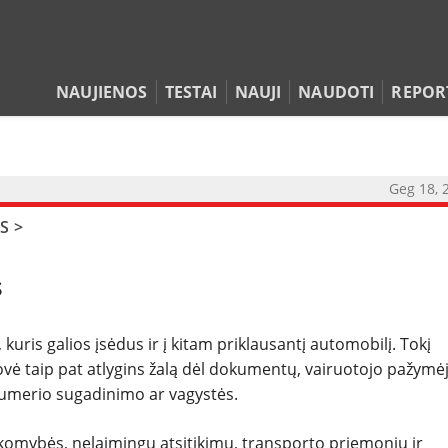
NAUJIENOS
TESTAI
NAUJI
NAUDOTI
REPOR
Geg 18, 
S
>
NAUJIENOS
s
TESTAI
uris galios įsėdus ir į kitam priklausantį automobilį. Tokį
vė taip pat atlygins žalą dėl dokumentų, vairuotojo pažymė
NAUJI
 numerio sugadinimo ar vagystės.
NAUDOTI
komybės, nelaimingų atsitikimų, transporto priemonių ir