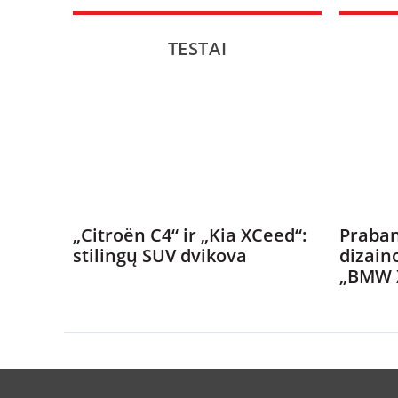
TESTAI
„Citroën C4“ ir „Kia XCeed“:
Praban
stilingų SUV dvikova
dizain
„BMW 