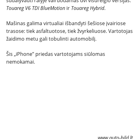
sudalyvauti ralyje vairuodamas dvi visureigio versijas:
TESTAI
Touareg V6 TDI BlueMotion
ir
Touareg Hybrid
.
NAUJI
Mašinas galima virtualiai išbandyti šešiose įvairiose
trasose: tiek asfaltuotose, tiek žvyrkeliuose. Vartotojas
NAUDOTI
žaidimo metu gali tobulinti automobilį.
REPORTAŽAI
Šis „iPhone” priedas vartotojams siūlomas
nemokamai.
SPORTAS
PATARIMAI
ĮVAIRENYBĖS
www.auto-bild.lt