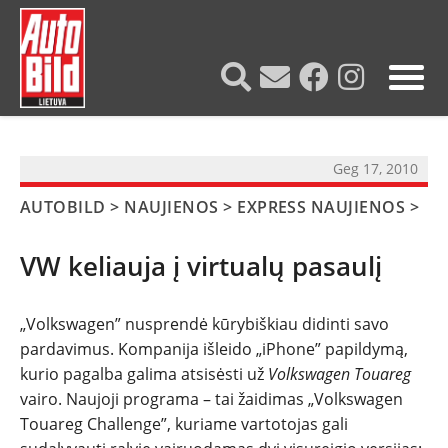
?>
Geg 17, 2010
AUTOBILD
>
NAUJIENOS
>
EXPRESS NAUJIENOS
>
VW keliauja į virtualų pasaulį
„Volkswagen” nusprendė kūrybiškiau didinti savo
pardavimus. Kompanija išleido „iPhone” papildymą,
kurio pagalba galima atsisėsti už
Volkswagen Touareg
NAUJIENOS
vairo. Naujoji programa – tai žaidimas „Volkswagen
Touareg Challenge”, kuriame vartotojas gali