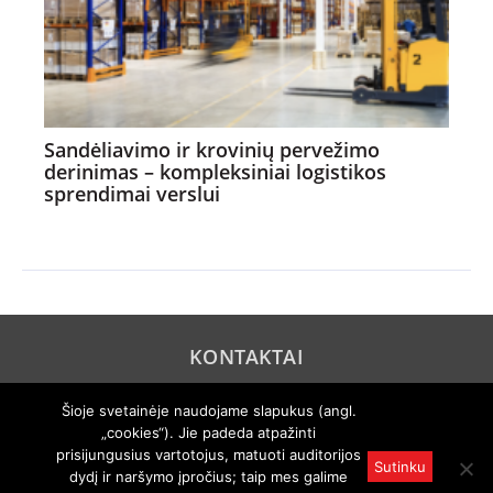
Sandėliavimo ir krovinių pervežimo
derinimas – kompleksiniai logistikos
sprendimai verslui
KONTAKTAI
REKLAMA
Šioje svetainėje naudojame slapukus (angl.
„cookies“). Jie padeda atpažinti
PRIVATUMO POLITIKA
prisijungusius vartotojus, matuoti auditorijos
Sutinku
dydį ir naršymo įpročius; taip mes galime
© 2005 "Axel Springer AG". Visos teisės išsaugomos. Rengiama