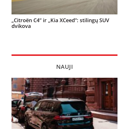
„Citroën C4“ ir „Kia XCeed“: stilingų SUV
dvikova
NAUJI