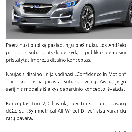
TESTAI
NAUJI
NAUDOTI
Paerzinusi publiką paslaptingu piešinuku, Los Andželo
REPORTAŽAI
parodoje Subaru atskleidė šydą – publikos dėmesiui
pristatytas Impreza dizaino konceptas.
SPORTAS
Naujasis dizaino linija vadinasi „Confidence In Motion”
– ir tikrai keičia įprastą Subaru veidą. Aišku, jeigu
PATARIMAI
serijinis modelis išlaikys dabartinio koncepto išvaizdą.
ĮVAIRENYBĖS
Konceptas turi 2,0 l variklį bei Lineartronic pavarų
dėžę, su „Symmetrical All Wheel Drive” visų varančių
ratų pavara.