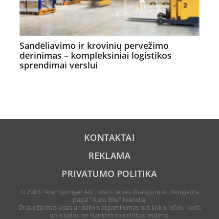
Sandėliavimo ir krovinių pervežimo
derinimas – kompleksiniai logistikos
sprendimai verslui
KONTAKTAI
REKLAMA
PRIVATUMO POLITIKA
© 2005 "Axel Springer AG". Visos teisės išsaugomos. Rengiama
pagal "Auto Bild" licenciją.
Draudžiamas visas ar dalinis atgaminimas bet kokiu būdu kuria
nors kalba be išankstinio raštiško leidimo.