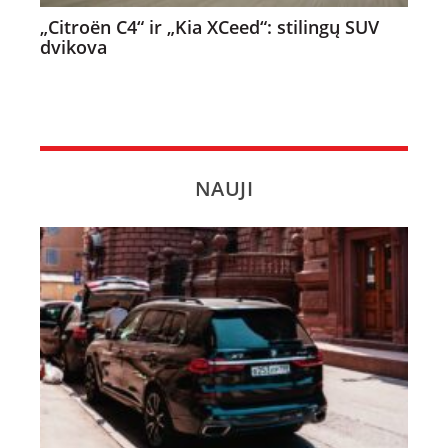
„Citroën C4“ ir „Kia XCeed“: stilingų SUV
dvikova
NAUJI