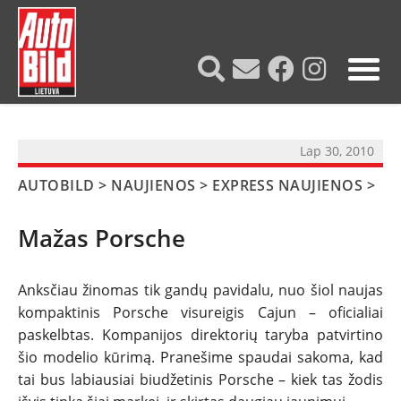
?>
Lap 30, 2010
AUTOBILD
>
NAUJIENOS
>
EXPRESS NAUJIENOS
>
Mažas Porsche
Anksčiau žinomas tik gandų pavidalu, nuo šiol naujas
kompaktinis Porsche visureigis Cajun – oficialiai
NAUJIENOS
paskelbtas. Kompanijos direktorių taryba patvirtino
šio modelio kūrimą. Pranešime spaudai sakoma, kad
TESTAI
tai bus labiausiai biudžetinis Porsche – kiek tas žodis