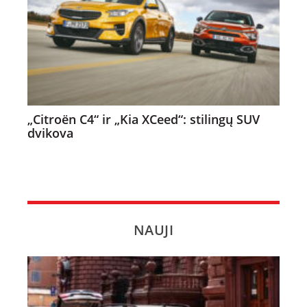
„Citroën C4“ ir „Kia XCeed“: stilingų SUV
dvikova
NAUJI