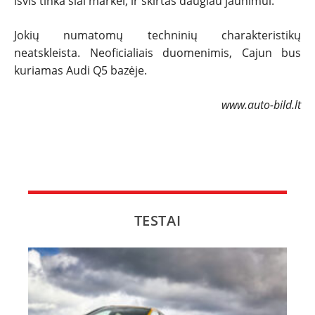
išvis tinka šiai markei, ir skirtas daugiau jaunimui.
NAUJI
Jokių numatomų techninių charakteristikų
neatskleista. Neoficialiais duomenimis, Cajun bus
NAUDOTI
kuriamas Audi Q5 bazėje.
REPORTAŽAI
www.auto-bild.lt
SPORTAS
PATARIMAI
ĮVAIRENYBĖS
TESTAI