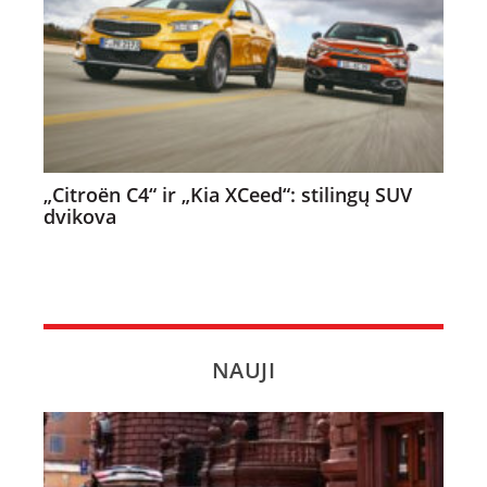
„Citroën C4“ ir „Kia XCeed“: stilingų SUV
dvikova
NAUJI