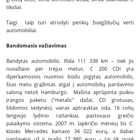
tiksliai.
Taigi taip turi atrodyti penkių žvaigždučių verti
automobiliai.
Bandomasis važiavimas
Bandytas automobilis. Rida 111 338 km – tiek jis
nuvažiavo per trejus metus. C 200 CDI yra
išperkamosios nuomos būdu įsigytas automobilis,
šiuo metu grąžintas atgal į automobilių pardavimo
saloną netoli Hamburgo. Mašina aprūpinta puikiu
įrangos paketu (“metalic” dažai, CD grotuvas,
šildomos sėdynės), vairas aptrauktas oda, 16 colių
lengvojo lydinio ratlankiai, pastovaus greičio
palaikymo sistema. 2007 m. lapkričio mėnesį šis C
klasės Mercedes kainavo 34 022 eurų, o dabar
pardavėjai už jį prašo 17 880 eurų – tai tik pusė