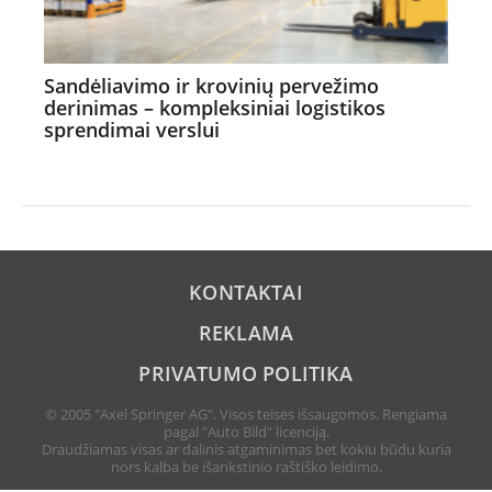
Sandėliavimo ir krovinių pervežimo
derinimas – kompleksiniai logistikos
sprendimai verslui
KONTAKTAI
REKLAMA
PRIVATUMO POLITIKA
© 2005 "Axel Springer AG". Visos teisės išsaugomos. Rengiama
pagal "Auto Bild" licenciją.
Draudžiamas visas ar dalinis atgaminimas bet kokiu būdu kuria
nors kalba be išankstinio raštiško leidimo.