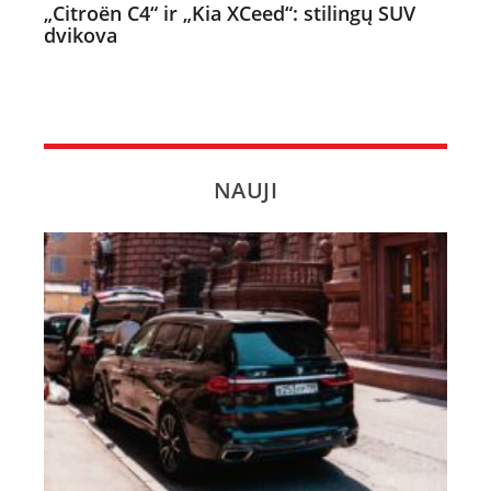
„Citroën C4“ ir „Kia XCeed“: stilingų SUV
dvikova
NAUJI