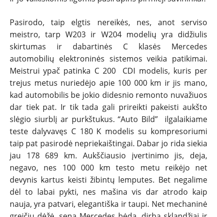
Pasirodo, taip elgtis nereikės, nes, anot serviso
meistro, tarp W203 ir W204 modelių yra didžiulis
skirtumas ir dabartinės C klasės Mercedes
automobilių elektroninės sistemos veikia patikimai.
Meistrui ypač patinka C 200 CDI modelis, kuris per
trejus metus nuriedėjo apie 100 000 km ir jis mano,
kad automobilis be jokio didesnio remonto nuvažiuos
dar tiek pat. Ir tik tada gali prireikti pakeisti aukšto
slėgio siurblį ar purkštukus. “Auto Bild” ilgalaikiame
teste dalyvavęs C 180 K modelis su kompresoriumi
taip pat pasirodė nepriekaištingai. Dabar jo rida siekia
jau 178 689 km. Aukščiausio įvertinimo jis, deja,
negavo, nes 100 000 km testo metu reikėjo net
devynis kartus keisti žibintų lemputes. Bet negalime
dėl to labai pykti, nes mašina vis dar atrodo kaip
nauja, yra patvari, elegantiška ir taupi. Net mechaninė
greičių dėžė, sena Mercedes bėda, dirba sklandžiai ir