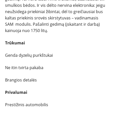
smulkios bėdos. Ir vis dėlto nervina elektronika: jeigu
neužsidega priekiniai žibintai, dėl to greičiausiai bus
kaltas priekinis srovės skirstytuvas – vadinamasis
SAM modulis. Pašalinti gedimą (įskaitant ir darbą)
kainuoja nuo 1750 litų.
Trūkumai
Genda dyzelių purkštukai
Ne itin tvirta pakaba
Brangios detalės
Privalumai
Prestižinis automobilis