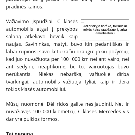
pradinės kainos.
Važiavimo įspūdžiai. C klasės
Jei priekyje barška, tikriausiai
automobilis atgal į prekybos
reikės keisti stabilizatorių arba
amortizatorių
saloną atkeliavo beveik kaip
naujas. Savininkas, matyt, buvo itin pedantiškas ir
labai rūpinosi savo keturračiu draugu: jokių požymių,
kad juo nuvažiuota per 100 000 km nei ant vairo, nei
ant sėdynių neaptikome, be to, vairuotojas buvo
nerūkantis. Niekas nebarška, važiuoklė dirba
tvarkingai, automobilis važiuoja tyliai, kaip ir dera
tokios klasės automobiliui.
Mūsų nuomonė. Dėl ridos galite nesijaudinti. Net ir
nuvažiavęs 100 000 kilometrų, C klasės Mercedes vis
dar yra puikios formos.
Tai nervina