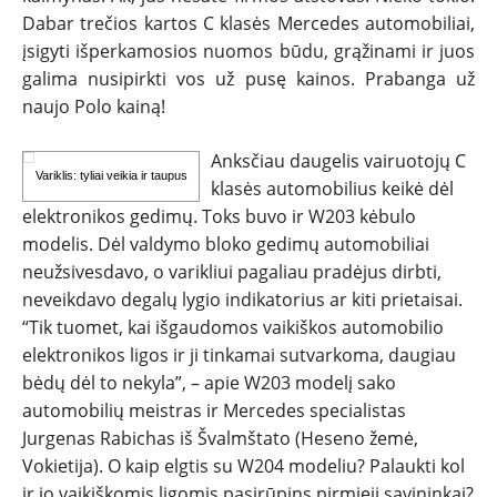
Dabar trečios kartos C klasės Mercedes automobiliai,
REPORTAŽAI
įsigyti išperkamosios nuomos būdu, grąžinami ir juos
galima nusipirkti vos už pusę kainos. Prabanga už
SPORTAS
naujo Polo kainą!
PATARIMAI
Anksčiau daugelis vairuotojų C
Variklis: tyliai veikia ir taupus
klasės automobilius keikė dėl
elektronikos gedimų. Toks buvo ir W203 kėbulo
ĮVAIRENYBĖS
modelis. Dėl valdymo bloko gedimų automobiliai
neužsivesdavo, o varikliui pagaliau pradėjus dirbti,
neveikdavo degalų lygio indikatorius ar kiti prietaisai.
“Tik tuomet, kai išgaudomos vaikiškos automobilio
elektronikos ligos ir ji tinkamai sutvarkoma, daugiau
bėdų dėl to nekyla”, – apie W203 modelį sako
automobilių meistras ir Mercedes specialistas
Jurgenas Rabichas iš Švalmštato (Heseno žemė,
Vokietija). O kaip elgtis su W204 modeliu? Palaukti kol
ir jo vaikiškomis ligomis pasirūpins pirmieji savininkai?