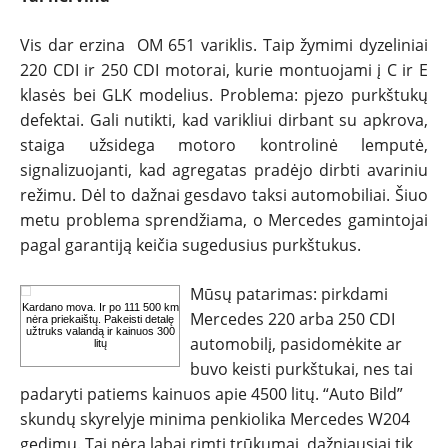
Vis dar erzina OM 651 variklis. Taip žymimi dyzeliniai
220 CDI ir 250 CDI motorai, kurie montuojami į C ir E
klasės bei GLK modelius. Problema: pjezo purkštukų
defektai. Gali nutikti, kad varikliui dirbant su apkrova,
staiga užsidega motoro kontrolinė lemputė,
signalizuojanti, kad agregatas pradėjo dirbti avariniu
režimu. Dėl to dažnai gesdavo taksi automobiliai. Šiuo
metu problema sprendžiama, o Mercedes gamintojai
pagal garantiją keičia sugedusius purkštukus.
Mūsų patarimas: pirkdami
Kardano mova. Ir po 111 500 km
Mercedes 220 arba 250 CDI
nėra priekaištų. Pakeisti detalę
užtruks valandą ir kainuos 300
automobilį, pasidomėkite ar
litų
buvo keisti purkštukai, nes tai
padaryti patiems kainuos apie 4500 litų. “Auto Bild”
skundų skyrelyje minima penkiolika Mercedes W204
gedimų. Tai nėra labai rimti trūkumai, dažniausiai tik