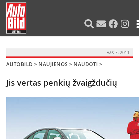
?>
Vas 7, 2011
AUTOBILD
>
NAUJIENOS
>
NAUDOTI
>
Jis vertas penkių žvaigždučių