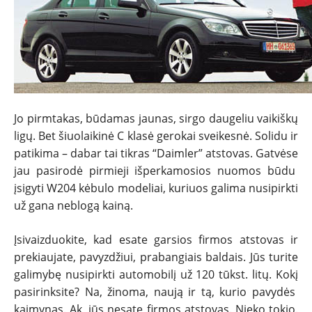
Jo pirmtakas, būdamas jaunas, sirgo daugeliu vaikiškų
ligų. Bet šiuolaikinė C klasė gerokai sveikesnė. Solidu ir
patikima – dabar tai tikras “Daimler” atstovas. Gatvėse
jau pasirodė pirmieji išperkamosios nuomos būdu
NAUJIENOS
įsigyti W204 kėbulo modeliai, kuriuos galima nusipirkti
už gana neblogą kainą.
TESTAI
Įsivaizduokite, kad esate garsios firmos atstovas ir
NAUJI
prekiaujate, pavyzdžiui, prabangiais baldais. Jūs turite
galimybę nusipirkti automobilį už 120 tūkst. litų. Kokį
pasirinksite? Na, žinoma, naują ir tą, kurio pavydės
NAUDOTI
kaimynas. Ak, jūs nesate firmos atstovas. Nieko tokio.