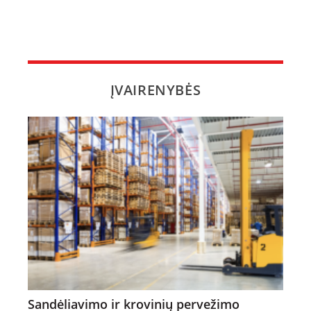
ĮVAIRENYBĖS
Sandėliavimo ir krovinių pervežimo