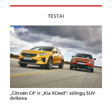
TESTAI
„Citroën C4“ ir „Kia XCeed“: stilingų SUV
dvikova