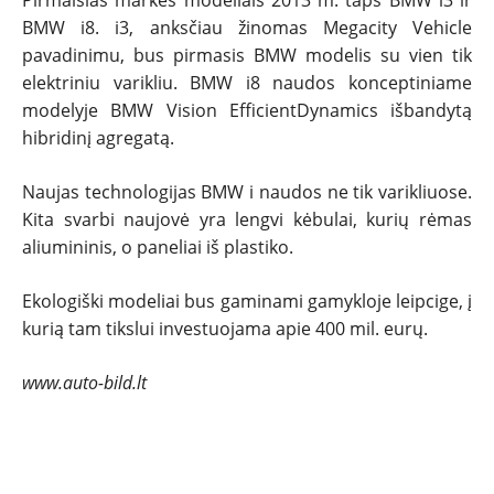
Pirmaisias markės modeliais 2013 m. taps BMW i3 ir
BMW i8. i3, anksčiau žinomas Megacity Vehicle
NAUJI
pavadinimu, bus pirmasis BMW modelis su vien tik
elektriniu varikliu. BMW i8 naudos konceptiniame
NAUDOTI
modelyje BMW Vision EfficientDynamics išbandytą
hibridinį agregatą.
REPORTAŽAI
Naujas technologijas BMW i naudos ne tik varikliuose.
Kita svarbi naujovė yra lengvi kėbulai, kurių rėmas
SPORTAS
aliumininis, o paneliai iš plastiko.
PATARIMAI
Ekologiški modeliai bus gaminami gamykloje leipcige, į
kurią tam tikslui investuojama apie 400 mil. eurų.
ĮVAIRENYBĖS
www.auto-bild.lt