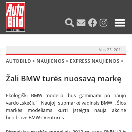
?>
Vas 23, 2011
AUTOBILD
>
NAUJIENOS
>
EXPRESS NAUJIENOS
>
Žali BMW turės nuosavą markę
Ekologiški BMW modeliai bus gaminami po naujo
vardo „skėčiu”. Naujoji submarkė vadinsis BMW i. Šios
markės modeliams kurti įsteigta nauja akcinė
NAUJIENOS
bendrovė BMW i Ventures.
TESTAI