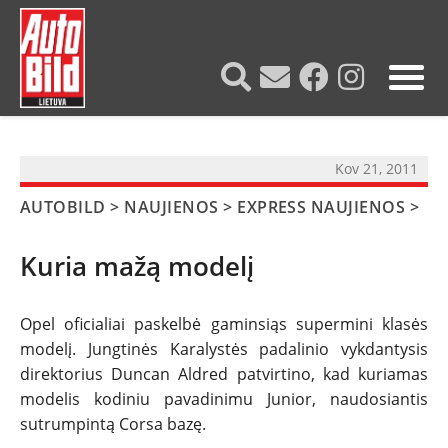
?>
Kov 21, 2011
AUTOBILD
>
NAUJIENOS
>
EXPRESS NAUJIENOS
>
Kuria mažą modelį
Opel oficialiai paskelbė gaminsiąs supermini klasės
modelį. Jungtinės Karalystės padalinio vykdantysis
direktorius Duncan Aldred patvirtino, kad kuriamas
NAUJIENOS
modelis kodiniu pavadinimu Junior, naudosiantis
sutrumpintą Corsa bazę.
TESTAI