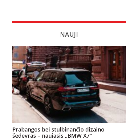
NAUJI
Prabangos bei stulbinančio dizaino
šedevras – naujasis „BMW X7“