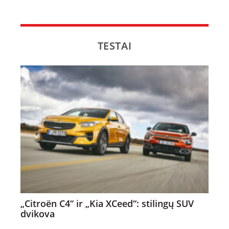
TESTAI
„Citroën C4“ ir „Kia XCeed“: stilingų SUV
dvikova