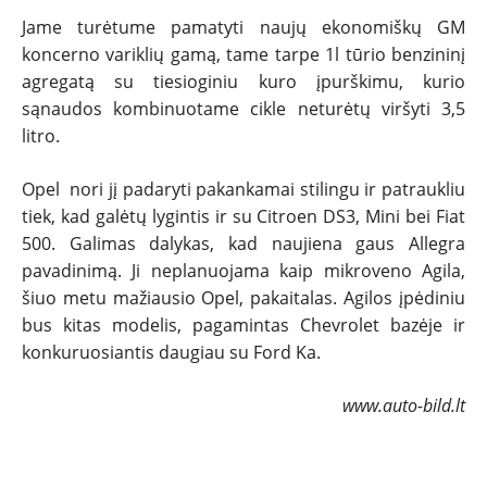
Jame turėtume pamatyti naujų ekonomiškų GM
NAUJI
koncerno variklių gamą, tame tarpe 1l tūrio benzininį
agregatą su tiesioginiu kuro įpurškimu, kurio
sąnaudos kombinuotame cikle neturėtų viršyti 3,5
NAUDOTI
litro.
REPORTAŽAI
Opel nori jį padaryti pakankamai stilingu ir patraukliu
tiek, kad galėtų lygintis ir su Citroen DS3, Mini bei Fiat
SPORTAS
500. Galimas dalykas, kad naujiena gaus Allegra
pavadinimą. Ji neplanuojama kaip mikroveno Agila,
PATARIMAI
šiuo metu mažiausio Opel, pakaitalas. Agilos įpėdiniu
bus kitas modelis, pagamintas Chevrolet bazėje ir
konkuruosiantis daugiau su Ford Ka.
ĮVAIRENYBĖS
www.auto-bild.lt