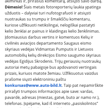
akimirkas ir, prirašius komentarą, atsiųsti savo darbą.
Dėmesio!
Šiais metais fotoreporterių laukia ypatinga
užduotis – dalyviai turi nufotografuoti ir atsiųsti
NAUJIENOS
nuotraukas su trumpu ir šmaikščiu komentaru,
kuriose užfiksuoti netikslingai, nelogiškai pastatyti
TESTAI
kelio ženklai ar painus ir klaidingas kelio ženklinimas.
Įdomiausius darbus vertins ir komentuos Kelių ir
NAUJI
civilinės aviacijos departamento Saugaus eismo
skyriaus vedėjas Vidmantas Pumputis ir Lietuvos
automobilių kelių direkcijos Eismo saugumo skyriaus
NAUDOTI
vedėjas Egidijus Skrodenis. Trijų geriausių nuotraukų
autoriai metų pabaigoje bus apdovanoti vertingais
REPORTAŽAI
prizais, kuriuos matote žemiau. Užfiksuotus vaizdus
prašome siųsti elektroniniu paštu
SPORTAS
konkursas@www.auto-bild.lt
. Taip pat nepamirškite
prirašyti trumpos informacijos apie save: vardas,
PATARIMAI
pavardė, adresas (miestas, gatvė, buto ar namo nr.),
telefonas. Įspėjame, kad iš interneto „pasiskolintos”