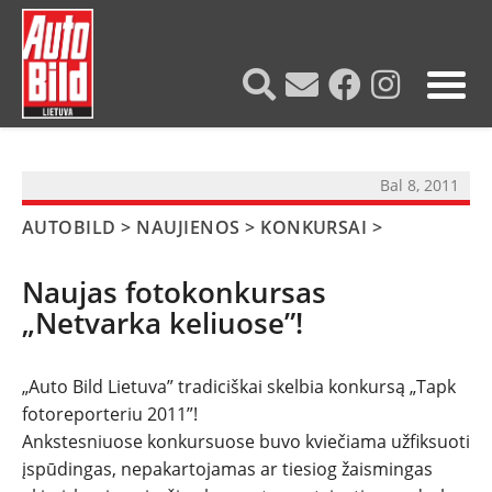
?>
Bal 8, 2011
AUTOBILD
>
NAUJIENOS
>
KONKURSAI
>
Naujas fotokonkursas
„Netvarka keliuose”!
„Auto Bild Lietuva” tradiciškai skelbia konkursą „Tapk
fotoreporteriu 2011”!
Ankstesniuose konkursuose buvo kviečiama užfiksuoti
įspūdingas, nepakartojamas ar tiesiog žaismingas