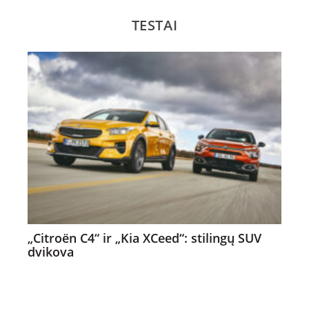
TESTAI
„Citroën C4“ ir „Kia XCeed“: stilingų SUV
dvikova