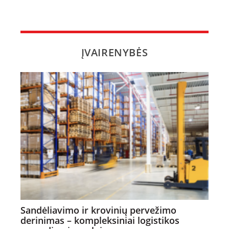
ĮVAIRENYBĖS
Sandėliavimo ir krovinių pervežimo
derinimas – kompleksiniai logistikos