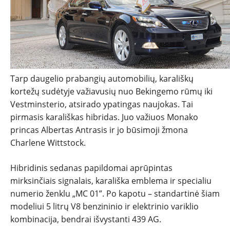
TESTAI
NAUJI
NAUDOTI
Tarp daugelio prabangių automobilių, karališkų
kortežų sudėtyje važiavusių nuo Bekingemo rūmų iki
REPORTAŽAI
Vestminsterio, atsirado ypatingas naujokas. Tai
pirmasis karališkas hibridas. Juo važiuos Monako
SPORTAS
princas Albertas Antrasis ir jo būsimoji žmona
Charlene Wittstock.
PATARIMAI
Hibridinis sedanas papildomai aprūpintas
ĮVAIRENYBĖS
mirksinčiais signalais, karališka emblema ir specialiu
numerio ženklu „MC 01”. Po kapotu – standartinė šiam
modeliui 5 litrų V8 benzininio ir elektrinio variklio
kombinacija, bendrai išvystanti 439 AG.