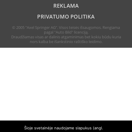
REKLAMA
PRIVATUMO POLITIKA
© 2005 "Axel Springer AG". Visos teisės išsaugomos. Rengiama
pagal "Auto Bild" licenciją.
Draudžiamas visas ar dalinis atgaminimas bet kokiu būdu kuria
nors kalba be išankstinio raštiško leidimo.
Šioje svetainėje naudojame slapukus (angl.