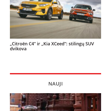
„Citroën C4“ ir „Kia XCeed“: stilingų SUV
dvikova
NAUJI