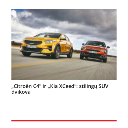
„Citroën C4“ ir „Kia XCeed“: stilingų SUV
dvikova