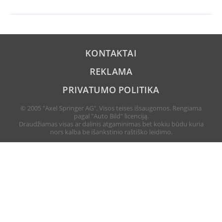
KONTAKTAI
REKLAMA
PRIVATUMO POLITIKA
© 2005 "Axel Springer AG". Visos teisės išsaugomos. Rengiama
pagal "Auto Bild" licenciją.
Draudžiamas visas ar dalinis atgaminimas bet kokiu būdu kuria
nors kalba be išankstinio raštiško leidimo.