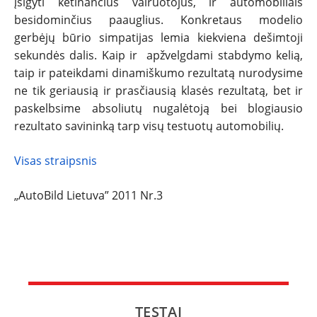
įsigyti ketinančius vairuotojus, ir automobiliais
besidominčius paauglius. Konkretaus modelio
gerbėjų būrio simpatijas lemia kiekviena dešimtoji
sekundės dalis. Kaip ir apžvelgdami stabdymo kelią,
taip ir pateikdami dinamiškumo rezultatą nurodysime
ne tik geriausią ir prasčiausią klasės rezultatą, bet ir
paskelbsime absoliutų nugalėtoją bei blogiausio
rezultato savininką tarp visų testuotų automobilių.
Visas straipsnis
„AutoBild Lietuva” 2011 Nr.3
TESTAI