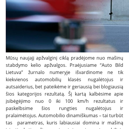
TESTAI
NAUJI
NAUDOTI
REPORTAŽAI
Mūsų naujajį apžvalginį ciklą pradėjome nuo mašinų
stabdymo kelio apžvalgos. Praėjusiame “Auto Bild
SPORTAS
Lietuva” žurnalo numeryje išvardinome ne tik
kiekvienos automobilių klasės nugalėtojus ir
autsaiderius, bet pateikėme ir geriausią bei blogiausią
PATARIMAI
šios kategorijos rezultatą. Šį kartą kalbėsime apie
įsibėgėjimo nuo 0 iki 100 km/h rezultatus ir
ĮVAIRENYBĖS
paskelbsime šios rungties nugalėtojus ir
pralaimėtojus. Automobilio dinamiškumas – tai turbūt
tas parametras, kuris labiausiai domina ir mašiną