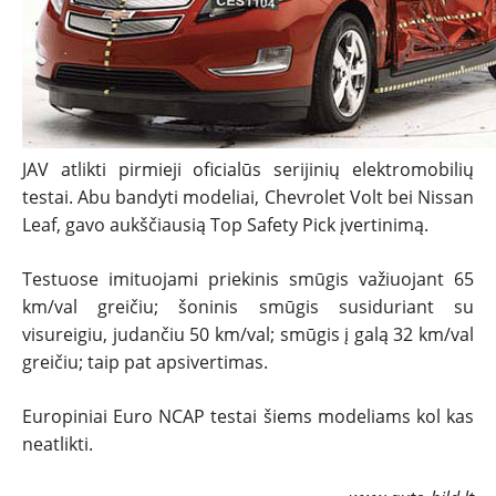
TESTAI
NAUJI
NAUDOTI
JAV atlikti pirmieji oficialūs serijinių elektromobilių
testai. Abu bandyti modeliai, Chevrolet Volt bei Nissan
REPORTAŽAI
Leaf, gavo aukščiausią Top Safety Pick įvertinimą.
SPORTAS
Testuose imituojami priekinis smūgis važiuojant 65
km/val greičiu; šoninis smūgis susiduriant su
visureigiu, judančiu 50 km/val; smūgis į galą 32 km/val
PATARIMAI
greičiu; taip pat apsivertimas.
ĮVAIRENYBĖS
Europiniai Euro NCAP testai šiems modeliams kol kas
neatlikti.