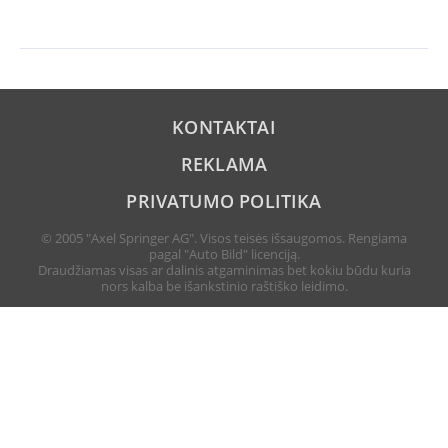
KONTAKTAI
REKLAMA
PRIVATUMO POLITIKA
© 2005 "Axel Springer AG". Visos teisės išsaugomos. Rengiama
pagal "Auto Bild" licenciją.
Draudžiamas visas ar dalinis atgaminimas bet kokiu būdu kuria
nors kalba be išankstinio raštiško leidimo.