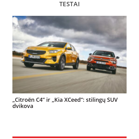
TESTAI
„Citroën C4“ ir „Kia XCeed“: stilingų SUV
dvikova