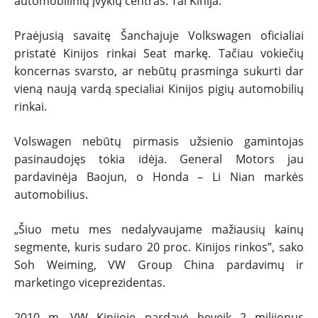
automobilinių įvykių centras. Tai Kinija.
TESTAI
Praėjusią savaitę Šanchajuje Volkswagen oficialiai
NAUJI
pristatė Kinijos rinkai Seat markę. Tačiau vokiečių
koncernas svarsto, ar nebūtų prasminga sukurti dar
NAUDOTI
vieną naują vardą specialiai Kinijos pigių automobilių
rinkai.
REPORTAŽAI
Volswagen nebūtų pirmasis užsienio gamintojas
pasinaudojęs tokia idėja. General Motors jau
SPORTAS
pardavinėja Baojun, o Honda – Li Nian markės
automobilius.
PATARIMAI
„Šiuo metu mes nedalyvaujame mažiausių kainų
ĮVAIRENYBĖS
segmente, kuris sudaro 20 proc. Kinijos rinkos”, sako
Soh Weiming, VW Group China pardavimų ir
marketingo viceprezidentas.
2010 m. VW Kinijoje pardavė beveik 2 milijonus