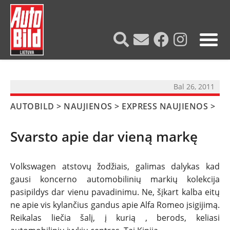
?>
Bal 26, 2011
AUTOBILD
>
NAUJIENOS
>
EXPRESS NAUJIENOS
>
Svarsto apie dar vieną markę
Volkswagen atstovų žodžiais, galimas dalykas kad
gausi koncerno automobilinių markių kolekcija
pasipildys dar vienu pavadinimu. Ne, šįkart kalba eitų
NAUJIENOS
ne apie vis kylančius gandus apie Alfa Romeo įsigijimą.
Reikalas liečia šalį, į kurią , berods, keliasi