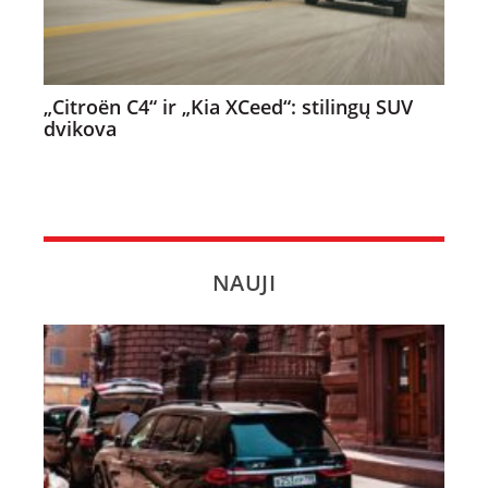
„Citroën C4“ ir „Kia XCeed“: stilingų SUV
dvikova
NAUJI