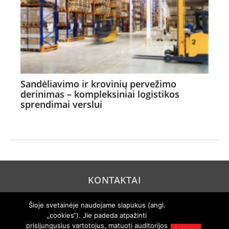
Sandėliavimo ir krovinių pervežimo
derinimas – kompleksiniai logistikos
sprendimai verslui
KONTAKTAI
REKLAMA
Šioje svetainėje naudojame slapukus (angl.
„cookies“). Jie padeda atpažinti
PRIVATUMO POLITIKA
prisijungusius vartotojus, matuoti auditorijos