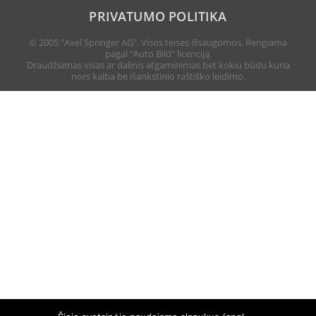
PRIVATUMO POLITIKA
© 2005 "Axel Springer AG". Visos teisės išsaugomos. Rengiama
pagal "Auto Bild" licenciją.
Draudžiamas visas ar dalinis atgaminimas bet kokiu būdu kuria
nors kalba be išankstinio raštiško leidimo.