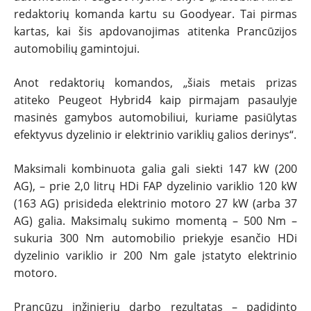
redaktorių komanda kartu su Goodyear. Tai pirmas
kartas, kai šis apdovanojimas atitenka Prancūzijos
automobilių gamintojui.
Anot redaktorių komandos, „šiais metais prizas
atiteko Peugeot Hybrid4 kaip pirmajam pasaulyje
masinės gamybos automobiliui, kuriame pasiūlytas
efektyvus dyzelinio ir elektrinio variklių galios derinys“.
Maksimali kombinuota galia gali siekti 147 kW (200
AG), – prie 2,0 litrų HDi FAP dyzelinio variklio 120 kW
(163 AG) prisideda elektrinio motoro 27 kW (arba 37
AG) galia. Maksimalų sukimo momentą – 500 Nm –
sukuria 300 Nm automobilio priekyje esančio HDi
dyzelinio variklio ir 200 Nm gale įstatyto elektrinio
motoro.
Prancūzų inžinierių darbo rezultatas – padidinto