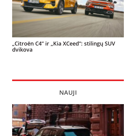
„Citroën C4“ ir „Kia XCeed“: stilingų SUV
dvikova
NAUJI