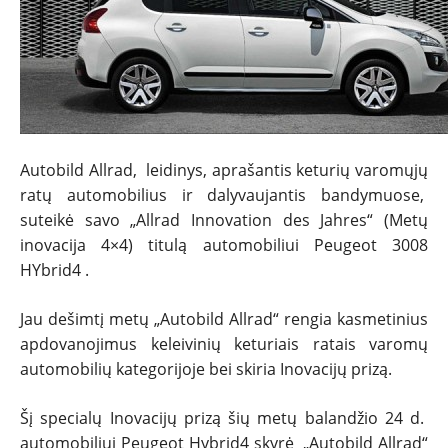
NAUJIENOS
TESTAI
NAUJI
NAUDOTI
Autobild Allrad, leidinys, aprašantis keturių varomųjų
ratų automobilius ir dalyvaujantis bandymuose,
suteikė savo „Allrad Innovation des Jahres“ (Metų
REPORTAŽAI
inovacija 4×4) titulą automobiliui Peugeot 3008
HYbrid4 .
SPORTAS
Jau dešimtį metų „Autobild Allrad“ rengia kasmetinius
PATARIMAI
apdovanojimus keleivinių keturiais ratais varomų
automobilių kategorijoje bei skiria Inovacijų prizą.
ĮVAIRENYBĖS
Šį specialų Inovacijų prizą šių metų balandžio 24 d.
automobiliui Peugeot Hybrid4 skyrė „Autobild Allrad“