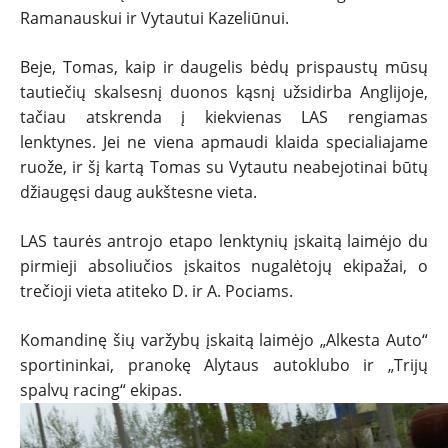
Ramanauskui ir Vytautui Kazeliūnui.
Beje, Tomas, kaip ir daugelis bėdų prispaustų mūsų
tautiečių skalsesnį duonos kąsnį užsidirba Anglijoje,
tačiau atskrenda į kiekvienas LAS rengiamas
lenktynes. Jei ne viena apmaudi klaida specialiajame
ruože, ir šį kartą Tomas su Vytautu neabejotinai būtų
džiaugęsi daug aukštesne vieta.
LAS taurės antrojo etapo lenktynių įskaitą laimėjo du
pirmieji absoliučios įskaitos nugalėtojų ekipažai, o
trečioji vieta atiteko D. ir A. Pociams.
Komandinę šių varžybų įskaitą laimėjo „Alkesta Auto“
sportininkai, pranokę Alytaus autoklubo ir „Trijų
spalvų racing“ ekipas.