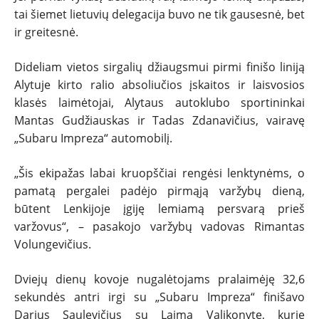
tai šiemet lietuvių delegacija buvo ne tik gausesnė, bet
ir greitesnė.
Dideliam vietos sirgalių džiaugsmui pirmi finišo liniją
Alytuje kirto ralio absoliučios įskaitos ir laisvosios
klasės laimėtojai, Alytaus autoklubo sportininkai
Mantas Gudžiauskas ir Tadas Zdanavičius, vairavę
„Subaru Impreza“ automobilį.
„Šis ekipažas labai kruopščiai rengėsi lenktynėms, o
pamatą pergalei padėjo pirmąją varžybų dieną,
būtent Lenkijoje įgiję lemiamą persvarą prieš
varžovus“, – pasakojo varžybų vadovas Rimantas
Volungevičius.
Dviejų dienų kovoje nugalėtojams pralaimėję 32,6
sekundės antri irgi su „Subaru Impreza“ finišavo
Darius Saulevičius su Laima Valikonyte, kurie