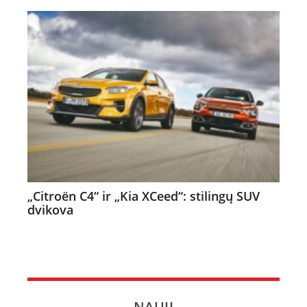
„Citroën C4“ ir „Kia XCeed“: stilingų SUV
dvikova
NAUJI