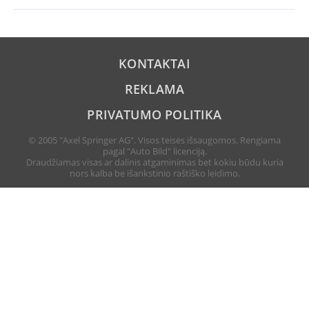
KONTAKTAI
REKLAMA
PRIVATUMO POLITIKA
© 2005 "Axel Springer AG". Visos teisės išsaugomos. Rengiama
pagal "Auto Bild" licenciją.
Draudžiamas visas ar dalinis atgaminimas bet kokiu būdu kuria
nors kalba be išankstinio raštiško leidimo.