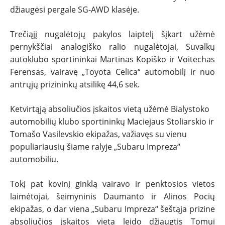
džiaugėsi pergale SG-AWD klasėje.
Trečiąjį nugalėtojų pakylos laiptelį šįkart užėmė
pernykščiai analogiško ralio nugalėtojai, Suvalkų
autoklubo sportininkai Martinas Kopiško ir Voitechas
Ferensas, vairavę „Toyota Celica“ automobilį ir nuo
antrųjų prizininkų atsilikę 44,6 sek.
Ketvirtąją absoliučios įskaitos vietą užėmė Bialystoko
automobilių klubo sportininkų Maciejaus Stoliarskio ir
Tomašo Vasilevskio ekipažas, važiavęs su vienu
populiariausių šiame ralyje „Subaru Impreza“
automobiliu.
Tokį pat kovinį ginklą vairavo ir penktosios vietos
laimėtojai, šeimyninis Daumanto ir Alinos Pocių
ekipažas, o dar viena „Subaru Impreza“ šeštąja prizine
absoliučios įskaitos vieta leido džiaugtis Tomui