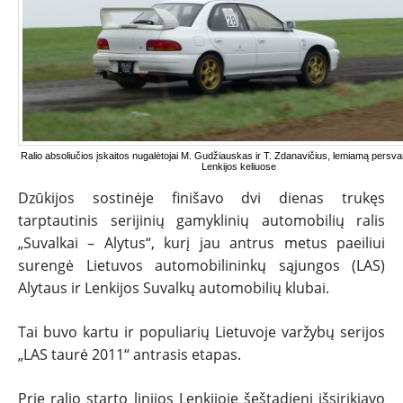
NAUJIENOS
Ralio absoliučios įskaitos nugalėtojai M. Gudžiauskas ir T. Zdanavičius, lemiamą persv
Lenkijos keliuose
TESTAI
Dzūkijos sostinėje finišavo dvi dienas trukęs
tarptautinis serijinių gamyklinių automobilių ralis
NAUJI
„Suvalkai – Alytus“, kurį jau antrus metus paeiliui
surengė Lietuvos automobilininkų sąjungos (LAS)
NAUDOTI
Alytaus ir Lenkijos Suvalkų automobilių klubai.
Tai buvo kartu ir populiarių Lietuvoje varžybų serijos
REPORTAŽAI
„LAS taurė 2011“ antrasis etapas.
SPORTAS
Prie ralio starto linijos Lenkijoje šeštadienį išsirikiavo