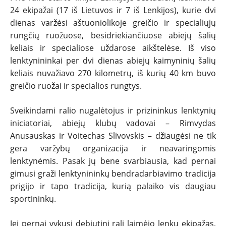
24 ekipažai (17 iš Lietuvos ir 7 iš Lenkijos), kurie dvi
PATARIMAI
dienas varžėsi aštuoniolikoje greičio ir specialiųjų
rungčių ruožuose, besidriekiančiuose abiejų šalių
ĮVAIRENYBĖS
keliais ir specialiose uždarose aikštelėse. Iš viso
lenktynininkai per dvi dienas abiejų kaimyninių šalių
keliais nuvažiavo 270 kilometrų, iš kurių 40 km buvo
greičio ruožai ir specialios rungtys.
Sveikindami ralio nugalėtojus ir prizininkus lenktynių
iniciatoriai, abiejų klubų vadovai – Rimvydas
Anusauskas ir Voitechas Slivovskis – džiaugėsi ne tik
gera varžybų organizacija ir neavaringomis
lenktynėmis. Pasak jų bene svarbiausia, kad pernai
gimusi graži lenktynininkų bendradarbiavimo tradicija
prigijo ir tapo tradicija, kurią palaiko vis daugiau
sportininkų.
Jei pernai vykusį debiutinį ralį laimėjo lenkų ekipažas,