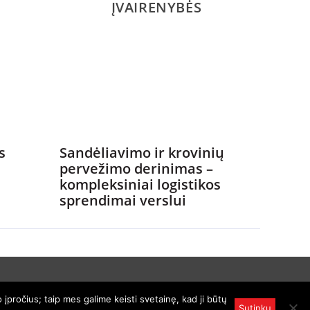
ĮVAIRENYBĖS
s
Sandėliavimo ir krovinių
pervežimo derinimas –
kompleksiniai logistikos
sprendimai verslui
įpročius; taip mes galime keisti svetainę, kad ji būtų
enciją.
Sutinku