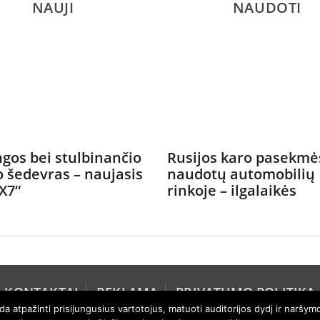
NAUJI
NAUDOTI
gos bei stulbinančio
Rusijos karo pasekmė
o šedevras – naujasis
naudotų automobilių
X7“
rinkoje – ilgalaikės
KONTAKTAI
REKLAMA
PRIVATUMO POLITIKA
 atpažinti prisijungusius vartotojus, matuoti auditorijos dydį ir naršymo 
 "Axel Springer AG". Visos teisės išsaugomos. Rengiama pagal "Auto Bild" lic