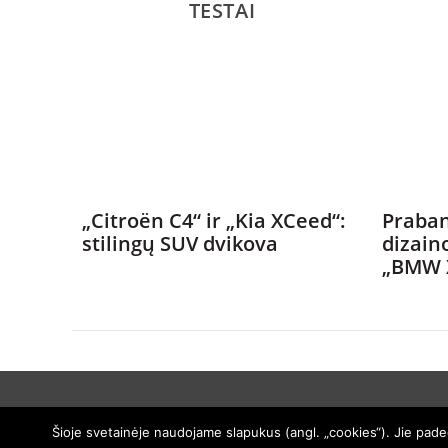
TESTAI
„Citroën C4“ ir „Kia XCeed“:
Praban
stilingų SUV dvikova
dizain
„BMW 
Šioje svetainėje naudojame slapukus (angl. „cookies“). Jie padeda
© 2005