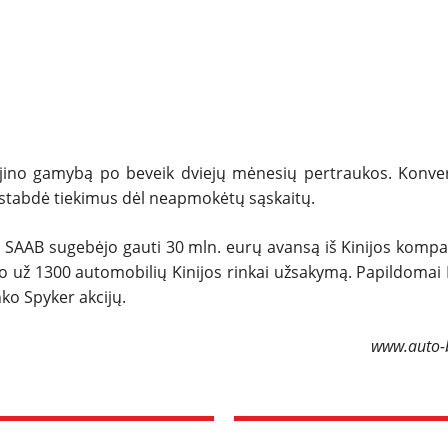
SPORTAS
PATARIMAI
ĮVAIRENYBĖS
jino gamybą po beveik dviejų mėnesių pertraukos. Konver
sustabdė tiekimus dėl neapmokėtų sąskaitų.
, SAAB sugebėjo gauti 30 mln. eurų avansą iš Kinijos kompa
o už 1300 automobilių Kinijos rinkai užsakymą. Papildomai
ko Spyker akcijų.
www.auto-b