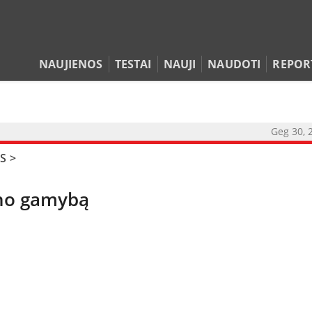
NAUJIENOS
TESTAI
NAUJI
NAUDOTI
REPOR
Geg 30, 
NAUJIENOS
S
>
TESTAI
ino gamybą
NAUJI
NAUDOTI
REPORTAŽAI