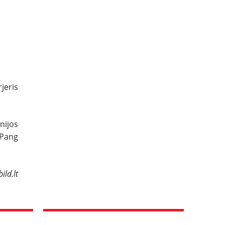
jeris
nijos
 Pang
ild.lt