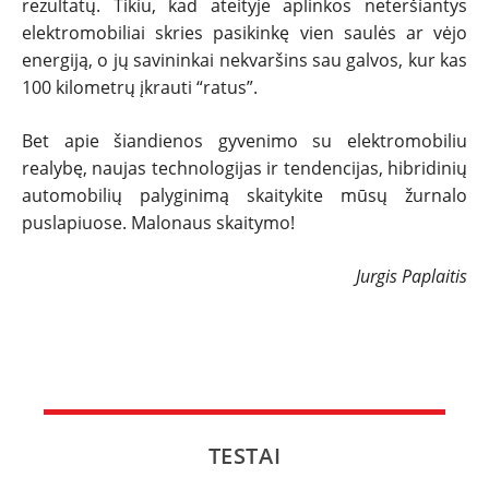
rezultatų. Tikiu, kad ateityje aplinkos neteršiantys
elektromobiliai skries pasikinkę vien saulės ar vėjo
energiją, o jų savininkai nekvaršins sau galvos, kur kas
100 kilometrų įkrauti “ratus”.
Bet apie šiandienos gyvenimo su elektromobiliu
realybę, naujas technologijas ir tendencijas, hibridinių
automobilių palyginimą skaitykite mūsų žurnalo
puslapiuose. Malonaus skaitymo!
Jurgis Paplaitis
TESTAI