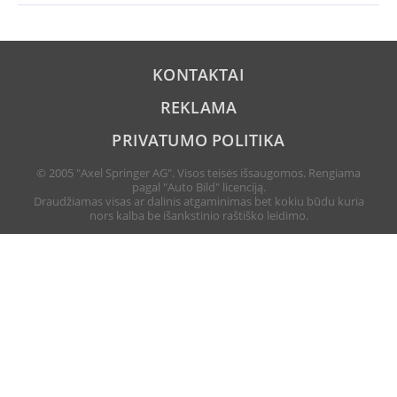
KONTAKTAI
REKLAMA
PRIVATUMO POLITIKA
© 2005 "Axel Springer AG". Visos teisės išsaugomos. Rengiama
pagal "Auto Bild" licenciją.
Draudžiamas visas ar dalinis atgaminimas bet kokiu būdu kuria
nors kalba be išankstinio raštiško leidimo.