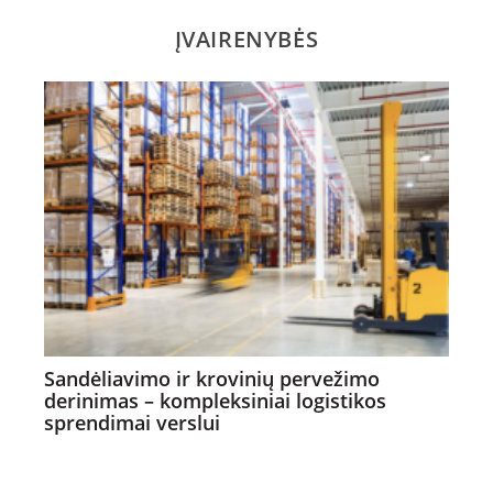
ĮVAIRENYBĖS
Sandėliavimo ir krovinių pervežimo
derinimas – kompleksiniai logistikos
sprendimai verslui