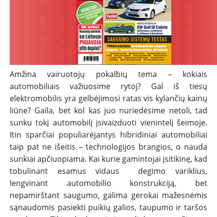
TESTAI
NAUJI
NAUDOTI
Amžina vairuotojų pokalbių tema – kokiais
automobiliais važiuosime rytoj? Gal iš tiesų
REPORTAŽAI
elektromobilis yra gelbėjimosi ratas vis kylančių kainų
liūne? Gaila, bet kol kas juo nuriedėsime netoli, tad
SPORTAS
sunku tokį automobilį įsivaizduoti vienintelį šeimoje.
Itin sparčiai populiarėjantys hibridiniai automobiliai
taip pat ne išeitis – technologijos brangios, o nauda
PATARIMAI
sunkiai apčiuopiama. Kai kurie gamintojai įsitikinę, kad
tobulinant esamus vidaus degimo variklius,
ĮVAIRENYBĖS
lengvinant automobilio konstrukciją, bet
nepamirštant saugumo, galima gerokai mažesnėmis
sąnaudomis pasiekti puikių galios, taupumo ir taršos