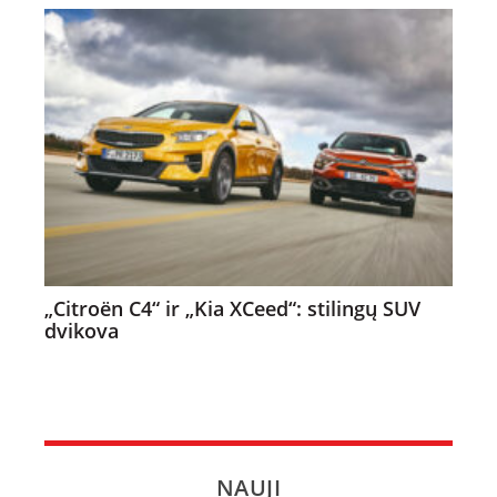
„Citroën C4“ ir „Kia XCeed“: stilingų SUV
dvikova
NAUJI