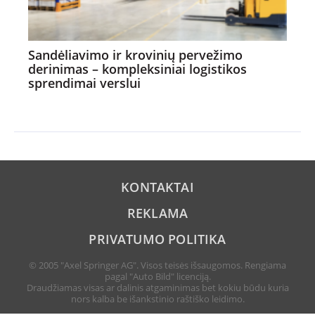
Sandėliavimo ir krovinių pervežimo
derinimas – kompleksiniai logistikos
sprendimai verslui
KONTAKTAI
REKLAMA
PRIVATUMO POLITIKA
© 2005 "Axel Springer AG". Visos teisės išsaugomos. Rengiama
pagal "Auto Bild" licenciją.
Draudžiamas visas ar dalinis atgaminimas bet kokiu būdu kuria
nors kalba be išankstinio raštiško leidimo.