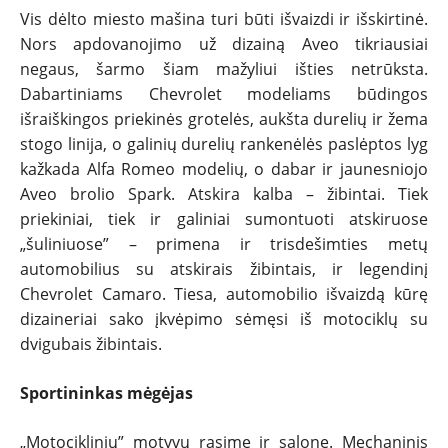
Vis dėlto miesto mašina turi būti išvaizdi ir išskirtinė.
Nors apdovanojimo už dizainą Aveo tikriausiai
negaus, šarmo šiam mažyliui išties netrūksta.
Dabartiniams Chevrolet modeliams būdingos
išraiškingos priekinės grotelės, aukšta durelių ir žema
stogo linija, o galinių durelių rankenėlės paslėptos lyg
kažkada Alfa Romeo modelių, o dabar ir jaunesniojo
Aveo brolio Spark. Atskira kalba – žibintai. Tiek
priekiniai, tiek ir galiniai sumontuoti atskiruose
„šuliniuose” – primena ir trisdešimties metų
automobilius su atskirais žibintais, ir legendinį
Chevrolet Camaro. Tiesa, automobilio išvaizdą kūrę
dizaineriai sako įkvėpimo sėmęsi iš motociklų su
dvigubais žibintais.
Sportininkas mėgėjas
„Motociklinių” motyvų rasime ir salone. Mechaninis