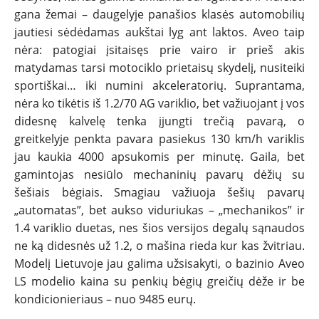
gana žemai – daugelyje panašios klasės automobilių
jautiesi sėdėdamas aukštai lyg ant laktos. Aveo taip
nėra: patogiai įsitaisęs prie vairo ir prieš akis
matydamas tarsi motociklo prietaisų skydelį, nusiteiki
sportiškai… iki numini akceleratorių. Suprantama,
nėra ko tikėtis iš 1.2/70 AG variklio, bet važiuojant į vos
didesnę kalvelę tenka įjungti trečią pavarą, o
greitkelyje penkta pavara pasiekus 130 km/h variklis
jau kaukia 4000 apsukomis per minutę. Gaila, bet
gamintojas nesiūlo mechaninių pavarų dėžių su
šešiais bėgiais. Smagiau važiuoja šešių pavarų
„automatas”, bet aukso viduriukas – „mechanikos” ir
1.4 variklio duetas, nes šios versijos degalų sąnaudos
ne ką didesnės už 1.2, o mašina rieda kur kas žvitriau.
Modelį Lietuvoje jau galima užsisakyti, o bazinio Aveo
LS modelio kaina su penkių bėgių greičių dėže ir be
kondicionieriaus – nuo 9485 eurų.