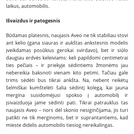
laikus, automobilis.
SPORTAS
Išvaizdus ir patogesnis
PATARIMAI
Būdamas platesnis, naujasis Aveo ne tik stabiliau stovi
ant kelio (gana siauras ir aukštas ankstesnis modelis
ĮVAIRENYBĖS
įveikdamas posūkius gerokai svirdavo), bet ir siūlo
daugiau erdvės keleiviams: keli papildomi centimetrai
ties pečiais – ir priekyje sėdintiems žmonėms jau
nebereikia baksnoti vienam kito petimi. Tačiau gale
trims sėdėti bus tikrai ankšta. Na, nebent reikėtų
šelmiškai kumštelėti šalia sėdintį kolegą, kai jauna
mergina susidomėjusi spokso į automobilį ir
įsivaizduoja jame sėdinti pati. Tikrai patrauklus tas
naujasis Aveo – nors dėl skonio nesiginčijama, jis turi
patikti ne tik merginoms, bet ir suprantantiems, kad
mieste didelis automobilis tiesiog nereikalingas.