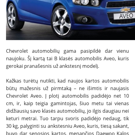
Chevrolet automobilių gama pasipildė dar vienu
naujoku. Šį kartą tai B klasės automobilis Aveo, kuris
NAUJIENOS
gerokai pranašesnis už ankstesnį modelį.
TESTAI
Kažkas turėtų nutikti, kad naujos kartos automobilis
būtų mažesnis už pirmtaką – ne išimtis ir naujasis
Chevrolet Aveo. Į plotį automobilis padidėjo net 10
NAUJI
cm, ir, kaip teigia gamintojas, šiuo metu tai vienas
didžiausių savo klasės automobilių, jo ilgis daugiau nei
NAUDOTI
keturi metrai. Tuo tarpu svoris padidėjo nedaug, tik
30 kg, palyginti su ankstesniu Aveo, kuris, tiesą sakant,
REPORTAŽAI
buvo dar senosios kartos, menančios Daewoo Kalos