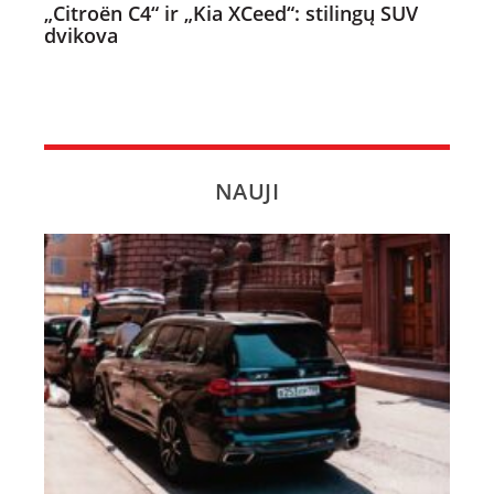
„Citroën C4“ ir „Kia XCeed“: stilingų SUV
dvikova
NAUJI