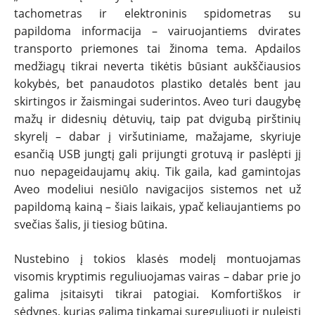
tachometras ir elektroninis spidometras su
papildoma informacija – vairuojantiems dvirates
transporto priemones tai žinoma tema. Apdailos
medžiagų tikrai neverta tikėtis būsiant aukščiausios
kokybės, bet panaudotos plastiko detalės bent jau
skirtingos ir žaismingai suderintos. Aveo turi daugybę
mažų ir didesnių dėtuvių, taip pat dvigubą pirštinių
skyrelį – dabar į viršutiniame, mažajame, skyriuje
esančią USB jungtį gali prijungti grotuvą ir paslėpti jį
nuo nepageidaujamų akių. Tik gaila, kad gamintojas
Aveo modeliui nesiūlo navigacijos sistemos net už
papildomą kainą – šiais laikais, ypač keliaujantiems po
svečias šalis, ji tiesiog būtina.
Nustebino į tokios klasės modelį montuojamas
visomis kryptimis reguliuojamas vairas – dabar prie jo
galima įsitaisyti tikrai patogiai. Komfortiškos ir
sėdynes, kurias galima tinkamai sureguliuoti ir nuleisti