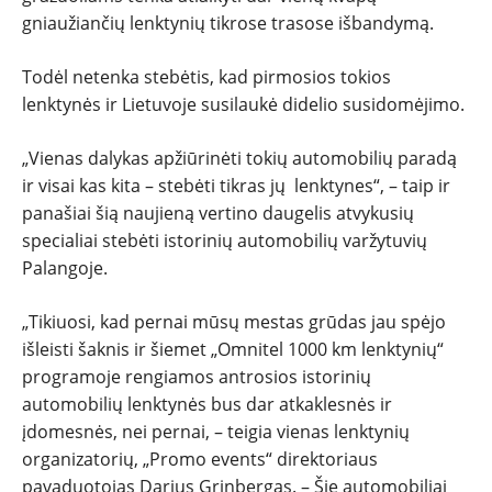
gniaužiančių lenktynių tikrose trasose išbandymą.
PATARIMAI
Todėl netenka stebėtis, kad pirmosios tokios
ĮVAIRENYBĖS
lenktynės ir Lietuvoje susilaukė didelio susidomėjimo.
„Vienas dalykas apžiūrinėti tokių automobilių paradą
ir visai kas kita – stebėti tikras jų lenktynes“, – taip ir
panašiai šią naujieną vertino daugelis atvykusių
specialiai stebėti istorinių automobilių varžytuvių
Palangoje.
„Tikiuosi, kad pernai mūsų mestas grūdas jau spėjo
išleisti šaknis ir šiemet „Omnitel 1000 km lenktynių“
programoje rengiamos antrosios istorinių
automobilių lenktynės bus dar atkaklesnės ir
įdomesnės, nei pernai, – teigia vienas lenktynių
organizatorių, „Promo events“ direktoriaus
pavaduotojas Darius Grinbergas. – Šie automobiliai