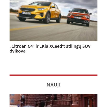
„Citroën C4“ ir „Kia XCeed“: stilingų SUV
dvikova
NAUJI