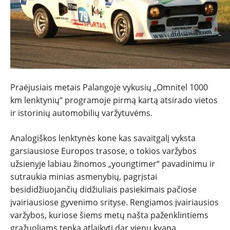
NAUJIENOS
Praėjusiais metais Palangoje vykusių „Omnitel 1000
TESTAI
km lenktynių“ programoje pirmą kartą atsirado vietos
ir istorinių automobilių varžytuvėms.
NAUJI
Analogiškos lenktynės kone kas savaitgalį vyksta
garsiausiose Europos trasose, o tokios varžybos
NAUDOTI
užsienyje labiau žinomos „youngtimer“ pavadinimu ir
sutraukia minias asmenybių, pagrįstai
REPORTAŽAI
besididžiuojančių didžiuliais pasiekimais pačiose
įvairiausiose gyvenimo srityse. Rengiamos įvairiausios
SPORTAS
varžybos, kuriose šiems metų našta paženklintiems
gražuoliams tenka atlaikyti dar vienų kvapą