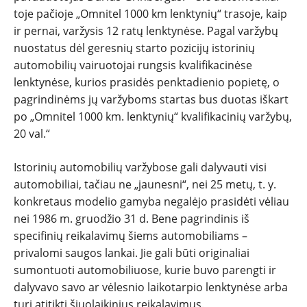
toje pačioje „Omnitel 1000 km lenktynių“ trasoje, kaip
ir pernai, varžysis 12 ratų lenktynėse. Pagal varžybų
nuostatus dėl geresnių starto pozicijų istorinių
automobilių vairuotojai rungsis kvalifikacinėse
lenktynėse, kurios prasidės penktadienio popietę, o
pagrindinėms jų varžyboms startas bus duotas iškart
po „Omnitel 1000 km. lenktynių“ kvalifikacinių varžybų,
20 val.“
Istorinių automobilių varžybose gali dalyvauti visi
automobiliai, tačiau ne „jaunesni“, nei 25 metų, t. y.
konkretaus modelio gamyba negalėjo prasidėti vėliau
nei 1986 m. gruodžio 31 d. Bene pagrindinis iš
specifinių reikalavimų šiems automobiliams –
privalomi saugos lankai. Jie gali būti originaliai
sumontuoti automobiliuose, kurie buvo parengti ir
dalyvavo savo ar vėlesnio laikotarpio lenktynėse arba
turi atitikti šiuolaikinius reikalavimus.