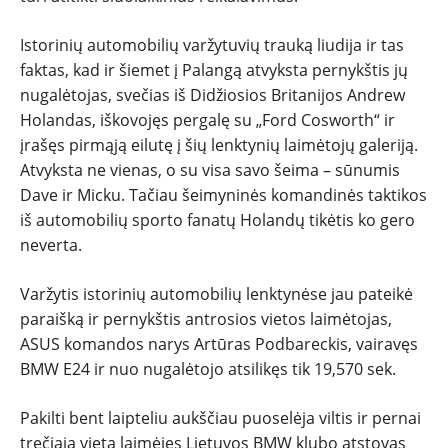
Istorinių automobilių varžytuvių trauką liudija ir tas
faktas, kad ir šiemet į Palangą atvyksta pernykštis jų
nugalėtojas, svečias iš Didžiosios Britanijos Andrew
Holandas, iškovojęs pergalę su „Ford Cosworth“ ir
įrašęs pirmąją eilutę į šių lenktynių laimėtojų galeriją.
Atvyksta ne vienas, o su visa savo šeima – sūnumis
Dave ir Micku. Tačiau šeimyninės komandinės taktikos
iš automobilių sporto fanatų Holandų tikėtis ko gero
neverta.
Varžytis istorinių automobilių lenktynėse jau pateikė
paraišką ir pernykštis antrosios vietos laimėtojas,
ASUS komandos narys Artūras Podbareckis, vairavęs
BMW E24 ir nuo nugalėtojo atsilikęs tik 19,570 sek.
Pakilti bent laipteliu aukščiau puoselėja viltis ir pernai
trečiąją vietą laimėjęs Lietuvos BMW klubo atstovas