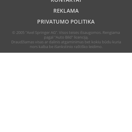
REKLAMA
PRIVATUMO POLITIKA
© 2005 "Axel Springer AG". Visos teisės išsaugomos. Rengiama
pagal "Auto Bild" licenciją.
Draudžiamas visas ar dalinis atgaminimas bet kokiu būdu kuria
nors kalba be išankstinio raštiško leidimo.