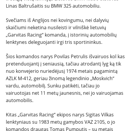
Linas Baltrušaitis su BMW 325 automobiliu.
Svečiams iš Anglijos nei kovingumu, nei dalyvių
skaičiumi neketina nusileisti ir vilniškė lietuvių
„Garvitas Racing“ komanda, į istorinių automobilių
lenktynes deleguojanti irgi tris sportininkus.
Šios komandos narys Povilas Petrulis išvairuos kol kas
pretenduojantį į seniausią, tačiau atrodantį lyg ką tik
nuo konvejerio nuriedėjusį 1974 metais pagamintą
AZLK M-412, geriau žinomą legendinio „Moskvich“
vardu, automobilį. Sunku patikėti, tačiau jo
vairuotojas net 11 metų jaunesnis, nei jo vairuojamas
automobilis.
Kitas „Garvitas Racing“ ekipos narys Sigitas Vilkas
lenktyniaus su 1983 metų gamybos VAZ 2105, o jo
komandos draugas Tomas Pumputis – su metais