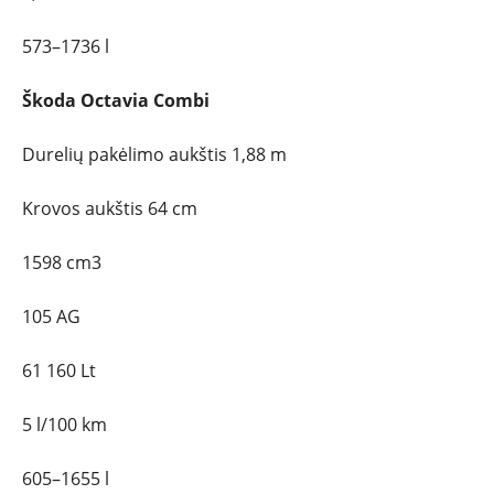
573–1736 l
Škoda Octavia Combi
Durelių pakėlimo aukštis 1,88 m
Krovos aukštis 64 cm
1598 cm3
105 AG
61 160 Lt
5 l/100 km
605–1655 l