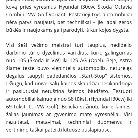
kovą prieš vyresnius Hyundai i30cw, Škoda Octavia
Combi ir VW Golf Variant. Pastarieji trys automobiliai
nėra patys naujausi, bet techniškai – jie labai geros
būklės ir naujokams gali parodyti, iš kur kojos dygsta.
Visi šeši vežimo meistrai turi taupius, nedidelio
darbinio tūrio dyzelinius variklius, kurių galingumas
nuo 105 (Škoda ir VW) iki 125 AG (Opel). Beje, Astra
šiame teste buvo vienintelis automobilis, neturėjęs
degalus taupyti padedančios „Start-Stop” sistemos.
Džiugu, kad universalų kainos skaudžiai nesikandžioja
ir pasiutusiai netuština šeimos biudžeto. Testuoti
automobiliai kainuoja nuo 58 tūkst. (Hyundai i30cw) iki
69 tūkst. Lt (VW Golf). Belieka sužinoti, kurie laimės:
žalias jaunimas ar gyvenimo matę vyresnėliai. Visi
rezultatai, matavimai, techniniai duomenys ir
vertinimo taškai pateikti kituose puslapiuose.