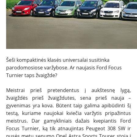
Šeši kompaktinės klasės universalai susitinka
parodomosiose varžybose. Ar naujasis Ford Focus
Turnier taps žvaigžde?
Meistrai prieš pretendentus į aukštesnę lygą,
žvaigždės prieš žvaigždutes, sena prieš nauja –
gyvenimas yra kova. Būtent taip galima apibūdinti šį
testą, kuriame naujokai kviečia varžytis pripažintus
meistrus. Dar gamykliniais dažais kvepiantis Ford
Focus Turnier, ką tik atnaujintas Peugeot 308 SW ir
pusės metų senumo Opel Astra Sports Tourer stoja į