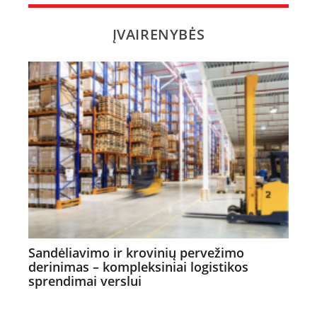
ĮVAIRENYBĖS
Sandėliavimo ir krovinių pervežimo
derinimas – kompleksiniai logistikos
sprendimai verslui