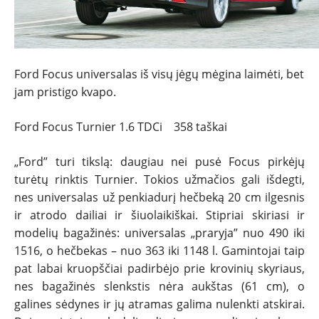
Ford Focus universalas iš visų jėgų mėgina laimėti, bet
jam pristigo kvapo.
Ford Focus Turnier 1.6 TDCi 358 taškai
„Ford” turi tikslą: daugiau nei pusė Focus pirkėjų
turėtų rinktis Turnier. Tokios užmačios gali išdegti,
nes universalas už penkiadurį hečbeką 20 cm ilgesnis
ir atrodo dailiai ir šiuolaikiškai. Stipriai skiriasi ir
modelių bagažinės: universalas „praryja” nuo 490 iki
1516, o hečbekas – nuo 363 iki 1148 l. Gamintojai taip
pat labai kruopščiai padirbėjo prie krovinių skyriaus,
nes bagažinės slenkstis nėra aukštas (61 cm), o
galines sėdynes ir jų atramas galima nulenkti atskirai.