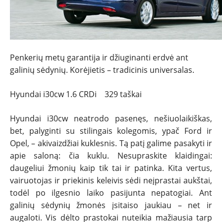
Penkerių metų garantija ir džiuginanti erdvė ant
galinių sėdynių. Korėjietis – tradicinis universalas.
Hyundai i30cw 1.6 CRDi 329 taškai
Hyundai i30cw neatrodo pasenęs, nešiuolaikiškas,
bet, palyginti su stilingais kolegomis, ypač Ford ir
Opel, – akivaizdžiai kuklesnis. Tą patį galime pasakyti ir
apie saloną: čia kuklu. Nesupraskite klaidingai:
daugeliui žmonių kaip tik tai ir patinka. Kita vertus,
vairuotojas ir priekinis keleivis sėdi neįprastai aukštai,
todėl po ilgesnio laiko pasijunta nepatogiai. Ant
galinių sėdynių žmonės įsitaiso jaukiau – net ir
augaloti. Vis dėlto prastokai nuteikia mažiausia tarp