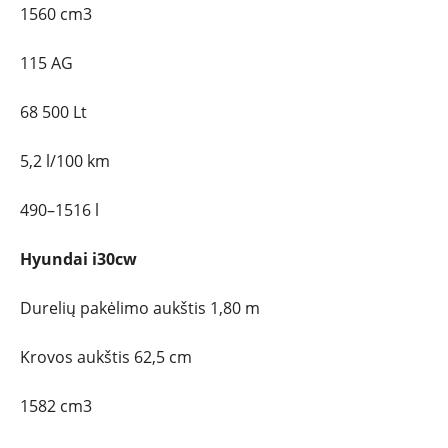
ĮVAIRENYBĖS
1560 cm3
115 AG
68 500 Lt
5,2 l/100 km
490–1516 l
Hyundai i30cw
Durelių pakėlimo aukštis 1,80 m
Krovos aukštis 62,5 cm
1582 cm3