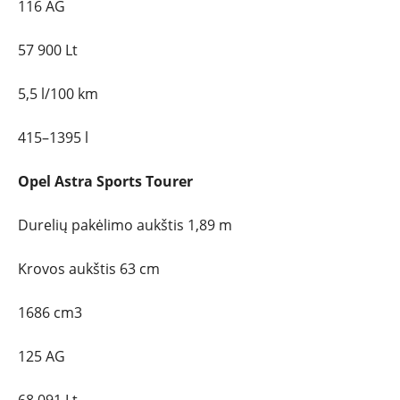
116 AG
57 900 Lt
5,5 l/100 km
415–1395 l
Opel Astra Sports Tourer
Durelių pakėlimo aukštis 1,89 m
Krovos aukštis 63 cm
1686 cm3
125 AG