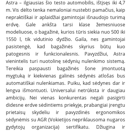
Astra – ilgiausias šio testo automobilis, ištįsęs iki 4,7
m. Vis dėlto tenka nemaloniai nustebti pamačius, kaip
nepraktiškai ir aplaidžiai gamintojai išnaudojo turimą
erdvę. Gale ankšta tarsi klase žemesniuose
modeliuose, o bagažinė, kurios tūris siekia nuo 500 iki
1550 l, tik vidutinio dydžio. Gaila, nes gamintojai
pasistengė, kad bagažinės skyrius būtų kuo
patogesnis ir funkcionalesnis. Pavyzdžiui, Astra
vienintelis turi nuotolinę sėdynių nulenkimo sistemą.
Tereikia paspausti bagažinės šone įmontuotą
mygtuką ir kiekvienas galinės sėdynės atlošas bus
automatiškai nulenkiamas. Puiku, kad sėdynes dar ir
lengva išmontuoti. Universalui netrūksta ir daugiau
ambicijų. Nei vienas konkurentas negali pasigirti
didesne erdve sėdintiems priekyje, prabangiai įrengtu
prietaisų skydeliu ir pavyzdinės ergonomikos
sėdynėmis su AGR (Vokietijos nepriklausoma nugaros
gydytojų organizacija) sertifikatu. Džiugina ir