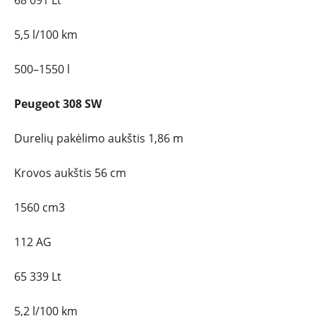
68 091 Lt
5,5 l/100 km
500–1550 l
Peugeot 308 SW
Durelių pakėlimo aukštis 1,86 m
Krovos aukštis 56 cm
1560 cm3
112 AG
65 339 Lt
5,2 l/100 km