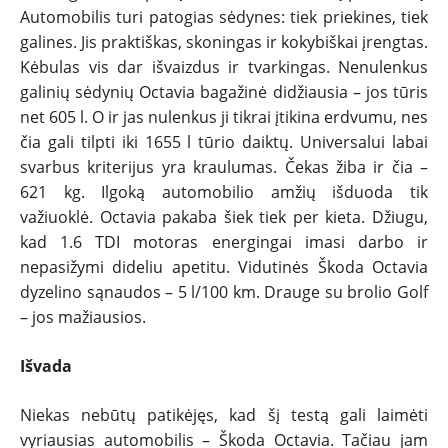
Automobilis turi patogias sėdynes: tiek priekines, tiek
galines. Jis praktiškas, skoningas ir kokybiškai įrengtas.
Kėbulas vis dar išvaizdus ir tvarkingas. Nenulenkus
galinių sėdynių Octavia bagažinė didžiausia – jos tūris
net 605 l. O ir jas nulenkus ji tikrai įtikina erdvumu, nes
čia gali tilpti iki 1655 l tūrio daiktų. Universalui labai
svarbus kriterijus yra kraulumas. Čekas žiba ir čia –
621 kg. Ilgoką automobilio amžių išduoda tik
važiuoklė. Octavia pakaba šiek tiek per kieta. Džiugu,
kad 1.6 TDI motoras energingai imasi darbo ir
nepasižymi dideliu apetitu. Vidutinės Škoda Octavia
dyzelino sąnaudos – 5 l/100 km. Drauge su brolio Golf
– jos mažiausios.
Išvada
Niekas nebūtų patikėjęs, kad šį testą gali laimėti
vyriausias automobilis – Škoda Octavia. Tačiau jam