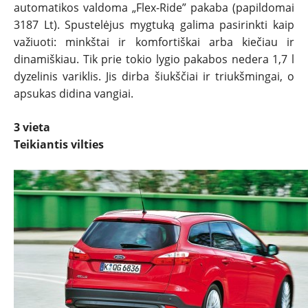
automatikos valdoma „Flex-Ride” pakaba (papildomai
3187 Lt). Spustelėjus mygtuką galima pasirinkti kaip
važiuoti: minkštai ir komfortiškai arba kiečiau ir
dinamiškiau. Tik prie tokio lygio pakabos nedera 1,7 l
dyzelinis variklis. Jis dirba šiukščiai ir triukšmingai, o
apsukas didina vangiai.
3 vieta
Teikiantis vilties