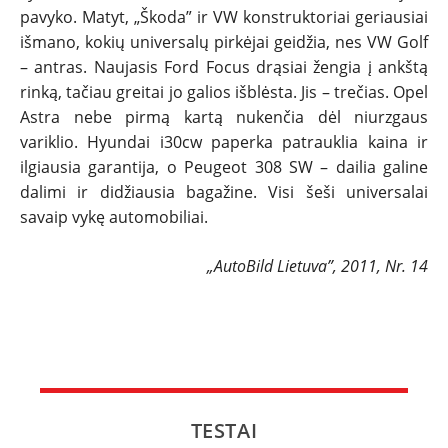
pavyko. Matyt, „Škoda” ir VW konstruktoriai geriausiai
išmano, kokių universalų pirkėjai geidžia, nes VW Golf
– antras. Naujasis Ford Focus drąsiai žengia į ankštą
rinką, tačiau greitai jo galios išblėsta. Jis – trečias. Opel
Astra nebe pirmą kartą nukenčia dėl niurzgaus
variklio. Hyundai i30cw paperka patrauklia kaina ir
ilgiausia garantija, o Peugeot 308 SW – dailia galine
dalimi ir didžiausia bagažine. Visi šeši universalai
savaip vykę automobiliai.
„AutoBild Lietuva”, 2011, Nr. 14
TESTAI