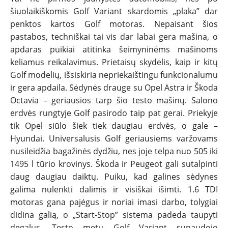
šiuolaikiškomis Golf Variant skardomis „plaka” dar
penktos kartos Golf motoras. Nepaisant šios
pastabos, techniškai tai vis dar labai gera mašina, o
apdaras puikiai atitinka šeimyninėms mašinoms
keliamus reikalavimus. Prietaisų skydelis, kaip ir kitų
Golf modelių, išsiskiria nepriekaištingu funkcionalumu
ir gera apdaila. Sėdynės drauge su Opel Astra ir Škoda
Octavia – geriausios tarp šio testo mašinų. Salono
erdvės rungtyje Golf pasirodo taip pat gerai. Priekyje
tik Opel siūlo šiek tiek daugiau erdvės, o gale –
Hyundai. Universalusis Golf geriausiems varžovams
nusileidžia bagažinės dydžiu, nes joje telpa nuo 505 iki
1495 l tūrio krovinys. Škoda ir Peugeot gali sutalpinti
daug daugiau daiktų. Puiku, kad galines sėdynes
galima nulenkti dalimis ir visiškai išimti. 1.6 TDI
motoras gana pajėgus ir noriai imasi darbo, tolygiai
didina galią, o „Start-Stop” sistema padeda taupyti
degalus. Testo metu Golf Variant sunaudojo