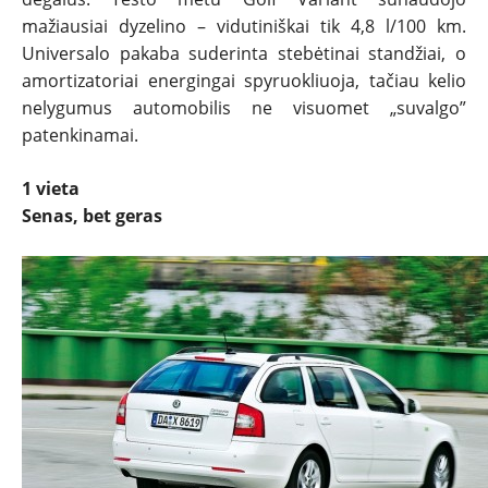
mažiausiai dyzelino – vidutiniškai tik 4,8 l/100 km.
Universalo pakaba suderinta stebėtinai standžiai, o
amortizatoriai energingai spyruokliuoja, tačiau kelio
nelygumus automobilis ne visuomet „suvalgo”
patenkinamai.
1 vieta
Senas, bet geras