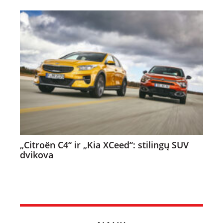
„Citroën C4“ ir „Kia XCeed“: stilingų SUV
dvikova