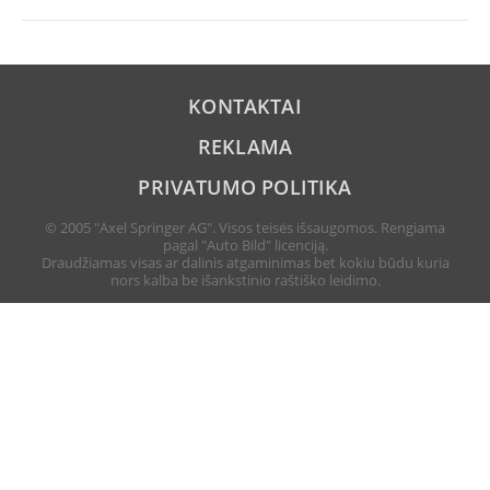
KONTAKTAI
REKLAMA
PRIVATUMO POLITIKA
© 2005 "Axel Springer AG". Visos teisės išsaugomos. Rengiama
pagal "Auto Bild" licenciją.
Draudžiamas visas ar dalinis atgaminimas bet kokiu būdu kuria
nors kalba be išankstinio raštiško leidimo.