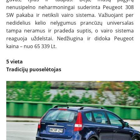
nenusipelno neharmoningai suderinta Peugeot 308
SW pakaba ir netiksli vairo sistema. Važiuojant per
nedidelius kelio nelygumus prancūzų universalas
tampa neramus ir pradeda suptis, o vairo sistema
reaguoja uždelstai. Nedžiugina ir didoka Peugeot
kaina – nuo 65 339 Lt.
5 vieta
Tradicijų puoselėtojas