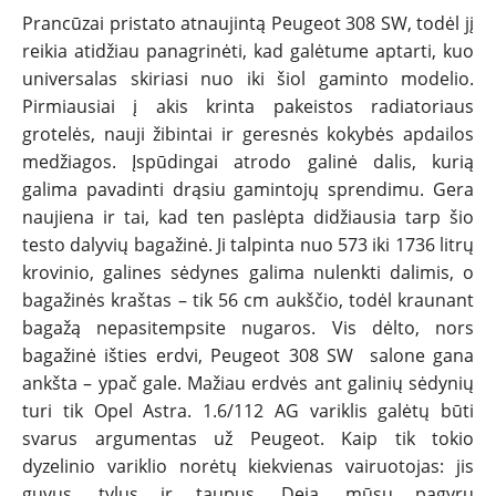
Prancūzai pristato atnaujintą Peugeot 308 SW, todėl jį
reikia atidžiau panagrinėti, kad galėtume aptarti, kuo
universalas skiriasi nuo iki šiol gaminto modelio.
Pirmiausiai į akis krinta pakeistos radiatoriaus
grotelės, nauji žibintai ir geresnės kokybės apdailos
medžiagos. Įspūdingai atrodo galinė dalis, kurią
galima pavadinti drąsiu gamintojų sprendimu. Gera
naujiena ir tai, kad ten paslėpta didžiausia tarp šio
testo dalyvių bagažinė. Ji talpinta nuo 573 iki 1736 litrų
krovinio, galines sėdynes galima nulenkti dalimis, o
bagažinės kraštas – tik 56 cm aukščio, todėl kraunant
bagažą nepasitempsite nugaros. Vis dėlto, nors
bagažinė išties erdvi, Peugeot 308 SW salone gana
ankšta – ypač gale. Mažiau erdvės ant galinių sėdynių
turi tik Opel Astra. 1.6/112 AG variklis galėtų būti
svarus argumentas už Peugeot. Kaip tik tokio
dyzelinio variklio norėtų kiekvienas vairuotojas: jis
guvus, tylus ir taupus. Deja, mūsų pagyrų