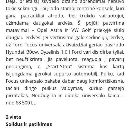
Deja, prietaisų skydelio dizaino sprendimai nebuvo
tokie sėkmingi. Tai įrodo stambi centrinė konsolė, kuri
gana patraukliai atrodo, bet trukdo vairuotojui,
užimdama daugokai erdvės. Šį pojūtį patvirtina
matavimai – Opel Astra ir VW Golf priekyje siūlo
daugiau erdvės. Jei vertinsime gale sėdinčiųjų erdvę,
už Ford Focus universalą akivaizdžiai geriau pasirodo
Hyundai i30cw. Dyzelinis 1,6 l Ford variklis dirba tyliai,
bet neužtikrintai. Jis pavėluotai reaguoja į pavarų
perjungimą, o „Start-Stop” sistema kas kartą
įsijungdama gerokai supurto automobilį. Puiku, kad
Focus universalo pakaba dabar daug komfortiškesnė,
tačiau dingo puikus valdymas, kuriuo garsėjo
pirmtakas. Nedžiugina ir didoka universalo kaina –
nuo 68 500 Lt.
2 vieta
Solidus ir patikimas