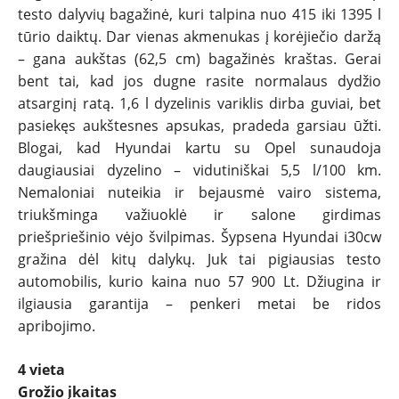
testo dalyvių bagažinė, kuri talpina nuo 415 iki 1395 l
tūrio daiktų. Dar vienas akmenukas į korėjiečio daržą
– gana aukštas (62,5 cm) bagažinės kraštas. Gerai
bent tai, kad jos dugne rasite normalaus dydžio
atsarginį ratą. 1,6 l dyzelinis variklis dirba guviai, bet
pasiekęs aukštesnes apsukas, pradeda garsiau ūžti.
Blogai, kad Hyundai kartu su Opel sunaudoja
daugiausiai dyzelino – vidutiniškai 5,5 l/100 km.
Nemaloniai nuteikia ir bejausmė vairo sistema,
triukšminga važiuoklė ir salone girdimas
priešpriešinio vėjo švilpimas. Šypsena Hyundai i30cw
gražina dėl kitų dalykų. Juk tai pigiausias testo
automobilis, kurio kaina nuo 57 900 Lt. Džiugina ir
ilgiausia garantija – penkeri metai be ridos
apribojimo.
4 vieta
Grožio įkaitas