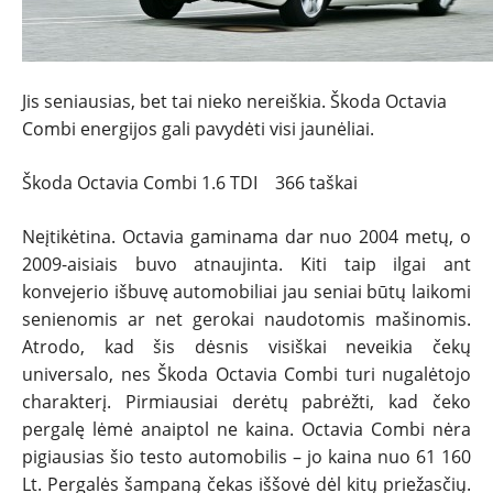
Jis seniausias, bet tai nieko nereiškia. Škoda Octavia
Combi energijos gali pavydėti visi jaunėliai.
Škoda Octavia Combi 1.6 TDI 366 taškai
Neįtikėtina. Octavia gaminama dar nuo 2004 metų, o
2009-aisiais buvo atnaujinta. Kiti taip ilgai ant
konvejerio išbuvę automobiliai jau seniai būtų laikomi
senienomis ar net gerokai naudotomis mašinomis.
Atrodo, kad šis dėsnis visiškai neveikia čekų
universalo, nes Škoda Octavia Combi turi nugalėtojo
charakterį. Pirmiausiai derėtų pabrėžti, kad čeko
pergalę lėmė anaiptol ne kaina. Octavia Combi nėra
pigiausias šio testo automobilis – jo kaina nuo 61 160
Lt. Pergalės šampaną čekas iššovė dėl kitų priežasčių.