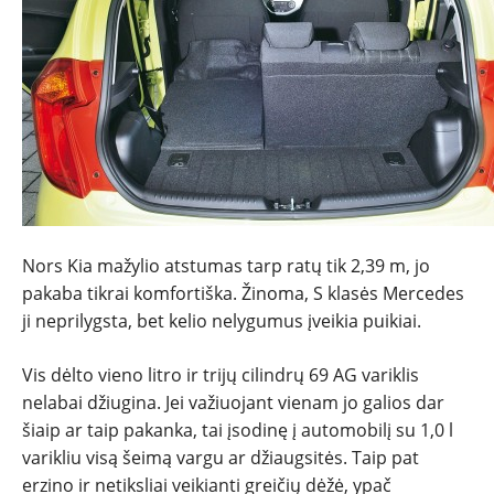
Nors Kia mažylio atstumas tarp ratų tik 2,39 m, jo
pakaba tikrai komfortiška. Žinoma, S klasės Mercedes
ji neprilygsta, bet kelio nelygumus įveikia puikiai.
Vis dėlto vieno litro ir trijų cilindrų 69 AG variklis
nelabai džiugina. Jei važiuojant vienam jo galios dar
šiaip ar taip pakanka, tai įsodinę į automobilį su 1,0 l
varikliu visą šeimą vargu ar džiaugsitės. Taip pat
erzino ir netiksliai veikianti greičių dėžė, ypač