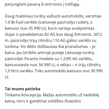
perjungiant pavarą iš antrosios į trečiąją.
Daug maloniau turėtų važiuoti automobilis, varomas
1.0 Bi-Fuel variklio (Lietuvoje pasirodys rudenį, o
kainuos nuo 35 990 Lt), kuris vartoja suskystintas
dujas ir pasiekdamas 82 AG bus daug žvitresnis. 2012
m. pasirodys trijų cilindrų 110 AG galios variklis su
turbina. Vis dėlto didžiausias Kia pranašumas – jo
kaina. Jau birželio antroje pusėje Lietuvoje turėtų
pasirodyti Picanto modelis su 1.2/85 AG varikliu,
kainuosiantis nuo 34 990 Lt, o vėliau – ir trijų cilindrų
1,0 litro varikliu. Toks automobilis kainuos nuo 30 990
Lt.
Tai mums patinka
Tinkama koncepcija. Mažas automobilis už nedidelę
kainą, nors ir ganėtinai solidžios išvaizdos