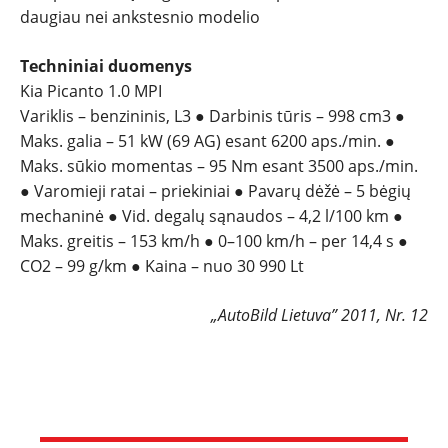
daugiau nei ankstesnio modelio
Techniniai duomenys
Kia Picanto 1.0 MPI
Variklis – benzininis, L3 ● Darbinis tūris – 998 cm3 ●
Maks. galia – 51 kW (69 AG) esant 6200 aps./min. ●
Maks. sūkio momentas – 95 Nm esant 3500 aps./min.
● Varomieji ratai – priekiniai ● Pavarų dėžė – 5 bėgių
mechaninė ● Vid. degalų sąnaudos – 4,2 l/100 km ●
Maks. greitis – 153 km/h ● 0–100 km/h – per 14,4 s ●
CO2 – 99 g/km ● Kaina – nuo 30 990 Lt
„AutoBild Lietuva” 2011, Nr. 12