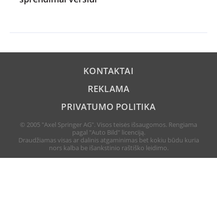
KONTAKTAI
REKLAMA
PRIVATUMO POLITIKA
© 2005 "Axel Springer AG". Visos teisės išsaugomos. Rengiama
pagal "Auto Bild" licenciją.
Draudžiamas visas ar dalinis atgaminimas bet kokiu būdu kuria
nors kalba be išankstinio raštiško leidimo.