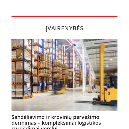
ĮVAIRENYBĖS
Sandėliavimo ir krovinių pervežimo
derinimas – kompleksiniai logistikos
sprendimai verslui