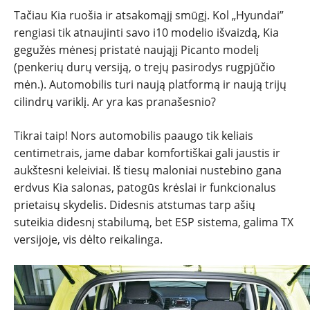
Tačiau Kia ruošia ir atsakomąjį smūgį. Kol „Hyundai”
SPORTAS
rengiasi tik atnaujinti savo i10 modelio išvaizdą, Kia
gegužės mėnesį pristatė naująjį Picanto modelį
PATARIMAI
(penkerių durų versiją, o trejų pasirodys rugpjūčio
mėn.). Automobilis turi naują platformą ir naują trijų
ĮVAIRENYBĖS
cilindrų variklį. Ar yra kas pranašesnio?
Tikrai taip! Nors automobilis paaugo tik keliais
centimetrais, jame dabar komfortiškai gali jaustis ir
aukštesni keleiviai. Iš tiesų maloniai nustebino gana
erdvus Kia salonas, patogūs krėslai ir funkcionalus
prietaisų skydelis. Didesnis atstumas tarp ašių
suteikia didesnį stabilumą, bet ESP sistema, galima TX
versijoje, vis dėlto reikalinga.