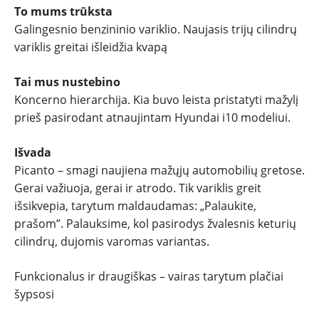
To mums trūksta
Galingesnio benzininio variklio. Naujasis trijų cilindrų
variklis greitai išleidžia kvapą
Tai mus nustebino
Koncerno hierarchija. Kia buvo leista pristatyti mažylį
prieš pasirodant atnaujintam Hyundai i10 modeliui.
Išvada
Picanto – smagi naujiena mažųjų automobilių gretose.
Gerai važiuoja, gerai ir atrodo. Tik variklis greit
išsikvepia, tarytum maldaudamas: „Palaukite,
prašom”. Palauksime, kol pasirodys žvalesnis keturių
cilindrų, dujomis varomas variantas.
Funkcionalus ir draugiškas – vairas tarytum plačiai
šypsosi