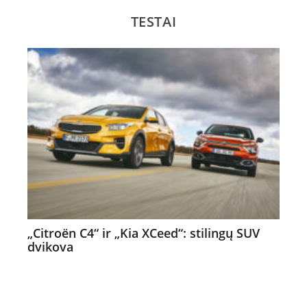
TESTAI
„Citroën C4“ ir „Kia XCeed“: stilingų SUV
dvikova