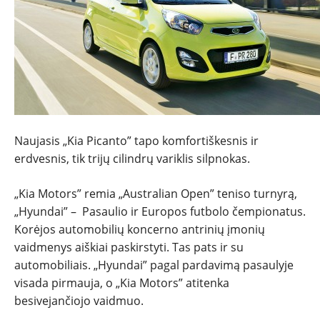
Naujasis „Kia Picanto” tapo komfortiškesnis ir
NAUJIENOS
erdvesnis, tik trijų cilindrų variklis silpnokas.
TESTAI
„Kia Motors” remia „Australian Open” teniso turnyrą,
„Hyundai” – Pasaulio ir Europos futbolo čempionatus.
NAUJI
Korėjos automobilių koncerno antrinių įmonių
vaidmenys aiškiai paskirstyti. Tas pats ir su
NAUDOTI
automobiliais. „Hyundai” pagal pardavimą pasaulyje
visada pirmauja, o „Kia Motors” atitenka
besivejančiojo vaidmuo.
REPORTAŽAI