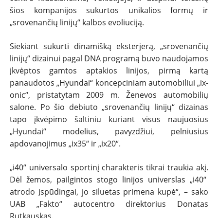
REPORTAŽAI
šios kompanijos sukurtos unikalios formų ir
„srovenančių linijų“ kalbos evoliuciją.
SPORTAS
Siekiant sukurti dinamišką eksterjerą, „srovenančių
PATARIMAI
linijų“ dizainui pagal DNA programą buvo naudojamos
įkvėptos gamtos aptakios linijos, pirmą kartą
ĮVAIRENYBĖS
panaudotos „Hyundai“ koncepciniam automobiliui „ix-
onic“, pristatytam 2009 m. Ženevos automobilių
salone. Po šio debiuto „srovenančių linijų“ dizainas
tapo įkvėpimo šaltiniu kuriant visus naujuosius
„Hyundai“ modelius, pavyzdžiui, pelniusius
apdovanojimus „ix35“ ir „ix20“.
„i40“ universalo sportinį charakteris tikrai traukia akį.
Dėl žemos, pailgintos stogo linijos universlas „i40“
atrodo įspūdingai, jo siluetas primena kupė“, – sako
UAB „Fakto“ autocentro direktorius Donatas
Rutkauskas.