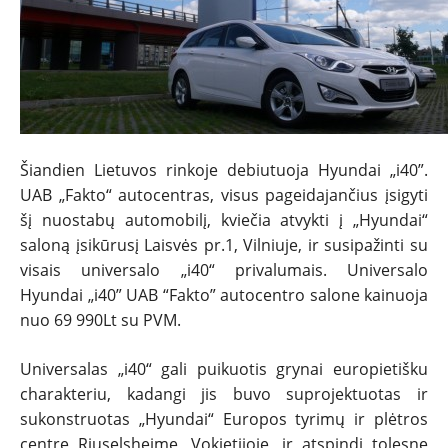
Šiandien Lietuvos rinkoje debiutuoja Hyundai „i40”.
UAB „Fakto“ autocentras, visus pageidajančius įsigyti
NAUJIENOS
šį nuostabų automobilį, kviečia atvykti į „Hyundai“
saloną įsikūrusį Laisvės pr.1, Vilniuje, ir susipažinti su
visais universalo „i40“ privalumais. Universalo
TESTAI
Hyundai „i40” UAB “Fakto” autocentro salone kainuoja
nuo 69 990Lt su PVM.
NAUJI
Universalas „i40“ gali puikuotis grynai europietišku
NAUDOTI
charakteriu, kadangi jis buvo suprojektuotas ir
sukonstruotas „Hyundai“ Europos tyrimų ir plėtros
centre Riuselsheime, Vokietijoje, ir atspindi tolesnę