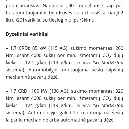
populiariausias. Naujuose „i40“ modeliuose taip pat
bus montuojami ir bendrovės sukurti visiškai nauji 2
litrų GDI varikliai su tiesioginiu įpurškimu.
Dyzeliniai varikliai
– 1.7 CRDi: 85 kW (115 AG), sukimo momentas: 260
Nm, esant 4000 sūkių per min. Išmetamų CO
dujų
2
kiekis – 122 g/km (113 g/km, jei yra
ISG Start&Stop
sistema). Automobilyje montuojama šešių laipsnių
mechaninė pavarų dėžė.
– 1.7 CRDi: 100 kW (136 AG), sukimo momentas: 326
Nm, esant 4000 sūkių per min. Išmetamų CO
dujų
2
kiekis – 124 g/km (119 g/km, jei yra
ISG Start&Stop
sistema). Automobilyje gali būti montuojama šešių
laipsnių mechaninė arba automatinė pavarų dėžė.