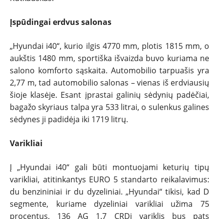
Įspūdingai erdvus salonas
„Hyundai i40“, kurio ilgis 4770 mm, plotis 1815 mm, o
aukštis 1480 mm, sportiška išvaizda buvo kuriama ne
salono komforto sąskaita. Automobilio tarpuašis yra
2,77 m, tad automobilio salonas – vienas iš erdviausių
šioje klasėje. Esant įprastai galinių sėdynių padėčiai,
bagažo skyriaus talpa yra 533 litrai, o sulenkus galines
sėdynes ji padidėja iki 1719 litrų.
Varikliai
Į „Hyundai i40“ gali būti montuojami keturių tipų
varikliai, atitinkantys EURO 5 standarto reikalavimus:
du benzininiai ir du dyzeliniai. „Hyundai“ tikisi, kad D
segmente, kuriame dyzeliniai varikliai užima 75
procentus, 136 AG 1.7 CRDi variklis bus pats