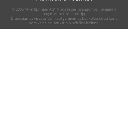
© 2005 "Axel Springer AG". Visos teisės išsaugomos. Rengiama
pagal "Auto Bild" licenciją.
Draudžiamas visas ar dalinis atgaminimas bet kokiu būdu kuria
nors kalba be išankstinio raštiško leidimo.