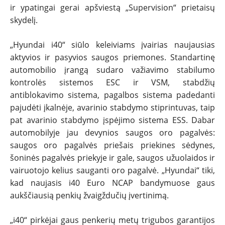
ir ypatingai gerai apšviestą „Supervision“ prietaisų
skydelį.
„Hyundai i40“ siūlo keleiviams įvairias naujausias
aktyvios ir pasyvios saugos priemones. Standartinę
automobilio įrangą sudaro važiavimo stabilumo
kontrolės sistemos ESC ir VSM, stabdžių
antiblokavimo sistema, pagalbos sistema padedanti
pajudėti įkalnėje, avarinio stabdymo stiprintuvas, taip
pat avarinio stabdymo įspėjimo sistema ESS. Dabar
automobilyje jau devynios saugos oro pagalvės:
saugos oro pagalvės priešais priekines sėdynes,
šoninės pagalvės priekyje ir gale, saugos užuolaidos ir
vairuotojo kelius sauganti oro pagalvė. „Hyundai“ tiki,
kad naujasis i40 Euro NCAP bandymuose gaus
aukščiausią penkių žvaigždučių įvertinimą.
„i40“ pirkėjai gaus penkerių metų trigubos garantijos