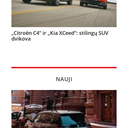
„Citroën C4“ ir „Kia XCeed“: stilingų SUV
dvikova
NAUJI