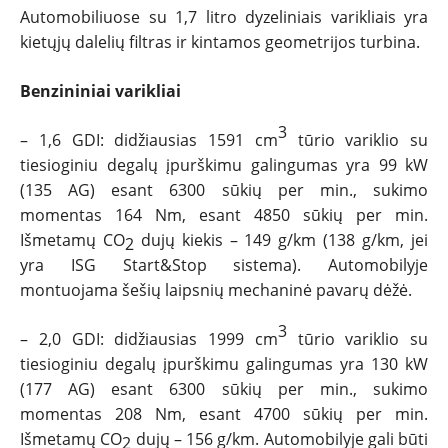
Automobiliuose su 1,7 litro dyzeliniais varikliais yra
kietųjų dalelių filtras ir kintamos geometrijos turbina.
Benzininiai varikliai
3
– 1,6 GDI: didžiausias 1591 cm
tūrio variklio su
tiesioginiu degalų įpurškimu galingumas yra 99 kW
(135 AG) esant 6300 sūkių per min., sukimo
momentas 164 Nm, esant 4850 sūkių per min.
Išmetamų CO
dujų kiekis – 149 g/km (138 g/km, jei
2
yra ISG Start&Stop sistema). Automobilyje
montuojama šešių laipsnių mechaninė pavarų dėžė.
3
– 2,0 GDI: didžiausias 1999 cm
tūrio variklio su
tiesioginiu degalų įpurškimu galingumas yra 130 kW
(177 AG) esant 6300 sūkių per min., sukimo
momentas 208 Nm, esant 4700 sūkių per min.
Išmetamų CO
dujų – 156 g/km. Automobilyje gali būti
2