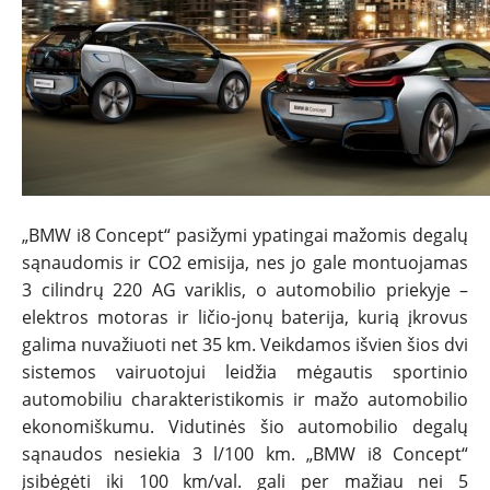
„BMW i8 Concept“ pasižymi ypatingai mažomis degalų
sąnaudomis ir CO2 emisija, nes jo gale montuojamas
3 cilindrų 220 AG variklis, o automobilio priekyje –
elektros motoras ir ličio-jonų baterija, kurią įkrovus
galima nuvažiuoti net 35 km. Veikdamos išvien šios dvi
sistemos vairuotojui leidžia mėgautis sportinio
automobiliu charakteristikomis ir mažo automobilio
ekonomiškumu. Vidutinės šio automobilio degalų
sąnaudos nesiekia 3 l/100 km. „BMW i8 Concept“
įsibėgėti iki 100 km/val. gali per mažiau nei 5