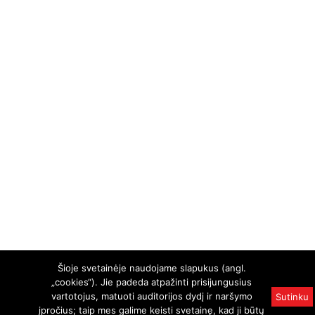
Šioje svetainėje naudojame slapukus (angl.
„cookies“). Jie padeda atpažinti prisijungusius
vartotojus, matuoti auditorijos dydį ir naršymo
Sutinku
įpročius; taip mes galime keisti svetainę, kad ji būtų