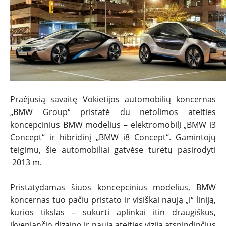
NAUJIENOS
TESTAI
Praėjusią savaitę Vokietijos automobilių koncernas
„BMW Group“ pristatė du netolimos ateities
NAUJI
koncepcinius BMW modelius – elektromobilį „BMW i3
Concept“ ir hibridinį „BMW i8 Concept“. Gamintojų
NAUDOTI
teigimu, šie automobiliai gatvėse turėtų pasirodyti
2013 m.
REPORTAŽAI
Pristatydamas šiuos koncepcinius modelius, BMW
SPORTAS
koncernas tuo pačiu pristato ir visiškai naują „i“ liniją,
kurios tikslas – sukurti aplinkai itin draugiškus,
įkvepiančio dizaino ir naują ateities viziją atspindinčius