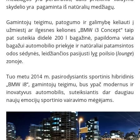
skydelio yra pagaminta iš natūralių medžiagų.
Gamintojų teigimu, patogumo ir galimybę keliauti į
užmiestį ar ilgesnes keliones „BMW i3 Concept“ taip
pat suteikia didelė 200 l bagažinė, papildoma vieta
bagažui automobilio priekyje ir natūraliai patamsintos
odos sėdynės, leidžiančios pasijusti lyg poilsio (
lounge
)
zonoje.
Tuo metu 2014 m. pasirodysiantis sportinis hibridinis
„BMW i8“, gamintojų teigimu, bus ypač modernus ir
inovatyvus automobilis, suteiksiantis dar daugiau
naujų emocijų sportinio vairavimo mėgėjams.