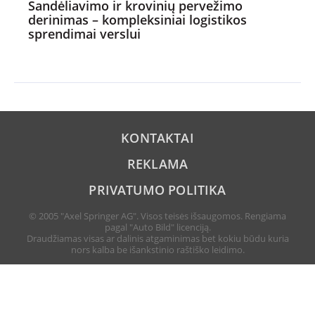
Sandėliavimo ir krovinių pervežimo
derinimas – kompleksiniai logistikos
sprendimai verslui
KONTAKTAI
REKLAMA
PRIVATUMO POLITIKA
© 2005 "Axel Springer AG". Visos teisės išsaugomos. Rengiama
pagal "Auto Bild" licenciją.
Draudžiamas visas ar dalinis atgaminimas bet kokiu būdu kuria
nors kalba be išankstinio raštiško leidimo.