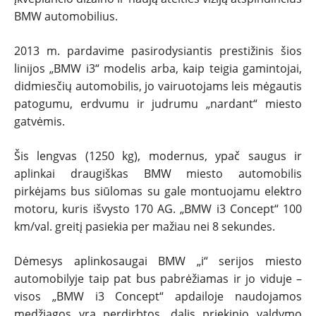
PATARIMAI
BMW automobilius.
ĮVAIRENYBĖS
2013 m. pardavime pasirodysiantis prestižinis šios
linijos „BMW i3“ modelis arba, kaip teigia gamintojai,
didmiesčių automobilis, jo vairuotojams leis mėgautis
patogumu, erdvumu ir judrumu „nardant“ miesto
gatvėmis.
Šis lengvas (1250 kg), modernus, ypač saugus ir
aplinkai draugiškas BMW miesto automobilis
pirkėjams bus siūlomas su gale montuojamu elektro
motoru, kuris išvysto 170 AG. „BMW i3 Concept“ 100
km/val. greitį pasiekia per mažiau nei 8 sekundes.
Dėmesys aplinkosaugai BMW „i“ serijos miesto
automobilyje taip pat bus pabrėžiamas ir jo viduje –
visos „BMW i3 Concept“ apdailoje naudojamos
medžiagos yra perdirbtos, dalis priekinio valdymo