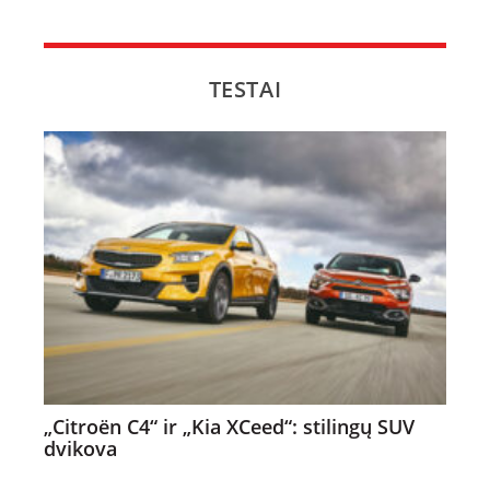
TESTAI
„Citroën C4“ ir „Kia XCeed“: stilingų SUV
dvikova