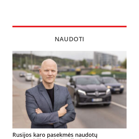
NAUDOTI
Rusijos karo pasekmės naudotų