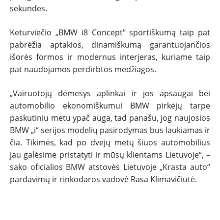
sekundes.
Keturviečio „BMW i8 Concept“ sportiškumą taip pat
pabrėžia aptakios, dinamiškumą garantuojančios
išorės formos ir modernus interjeras, kuriame taip
pat naudojamos perdirbtos medžiagos.
„Vairuotojų dėmesys aplinkai ir jos apsaugai bei
automobilio ekonomiškumui BMW pirkėjų tarpe
paskutiniu metu ypač auga, tad panašu, jog naujosios
BMW „i“ serijos modelių pasirodymas bus laukiamas ir
čia. Tikimės, kad po dvejų metų šiuos automobilius
jau galėsime pristatyti ir mūsų klientams Lietuvoje“, –
sako oficialios BMW atstovės Lietuvoje „Krasta auto“
pardavimų ir rinkodaros vadovė Rasa Klimavičiūtė.