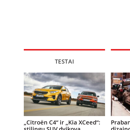
TESTAI
„Citroën C4“ ir „Kia XCeed“:
Praban
stilingų SUV dvikova
dizain