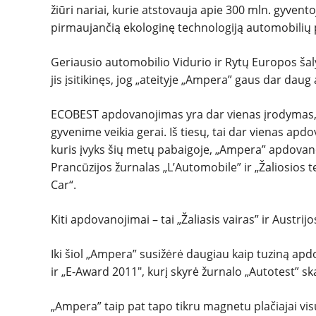
žiūri nariai, kurie atstovauja apie 300 mln. gyvento
pirmaujančią ekologinę technologiją automobilių
Geriausio automobilio Vidurio ir Rytų Europos šal
jis įsitikinęs, jog „ateityje „Ampera” gaus dar dau
ECOBEST apdovanojimas yra dar vienas įrodymas, k
gyvenime veikia gerai. Iš tiesų, tai dar vienas ap
kuris įvyks šių metų pabaigoje, „Ampera” apdovanoj
Prancūzijos žurnalas „L’Automobile” ir „Žaliosios te
Car“.
Kiti apdovanojimai – tai „Žaliasis vairas” ir Austrij
Iki šiol „Ampera” susižėrė daugiau kaip tuziną ap
ir „E-Award 2011″, kurį skyrė žurnalo „Autotest” sk
„Ampera” taip pat tapo tikru magnetu plačiajai vi