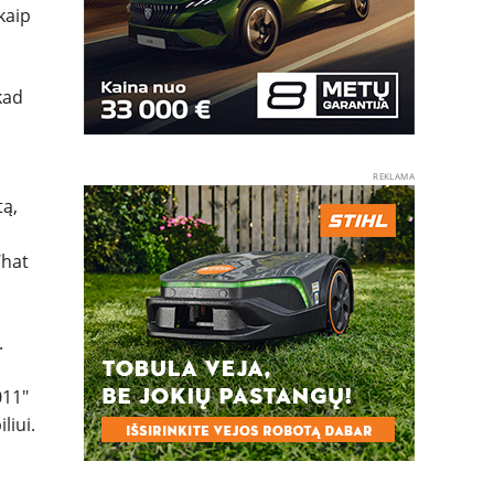
kaip
kad
REKLAMA
tą,
What
.
011″
liui.