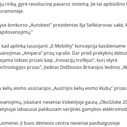
jų rinką, gyrė revoliucinę pavaros sistemą. Jie tai apibūdino 
 pramonėje.
yse konkurso „Autobest” prezidentas Ilja Seliktarovas sakė, 
g apdovanojimų.”
ad aplinką tausojanti „E-Mobility” koncepcija kasdieniame
dovanojimas „Ampera” prizų sąraše. Dar prieš prekybinį debiu
ama tokiais prizais kaip „Inovacijų trofėjus”, kurį skyrė
chnologijos prizas“, įteiktas Didžiosios Britanijos leidinio „
os kelių eismo asociacijos „Austrijos kelių eismo klubų” prizas
dovanojimų, įskaitant neseniai Vokietijoje gautą „OkoGlobe 2
aitytojai labiausiai patikusiam serijinės gamybos elektromobi
suomenei. Ji buvo dėmesio centre neseniai pasibaigusioje