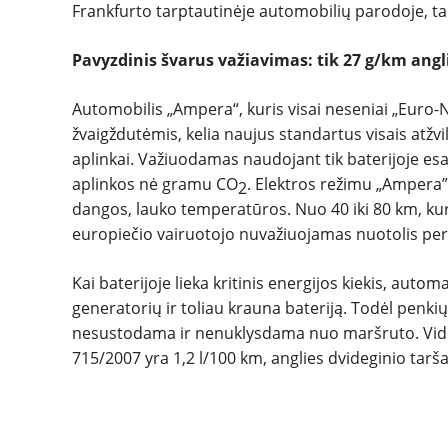
Frankfurto tarptautinėje automobilių parodoje, ta
Pavyzdinis švarus važiavimas: tik 27 g/km angl
Automobilis „Ampera“, kuris visai neseniai „Euro
žvaigždutėmis, kelia naujus standartus visais atžv
aplinkai. Važiuodamas naudojant tik baterijoje esa
aplinkos nė gramu CO
. Elektros režimu „Ampera” 
2
dangos, lauko temperatūros. Nuo 40 iki 80 km, kuriu
europiečio vairuotojo nuvažiuojamas nuotolis per
Kai baterijoje lieka kritinis energijos kiekis, automa
generatorių ir toliau krauna bateriją. Todėl penki
nesustodama ir nenuklysdama nuo maršruto. Vid
715/2007 yra 1,2 l/100 km, anglies dvideginio tarša