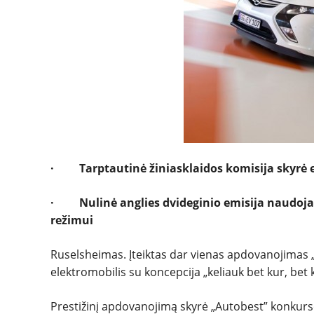
· Tarptautinė žiniasklaidos komisija skyrė e
· Nulinė anglies dvideginio emisija naudojant
režimui
Ruselsheimas. Įteiktas dar vienas apdovanojimas 
elektromobilis su koncepcija „keliauk bet kur, be
Prestižinį apdovanojimą skyrė „Autobest” konkurso 