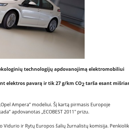
NAUDOTI
REPORTAŽAI
SPORTAS
PATARIMAI
kologinių technologijų apdovanojimą elektromobiliui
ĮVAIRENYBĖS
 elektros pavarą ir tik 27 g/km CO
tarša esant mišri
2
„Opel Ampera” modeliui. Šį kartą pirmasis Europoje
t kada” apdovanotas „ECOBEST 2011″ prizu.
Vidurio ir Rytų Europos šalių žurnalistų komisija. Penkioli