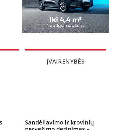
ĮVAIRENYBĖS
s
Sandėliavimo ir krovinių
pervežimo derinimas –