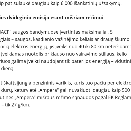
ip pat sulaukė daugiau kaip 6.000 išankstinių užsakymų.
ies dvideginio emisija esant mišriam režimui
-NACP“ saugos bandymuose įvertintas maksimaliai, 5
ilgiais – saugos, kasdienio važinėjimo keliais ar draugiškumo
nčią elektros energiją, jis įveiks nuo 40 iki 80 km neteršdam
įveikiamas nuotolis priklauso nuo vairavimo stiliaus, kelio
os galima įveikti naudojant tik baterijos energiją – vidutin
 dieną.
tiškai įsijungia benzininis variklis, kuris tuo pačiu per elektr
ų durų, keturvietė „Ampera“ gali nuvažiuoti daugiau kaip 50
utinės „Ampera” mišraus režimo sąnaudos pagal EK Regla
 – tik 27 g/km.