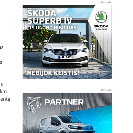
REKLAMA
as
is
os
0 km
REKLAMA
mentą