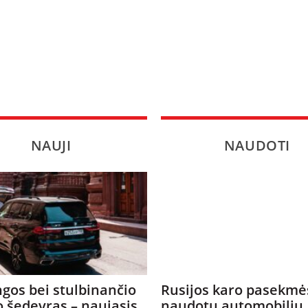
NAUJI
NAUDOTI
gos bei stulbinančio
Rusijos karo pasekmė
o šedevras – naujasis
naudotų automobilių