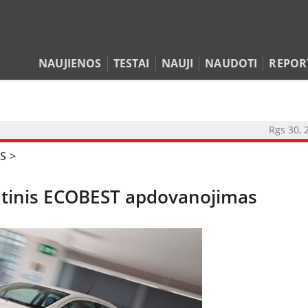
NAUJIENOS
TESTAI
NAUJI
NAUDOTI
REPOR
Rgs 30, 
S
>
utinis ECOBEST apdovanojimas
NAUJIENOS
TESTAI
NAUJI