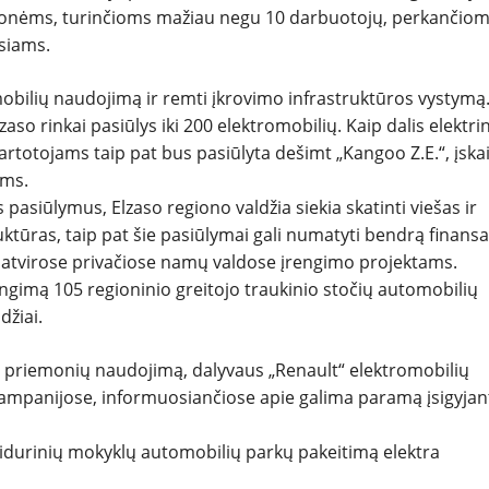
onėms, turinčioms mažiau negu 10 darbuotojų, perkančio
siams.
obilių naudojimą ir remti įkrovimo infrastruktūros vystymą
aso rinkai pasiūlys iki 200 elektromobilių. Kaip dalis elektri
otojams taip pat bus pasiūlyta dešimt „Kangoo Z.E.“, įska
ams.
pasiūlymus, Elzaso regiono valdžia siekia skatinti viešas ir
uktūras, taip pat šie pasiūlymai gali numatyti bendrą finans
i atvirose privačiose namų valdose įrengimo projektams.
ngimą 105 regioninio greitojo traukinio stočių automobilių
džiai.
 priemonių naudojimą, dalyvaus „Renault“ elektromobilių
mpanijose, informuosiančiose apie galima paramą įsigyjan
vidurinių mokyklų automobilių parkų pakeitimą elektra