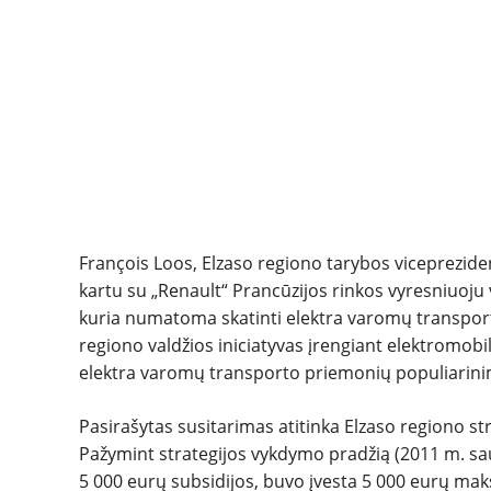
François Loos, Elzaso regiono tarybos viceprezid
kartu su „Renault“ Prancūzijos rinkos vyresniuoju
kuria numatoma skatinti elektra varomų transpor
regiono valdžios iniciatyvas įrengiant elektromobil
elektra varomų transporto priemonių populiarini
Pasirašytas susitarimas atitinka Elzaso regiono s
Pažymint strategijos vykdymo pradžią (2011 m. saus
5 000 eurų subsidijos, buvo įvesta 5 000 eurų maks