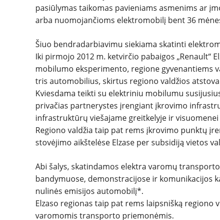
pasiūlymas taikomas pavieniams asmenims ar įm
arba nuomojančioms elektromobilį bent 36 mėne
Šiuo bendradarbiavimu siekiama skatinti elektrom
Iki pirmojo 2012 m. ketvirčio pabaigos „Renault“ Elz
mobilumo eksperimento, regione gyvenantiems vart
tris automobilius, skirtus regiono valdžios atstov
Kviesdama teikti su elektriniu mobilumu susijusius 
privačias partnerystes įrengiant įkrovimo infrastr
infrastruktūrų viešajame greitkelyje ir visuomene
Regiono valdžia taip pat rems įkrovimo punktų įre
stovėjimo aikštelėse Elzase per subsidiją vietos val
Abi šalys, skatindamos elektra varomų transporto
bandymuose, demonstracijose ir komunikacijos ka
nulinės emisijos automobilį*.
Elzaso regionas taip pat rems laipsnišką regiono 
varomomis transporto priemonėmis.