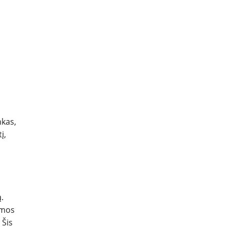
nkas,
į,
.
omos
 Šis