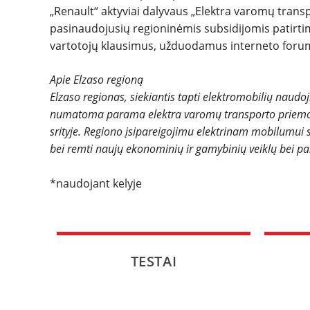
„Renault“ aktyviai dalyvaus „Elektra varomų trans
pasinaudojusių regioninėmis subsidijomis patirtimi
vartotojų klausimus, užduodamus interneto foru
Apie Elzaso regioną
Elzaso regionas, siekiantis tapti elektromobilių naudo
numatoma parama elektra varomų transporto priemonių
srityje. Regiono įsipareigojimu elektrinam mobilumui
bei remti naujų ekonominių ir gamybinių veiklų bei pa
*naudojant kelyje
TESTAI