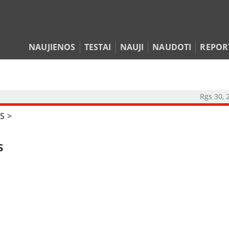
NAUJIENOS
TESTAI
NAUJI
NAUDOTI
REPOR
Rgs 30, 
S
>
s
NAUJIENOS
TESTAI
NAUJI