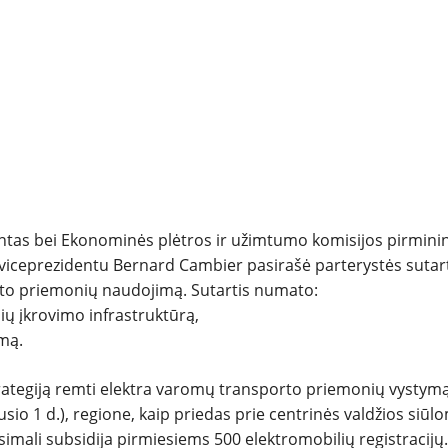
NAUDOTI
REPORTAŽAI
SPORTAS
PATARIMAI
ĮVAIRENYBĖS
entas bei Ekonominės plėtros ir užimtumo komisijos pirmini
 viceprezidentu Bernard Cambier pasirašė parterystės sutart
to priemonių naudojimą. Sutartis numato:
ių įkrovimo infrastruktūrą,
mą.
trategiją remti elektra varomų transporto priemonių vystymą
io 1 d.), regione, kaip priedas prie centrinės valdžios siūl
imali subsidija pirmiesiems 500 elektromobilių registracijų.