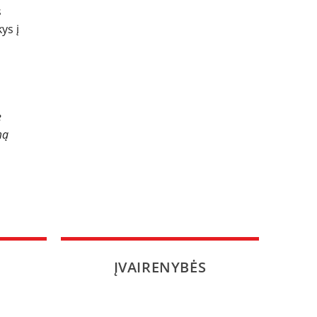
s
ys į
e
mą
ĮVAIRENYBĖS