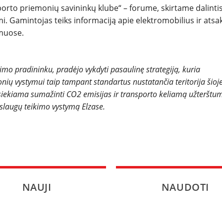
porto priemonių savininkų klube“ – forume, skirtame dalinti
. Gamintojas teiks informaciją apie elektromobilius ir atsak
muose.
jimo pradininku, pradėjo vykdyti pasaulinę strategiją, kuria
 vystymui taip tampant standartus nustatančia teritorija šioj
 siekiama sumažinti CO2 emisijas ir transporto keliamą užterštu
slaugų teikimo vystymą Elzase.
NAUJI
NAUDOTI