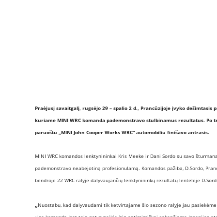
Praėjusį savaitgalį
, rugsėjo 29 – spalio 2 d., Prancūzijoje įvyko dešimtasis
kuriame MINI WRC komanda pademonstravo stulbinamus rezultatus. Po tris
paruoštu „MINI John Cooper Works WRC“ automobiliu finišavo antrasis.
MINI WRC komandos lenktyninin
kai Kris Meeke ir Dani Sordo su savo šturmanais
pademonstravo neabejotiną profesionulamą. Komandos pažiba, D.Sordo, Prancūzij
bendroje 22 WRC ralyje dalyvaujančių l
enktyninink
ų rezultatų lentelėje D.Sordo
„
Nuostabu, kad dalyvaudami tik ketvirtajame šio sezono ralyje jau pasiekėm