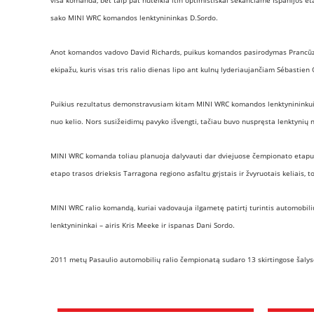
visa komanda, bet taip pat nuteikia itin optimistiškai sekančiame Ispanijos etap
sako MINI WRC komandos lenktynininkas D.Sordo.
Anot komandos vadovo David Richards, puikus komandos pasirodymas Prancūzijos
ekipažu, kuris visas tris ralio dienas lipo ant kulnų lyderiaujančiam Sébastien O
Puikius rezultatus demonstravusiam kitam MINI WRC komandos lenktynininkui K
nuo kelio. Nors susižeidimų pavyko išvengti, tačiau buvo nuspręsta lenktynių 
MINI WRC komanda toliau planuoja dalyvauti dar
dviejuose čempionato etapuos
etapo trasos drieksis Tarragona regiono asfaltu grįstais ir žvyruotais keliais
MINI WRC ralio komandą, kuriai vadovauja ilgametę patirtį turintis automobilių
lenktynininkai – airis Kris Meeke ir ispanas Dani Sordo.
2011 metų Pasaulio automobilių ralio čempionatą sudaro 13 skirtingose šaly