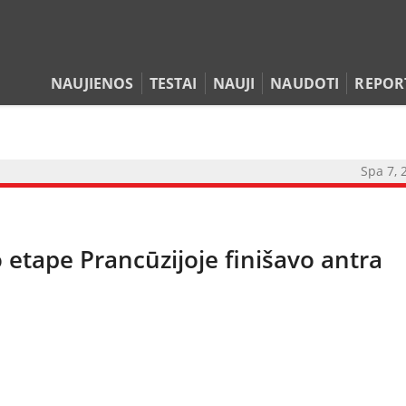
NAUJIENOS
TESTAI
NAUJI
NAUDOTI
REPOR
Spa 7, 
NAUJIENOS
tape Prancūzijoje finišavo antra
TESTAI
NAUJI
NAUDOTI