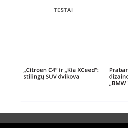
TESTAI
„Citroën C4“ ir „Kia XCeed“:
Praban
stilingų SUV dvikova
dizain
„BMW 