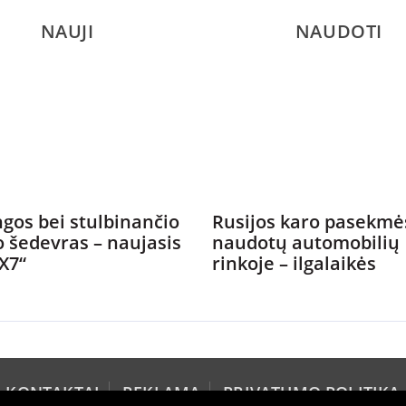
NAUJI
NAUDOTI
gos bei stulbinančio
Rusijos karo pasekmė
o šedevras – naujasis
naudotų automobilių
X7“
rinkoje – ilgalaikės
KONTAKTAI
REKLAMA
PRIVATUMO POLITIKA