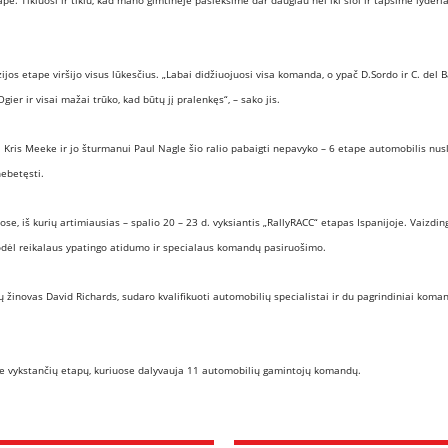
e. Tikiuosi ir tikiu, kad mano gimtinėje pasieksime dar daugiau nei iki šiol ir tapsime lyderiai
 etape viršijo visus lūkesčius. „Labai didžiuojuosi visa komanda, o ypač D.Sordo ir C. del B
gier ir visai mažai trūko, kad būtų jį pralenkęs“, – sako jis.
ris Meeke ir jo šturmanui Paul Nagle šio ralio pabaigti nepavyko – 6 etape automobilis nus
nebetęsti.
e, iš kurių artimiausias – spalio 20 – 23 d. vyksiantis „RallyRACC“ etapas Ispanijoje. Vaizdin
, todėl reikalaus ypatingo atidumo ir specialaus komandų pasiruošimo.
 žinovas David Richards, sudaro kvalifikuoti automobilių specialistai ir du pagrindiniai koma
se vykstančių etapų, kuriuose dalyvauja 11 automobilių gamintojų komandų.