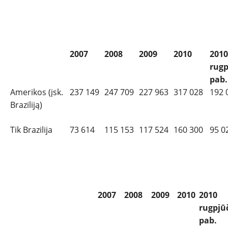
„
RENAULT“ pardavimai (keleiviniai ir lengvieji komerciniai aut.)
2007
2008
2009
2010
2010
rug
p
pab.
Amerikos (įsk.
237 149
247 709
227 963
317 028
192 
Braziliją)
Tik Brazilija
73 614
115 153
117 524
160 300
95 0
brazilijos rinka (visi prekės ženklai)
2007
2008
2009
2010
2010
rug
pjū
pab.