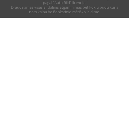
pagal "Auto Bild" licenciją.
Draudžiamas visas ar dalinis atgaminimas bet kokiu būdu kuria
nors kalba be išankstinio raštiško leidimo.