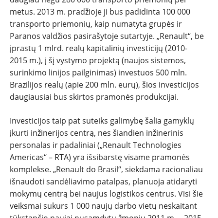
metus. 2013 m. pradžioje ji bus padidinta 100 000
transporto priemonių, kaip numatyta grupės ir
Paranos valdžios pasirašytoje sutartyje. „Renault“, be
įprastų 1 mlrd. realų kapitalinių investicijų (2010-
2015 m.), į šį vystymo projektą (naujos sistemos,
surinkimo linijos pailginimas) investuos 500 mln.
Brazilijos realų (apie 200 mln. eurų), šios investicijos
daugiausiai bus skirtos pramonės produkcijai.
Investicijos taip pat suteiks galimybę šalia gamyklų
įkurti inžinerijos centrą, nes šiandien inžinerinis
personalas ir padaliniai („Renault Technologies
Americas“ – RTA) yra išsibarstę visame pramonės
komplekse. „Renault do Brasil“, siekdama racionaliau
išnaudoti sandėliavimo patalpas, planuoja atidaryti
mokymų centrą bei naujus logistikos centrus. Visi šie
veiksmai sukurs 1 000 naujų darbo vietų neskaitant
tūkstančio naujai nusamdytų žmonių 2011 m. – 2015