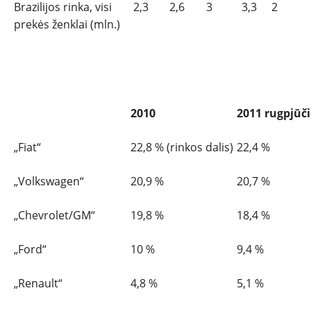
Brazilijos rinka, visi
2,3
2,6
3
3,3
2
prekės ženklai (mln.)
Gamintojų pasiskirstymas brazilijoje
2010
2011 rugpjūči
„Fiat“
22,8 % (rinkos dalis)
22,4 %
„Volkswagen“
20,9 %
20,7 %
„Chevrolet/GM“
19,8 %
18,4 %
„Ford“
10 %
9,4 %
„Renault“
4,8 %
5,1 %