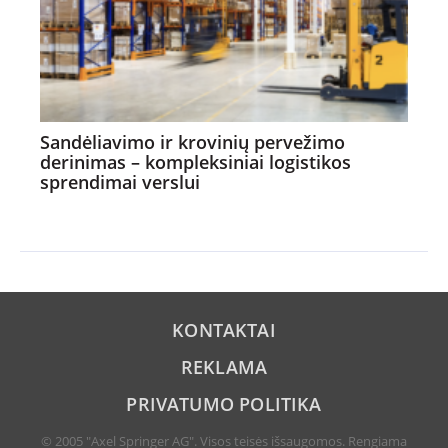
Sandėliavimo ir krovinių pervežimo
derinimas – kompleksiniai logistikos
sprendimai verslui
KONTAKTAI
REKLAMA
PRIVATUMO POLITIKA
© 2005 "Axel Springer AG". Visos teisės išsaugomos. Rengiama