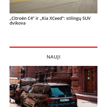
„Citroën C4“ ir „Kia XCeed“: stilingų SUV
dvikova
NAUJI