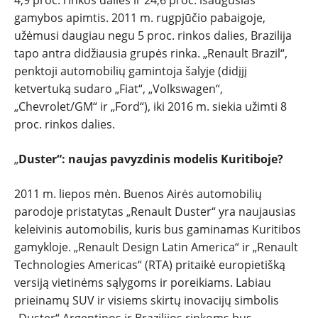
gamybos apimtis. 2011 m. rugpjūčio pabaigoje,
užėmusi daugiau negu 5 proc. rinkos dalies, Brazilija
tapo antra didžiausia grupės rinka. „Renault Brazil“,
penktoji automobilių gamintoja šalyje (didįjį
ketvertuką sudaro „Fiat“, „Volkswagen“,
„Chevrolet/GM“ ir „Ford“), iki 2016 m. siekia užimti 8
proc. rinkos dalies.
„
Duster“:
naujas pavyzdinis modelis Kuritiboje?
2011 m. liepos mėn. Buenos Airės automobilių
parodoje pristatytas „Renault Duster“ yra naujausias
keleivinis automobilis, kuris bus gaminamas Kuritibos
gamykloje. „Renault Design Latin America“ ir „Renault
Technologies Americas“ (RTA) pritaikė europietišką
versiją vietinėms sąlygoms ir poreikiams. Labiau
prieinamų SUV ir visiems skirtų inovacijų simbolis
„Duster“ Argentinos ir Brazilijos rinkoms bus