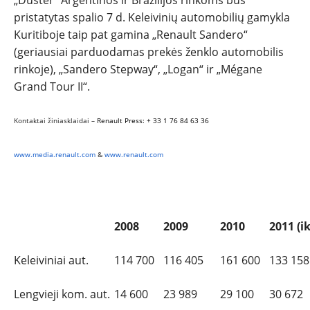
pristatytas spalio 7 d. Keleivinių automobilių gamykla
Kuritiboje taip pat gamina „Renault Sandero“
(geriausiai parduodamas prekės ženklo automobilis
rinkoje), „Sandero Stepway“, „Logan“ ir „Mégane
Grand Tour II“.
Kontaktai žiniasklaidai –
Renault Press:
+ 33 1 76 84 63 36
www.media.renault.com
&
www.renault.com
keleivinių ir lengvųjų komercinių automobilių gamybos apimtys k
2008
2009
2010
2011 (i
Keleiviniai aut.
114 700
116 405
161 600
133 158
Lengvieji kom. aut.
14 600
23 989
29 100
30 672