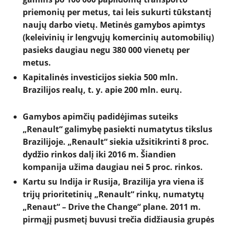
NAUJI
priemonių per metus, tai leis sukurti tūkstantį
naujų darbo vietų. Metinės gamybos apimtys
NAUDOTI
(keleivinių ir lengvųjų komercinių automobilių)
pasieks daugiau negu 380 000 vienetų per
metus.
REPORTAŽAI
Kapitalinės investicijos siekia 500 mln.
Brazilijos realų, t. y. apie 200 mln. eurų.
SPORTAS
G
amybos apimčių padidėjimas suteiks
PATARIMAI
„Renault“ galimybę pasiekti numatytus tikslus
Brazilijoje. „Renault“ siekia užsitikrinti 8 proc.
ĮVAIRENYBĖS
dydžio rinkos dalį iki 2016 m. Šiandien
kompanija užima daugiau nei 5 proc. rinkos.
Kartu su Indija ir Rusija, Brazilija yra viena iš
trijų prioritetinių „Renault“ rinkų, numatytų
„Renaut“ – Drive the Change“ plane. 2011 m.
pirmąjį pusmetį buvusi trečia didžiausia grupės