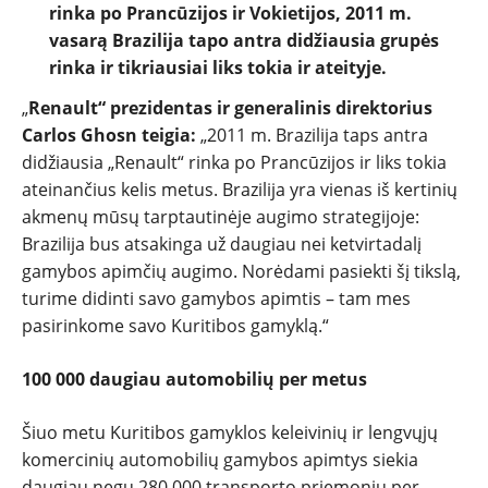
rinka po Prancūzijos ir Vokietijos, 2011 m.
vasarą Brazilija tapo antra didžiausia grupės
rinka ir tikriausiai liks tokia ir ateityje.
„
Renault“
prezidentas ir generalinis direktorius
Carlos Ghosn teigia:
„2011 m. Brazilija taps antra
didžiausia „Renault“ rinka po Prancūzijos ir liks tokia
ateinančius kelis metus. Brazilija yra vienas iš kertinių
akmenų mūsų tarptautinėje augimo strategijoje:
Brazilija bus atsakinga už daugiau nei ketvirtadalį
gamybos apimčių augimo. Norėdami pasiekti šį tikslą,
turime didinti savo gamybos apimtis – tam mes
pasirinkome savo Kuritibos gamyklą.“
100 000 daugiau automobilių per metus
Šiuo metu Kuritibos gamyklos keleivinių ir lengvųjų
komercinių automobilių gamybos apimtys siekia
daugiau negu 280 000 transporto priemonių per