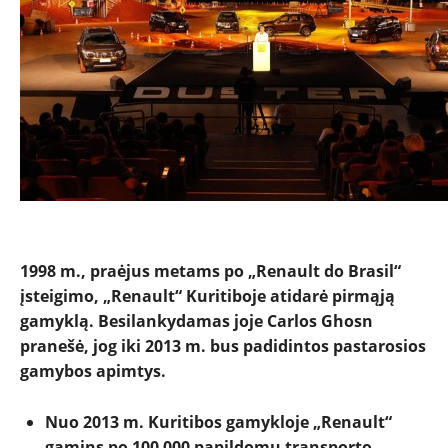
1998 m., praėjus metams po „Renault do Brasil“
įsteigimo, „Renault“
Kuritiboje atidarė pirmąją
gamyklą. Besilankydamas joje Carlos Ghosn
pranešė, jog iki 2013 m. bus padidintos pastarosios
NAUJIENOS
gamybos apimtys.
TESTAI
Nuo 2013 m. Kuritibos gamykloje „Renault“
gamins po 100 000 papildomų transporto