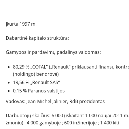
„
RENAULT DO BRASIL automoveis“
Įkurta 1997 m.
Dabartinė kapitalo struktūra:
Gamybos ir pardavimų padalinys valdomas:
80,29 % „COFAL“ („Renault“ priklausanti finansų kontro
(holdingo) bendrovė)
19,56 % „Renault SAS“
0,15 % Paranos valstijos
Vadovas: Jean-Michel Jalinier, RdB prezidentas
Darbuotojų skaičius: 6 000 (įskaitant 1 000 naujai 2011 
žmonių) : 4 000 gamyboje ; 600 inžinerijoje ; 1 400 kiti