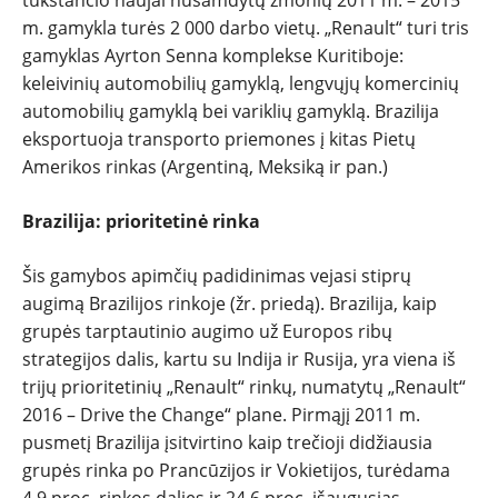
m. gamykla turės 2 000 darbo vietų. „Renault“ turi tris
gamyklas Ayrton Senna komplekse Kuritiboje:
keleivinių automobilių gamyklą, lengvųjų komercinių
automobilių gamyklą bei variklių gamyklą. Brazilija
eksportuoja transporto priemones į kitas Pietų
Amerikos rinkas (Argentiną, Meksiką ir pan.)
Brazilija: prioritetinė rinka
Šis gamybos apimčių padidinimas vejasi stiprų
augimą Brazilijos rinkoje (žr. priedą). Brazilija, kaip
grupės tarptautinio augimo už Europos ribų
strategijos dalis, kartu su Indija ir Rusija, yra viena iš
trijų prioritetinių „Renault“ rinkų, numatytų „Renault“
2016 – Drive the Change“ plane. Pirmąjį 2011 m.
pusmetį Brazilija įsitvirtino kaip trečioji didžiausia
grupės rinka po Prancūzijos ir Vokietijos, turėdama
4,9 proc. rinkos dalies ir 24,6 proc. išaugusias