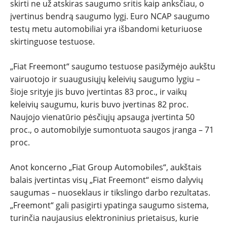
PATARIMAI
skirti ne už atskiras saugumo sritis kaip anksčiau, o
įvertinus bendrą saugumo lygį. Euro NCAP saugumo
ĮVAIRENYBĖS
testų metu automobiliai yra išbandomi keturiuose
skirtinguose testuose.
„Fiat Freemont“ saugumo testuose pasižymėjo aukštu
vairuotojo ir suaugusiųjų keleivių saugumo lygiu –
šioje srityje jis buvo įvertintas 83 proc., ir vaikų
keleivių saugumu, kuris buvo įvertinas 82 proc.
Naujojo vienatūrio pėsčiųjų apsauga įvertinta 50
proc., o automobilyje sumontuota saugos įranga – 71
proc.
Anot koncerno „Fiat Group Automobiles“, aukštais
balais įvertintas visų „Fiat Freemont“ eismo dalyvių
saugumas – nuoseklaus ir tikslingo darbo rezultatas.
„Freemont“ gali pasigirti ypatinga saugumo sistema,
turinčia naujausius elektroninius prietaisus, kurie