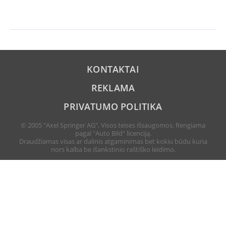
KONTAKTAI
REKLAMA
PRIVATUMO POLITIKA
© 2005 "Axel Springer AG". Visos teisės išsaugomos. Rengiama
pagal "Auto Bild" licenciją.
Draudžiamas visas ar dalinis atgaminimas bet kokiu būdu kuria
nors kalba be išankstinio raštiško leidimo.