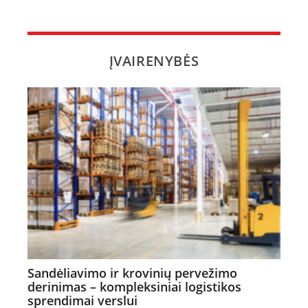
ĮVAIRENYBĖS
Sandėliavimo ir krovinių pervežimo
derinimas – kompleksiniai logistikos
sprendimai verslui