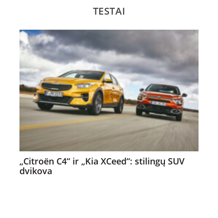
TESTAI
„Citroën C4“ ir „Kia XCeed“: stilingų SUV
dvikova