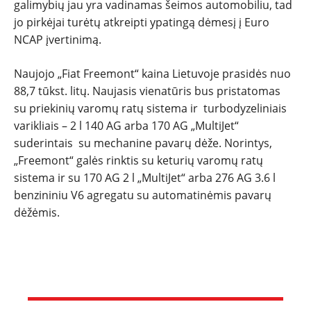
galimybių jau yra vadinamas šeimos automobiliu, tad
jo pirkėjai turėtų atkreipti ypatingą dėmesį į Euro
NCAP įvertinimą.
Naujojo „Fiat Freemont“ kaina Lietuvoje prasidės nuo
88,7 tūkst. litų. Naujasis vienatūris bus pristatomas
su priekinių varomų ratų sistema ir turbodyzeliniais
varikliais – 2 l 140 AG arba 170 AG „MultiJet“
suderintais su mechanine pavarų dėže. Norintys,
„Freemont“ galės rinktis su keturių varomų ratų
sistema ir su 170 AG 2 l „MultiJet“ arba 276 AG 3.6 l
benzininiu V6 agregatu su automatinėmis pavarų
dėžėmis.