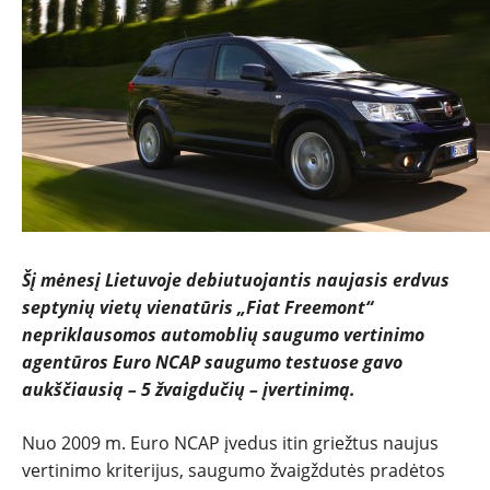
NAUJIENOS
TESTAI
NAUJI
Šį mėnesį Lietuvoje debiutuojantis naujasis erdvus
NAUDOTI
septynių vietų vienatūris „Fiat Freemont“
nepriklausomos automoblių saugumo vertinimo
REPORTAŽAI
agentūros Euro NCAP saugumo testuose gavo
aukščiausią – 5 žvaigdučių – įvertinimą.
SPORTAS
Nuo 2009 m. Euro NCAP įvedus itin griežtus naujus
vertinimo kriterijus, saugumo žvaigždutės pradėtos