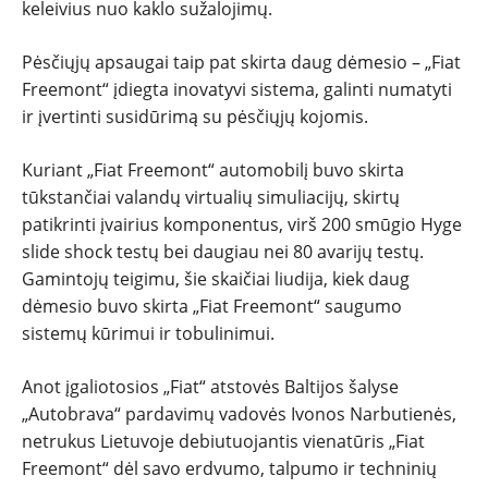
keleivius nuo kaklo sužalojimų.
Pėsčiųjų apsaugai taip pat skirta daug dėmesio – „Fiat
Freemont“ įdiegta inovatyvi sistema, galinti numatyti
ir įvertinti susidūrimą su pėsčiųjų kojomis.
Kuriant „Fiat Freemont“ automobilį buvo skirta
tūkstančiai valandų virtualių simuliacijų, skirtų
patikrinti įvairius komponentus, virš 200 smūgio Hyge
slide shock testų bei daugiau nei 80 avarijų testų.
Gamintojų teigimu, šie skaičiai liudija, kiek daug
dėmesio buvo skirta „Fiat Freemont“ saugumo
sistemų kūrimui ir tobulinimui.
Anot įgaliotosios „Fiat“ atstovės Baltijos šalyse
„Autobrava“ pardavimų vadovės Ivonos Narbutienės,
netrukus Lietuvoje debiutuojantis vienatūris „Fiat
Freemont“ dėl savo erdvumo, talpumo ir techninių