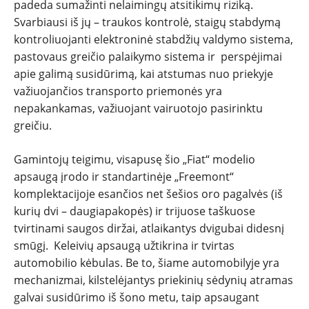
padeda sumažinti nelaimingų atsitikimų riziką.
Svarbiausi iš jų – traukos kontrolė, staigų stabdymą
kontroliuojanti elektroninė stabdžių valdymo sistema,
pastovaus greičio palaikymo sistema ir perspėjimai
apie galimą susidūrimą, kai atstumas nuo priekyje
važiuojančios transporto priemonės yra
nepakankamas, važiuojant vairuotojo pasirinktu
greičiu.
Gamintojų teigimu, visapusę šio „Fiat“ modelio
apsaugą įrodo ir standartinėje „Freemont“
komplektacijoje esančios net šešios oro pagalvės (iš
kurių dvi – daugiapakopės) ir trijuose taškuose
tvirtinami saugos diržai, atlaikantys dvigubai didesnį
smūgį. Keleivių apsaugą užtikrina ir tvirtas
automobilio kėbulas. Be to, šiame automobilyje yra
mechanizmai, kilstelėjantys priekinių sėdynių atramas
galvai susidūrimo iš šono metu, taip apsaugant