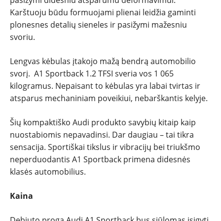
pasižymi didesniu atsparumu deformavimui.
Karštuoju būdu formuojami plienai leidžia gaminti
plonesnes detalių sieneles ir pasižymi mažesniu
svoriu.
Lengvas kėbulas įtakojo mažą bendrą automobilio
svorį. A1 Sportback 1.2 TFSI sveria vos 1 065
kilogramus. Nepaisant to kėbulas yra labai tvirtas ir
atsparus mechaniniam poveikiui, nebarškantis kelyje.
Šių kompaktiško Audi produkto savybių kitaip kaip
nuostabiomis nepavadinsi. Dar daugiau – tai tikra
sensacija. Sportiškai tikslus ir vibracijų bei triukšmo
neperduodantis A1 Sportback primena didesnės
klasės automobilius.
Kaina
Debiuto proga
Audi A1 Sportback bus siūlomas įsigyti