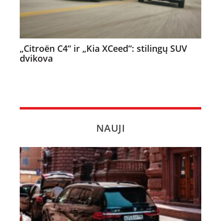
„Citroën C4“ ir „Kia XCeed“: stilingų SUV
dvikova
NAUJI