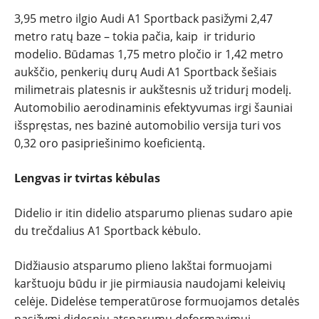
3,95 metro ilgio Audi A1 Sportback pasižymi 2,47
metro ratų baze – tokia pačia, kaip ir tridurio
modelio. Būdamas 1,75 metro pločio ir 1,42 metro
aukščio, penkerių durų Audi A1 Sportback šešiais
milimetrais platesnis ir aukštesnis už tridurį modelį.
Automobilio aerodinaminis efektyvumas irgi šauniai
išspręstas, nes bazinė automobilio versija turi vos
0,32 oro pasipriešinimo koeficientą.
Lengvas ir tvirtas kėbulas
Didelio ir itin didelio atsparumo plienas sudaro apie
du trečdalius A1 Sportback kėbulo.
Didžiausio atsparumo plieno lakštai formuojami
karštuoju būdu ir jie pirmiausia naudojami keleivių
celėje. Didelėse temperatūrose formuojamos detalės