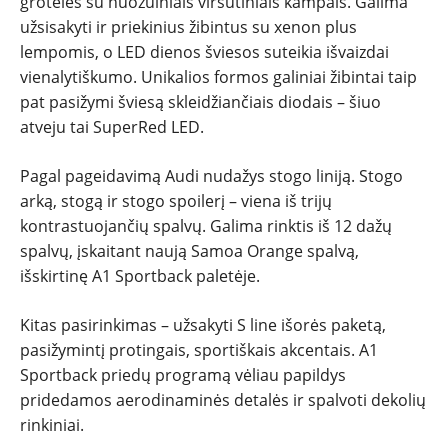
grotelės su nuožulniais viršutiniais kampais. Galima
užsisakyti ir priekinius žibintus su xenon plus
lempomis, o LED dienos šviesos suteikia išvaizdai
vienalytiškumo. Unikalios formos galiniai žibintai taip
pat pasižymi šviesą skleidžiančiais diodais – šiuo
atveju tai SuperRed LED.
Pagal pageidavimą Audi nudažys stogo liniją. Stogo
arką, stogą ir stogo spoilerį – viena iš trijų
kontrastuojančių spalvų. Galima rinktis iš 12 dažų
spalvų, įskaitant naują Samoa Orange spalvą,
išskirtinę A1 Sportback paletėje.
Kitas pasirinkimas – užsakyti S line išorės paketą,
pasižymintį protingais, sportiškais akcentais. A1
Sportback priedų programą vėliau papildys
pridedamos aerodinaminės detalės ir spalvoti dekolių
rinkiniai.