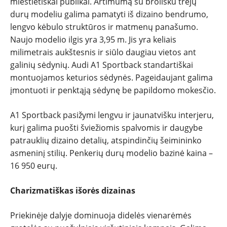
miestietiškai publikai. Artimumą su brolišku trejų
durų modeliu galima pamatyti iš dizaino bendrumo,
lengvo kėbulo struktūros ir matmenų panašumo.
Naujo modelio ilgis yra 3,95 m. Jis yra keliais
milimetrais aukštesnis ir siūlo daugiau vietos ant
galinių sėdynių. Audi A1 Sportback standartiškai
montuojamos keturios sėdynės. Pageidaujant galima
įmontuoti ir penktąją sėdynę be papildomo mokesčio.
A1 Sportback pasižymi lengvu ir jaunatvišku interjeru,
kurį galima puošti šviežiomis spalvomis ir daugybe
patrauklių dizaino detalių, atspindinčių šeimininko
asmeninį stilių. Penkerių durų modelio bazinė kaina –
16 950 eurų.
Charizmatiškas išorės dizainas
Priekinėje dalyje dominuoja didelės vienarėmės