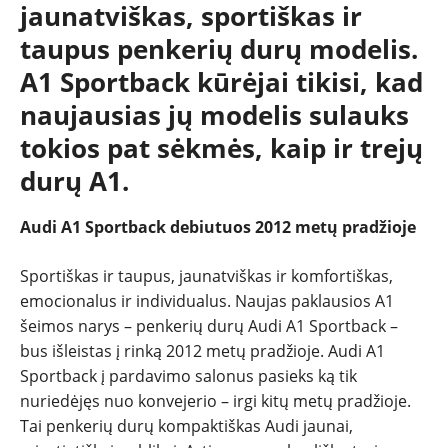
SPORTAS
jaunatviškas, sportiškas ir
taupus penkerių durų modelis.
PATARIMAI
A1 Sportback kūrėjai tikisi, kad
naujausias jų modelis sulauks
ĮVAIRENYBĖS
tokios pat sėkmės, kaip ir trejų
durų A1.
Audi A1 Sportback debiutuos 2012 metų pradžioje
Sportiškas ir taupus, jaunatviškas ir komfortiškas,
emocionalus ir individualus. Naujas paklausios A1
šeimos narys – penkerių durų Audi A1 Sportback –
bus išleistas į rinką 2012 metų pradžioje. Audi A1
Sportback į pardavimo salonus pasieks ką tik
nuriedėjęs nuo konvejerio – irgi kitų metų pradžioje.
Tai penkerių durų kompaktiškas Audi jaunai,