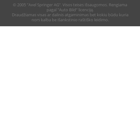
© 2005 "Axel Springer AG". Visos teisės išsaugomos. Rengiama
pagal "Auto Bild" licenciją.
Draudžiamas visas ar dalinis atgaminimas bet kokiu būdu kuria
nors kalba be išankstinio raštiško leidimo.