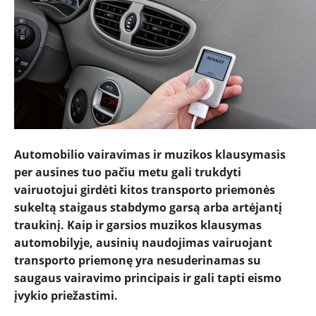
NAUJIENOS
TESTAI
NAUJI
NAUDOTI
Automobilio vairavimas ir muzikos klausymasis
per ausines tuo pačiu metu gali trukdyti
REPORTAŽAI
vairuotojui girdėti kitos transporto priemonės
sukeltą staigaus stabdymo garsą arba artėjantį
traukinį. Kaip ir gars
ios muzikos klausymas
SPORTAS
automobilyje, ausinių naudojimas vairuojant
transporto priemonę yra
nesuderinamas su
PATARIMAI
saugaus vairavimo principais ir gali tapti eismo
įvykio priežastimi.
ĮVAIRENYBĖS