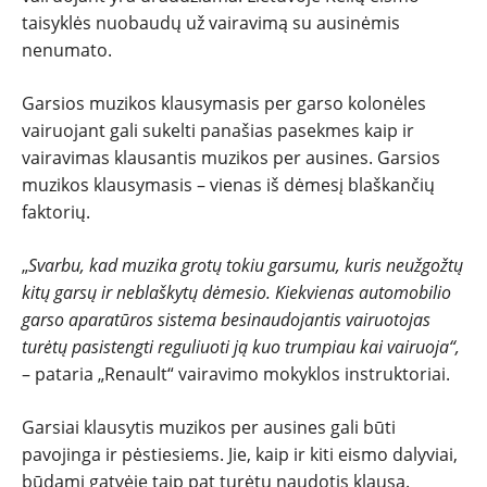
taisyklės nuobaudų už vairavimą su ausinėmis
nenumato.
Garsios muzikos klausymasis per garso kolonėles
vairuojant gali sukelti panašias pasekmes kaip ir
vairavimas klausantis muzikos per ausines. Garsios
muzikos klausymasis – vienas iš dėmesį blaškančių
faktorių.
„
Svarbu, kad muzika grotų tokiu garsumu, kuris neužgožtų
kitų garsų ir neblaškytų dėmesio. Kiekvienas automobilio
garso aparatūros sistema besinaudojantis vairuotojas
turėtų pasistengti reguliuoti ją kuo trumpiau kai vairuoja“,
– pataria „Renault“ vairavimo mokyklos instruktoriai.
Garsiai klausytis muzikos per ausines gali būti
pavojinga ir pėstiesiems. Jie, kaip ir kiti eismo dalyviai,
būdami gatvėje taip pat turėtų naudotis klausa.