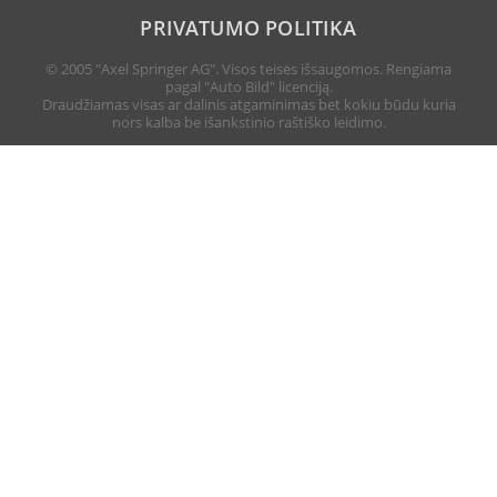
PRIVATUMO POLITIKA
© 2005 "Axel Springer AG". Visos teisės išsaugomos. Rengiama
pagal "Auto Bild" licenciją.
Draudžiamas visas ar dalinis atgaminimas bet kokiu būdu kuria
nors kalba be išankstinio raštiško leidimo.