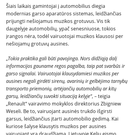
Šiais laikais gamintojai į automobilius diegia
modernias garso aparatūros sistemas, leidžiančias
prijungti nešiojamus muzikos grotuvus. Vis tik
daugelyje automobilių, ypač senesniuose, tokios
įrangos nėra, todėl vairuotojai muzikos klausosi per
nešiojamų grotuvų ausines.
„
Tokia praktika gali būti pavojinga. Nors didžiąją dalį
inf
ormacijos gauname regos pagalba, taip pat svarbūs ir
garso signalai. Vairuotojai klausydamiesi muzikos per
ausines negali girdėti sirenų, avarinių ir gelbėjimo tarnybų
transporto priemonių, artėjančių automobilių ar kitų
garsų, leidžiančių suvokti situaciją kelyje“
, – teigia
„Renault“ vairavimo mokyklos direktorius Zbigniew
Weseli. Be to, vairuojant ausinės trukdo išgirsti
garsus, leidžiančius įtarti automobilio gedimą. Kai
kuriose šalyse klausytis muzikos per ausines
vairuojant yra draudžiama.
Lietuvoje Kelių eismo