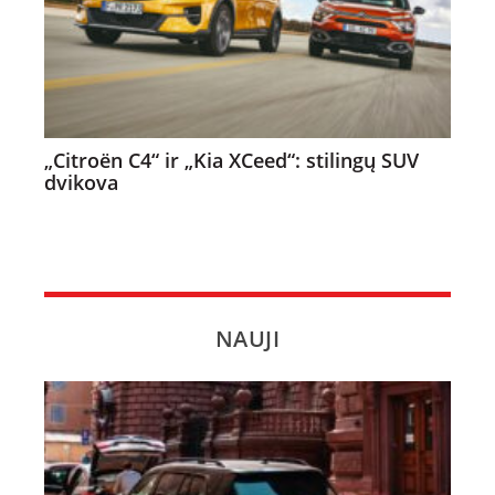
„Citroën C4“ ir „Kia XCeed“: stilingų SUV
dvikova
NAUJI