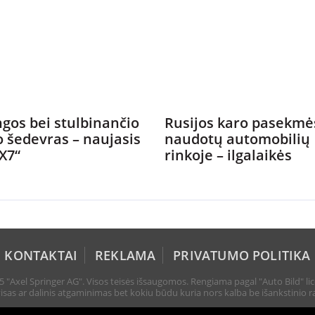
gos bei stulbinančio
Rusijos karo pasekmė
o šedevras – naujasis
naudotų automobilių
X7“
rinkoje – ilgalaikės
KONTAKTAI
REKLAMA
PRIVATUMO POLITIKA
 "Axel Springer AG". Visos teisės išsaugomos. Rengiama pagal "Auto Bild" lic
sas ar dalinis atgaminimas bet kokiu būdu kuria nors kalba be išankstinio ra