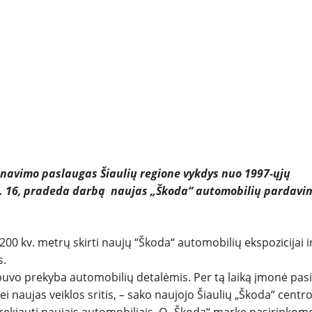
REPORTAŽAI
SPORTAS
PATARIMAI
ĮVAIRENYBĖS
rnavimo paslaugas Šiaulių regione vykdys nuo 1997-ųjų
ų g. 16, pradeda darbą naujas „Škoda“ automobilių pardavim
 200 kv. metrų skirti naujų “Škoda“ automobilių ekspozicijai i
s.
uvo prekyba automobilių detalėmis. Per tą laiką įmonė pas
i naujas veiklos sritis, – sako naujojo Šiaulių „Škoda“ centr