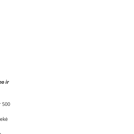
o ir
r 500
iekė
o