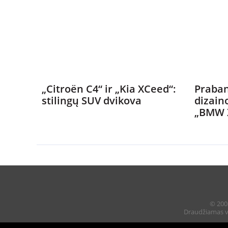
„Citroën C4“ ir „Kia XCeed“:
Praban
stilingų SUV dvikova
dizain
„BMW 
© 2005
Draudžiamas vi