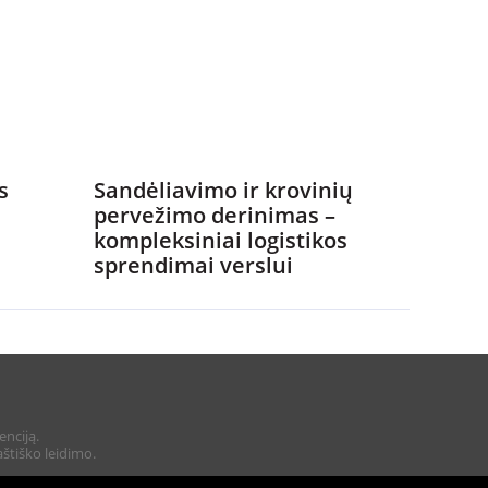
s
Sandėliavimo ir krovinių
pervežimo derinimas –
kompleksiniai logistikos
sprendimai verslui
enciją.
štiško leidimo.