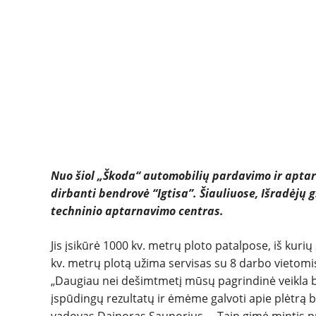
Nuo šiol „Škoda“ automobilių pardavimo ir apta
dirbanti bendrovė “Igtisa”. Šiauliuose, Išradėj
techninio aptarnavimo centras.
Jis įsikūrė 1000 kv. metrų ploto patalpose, iš kurių
kv. metrų plotą užima servisas su 8 darbo vietomi
„Daugiau nei dešimtmetį mūsų pagrindinė veikla b
įspūdingų rezultatų ir ėmėme galvoti apie plėtrą be