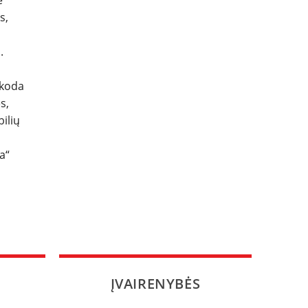
e
s,
.
Škoda
s,
ilių
a“
ĮVAIRENYBĖS