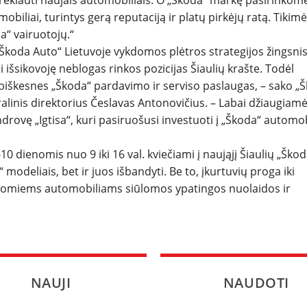
rekiauti naujais automobiliais. O „Škoda“ markę pasirinkom
mobiliai, turintys gerą reputaciją ir platų pirkėjų ratą. Tikimė
a“ vairuotojų.“
Škoda Auto“ Lietuvoje vykdomos plėtros strategijos žingsnis
išsikovoję neblogas rinkos pozicijas Šiaulių krašte. Todėl
biškesnes „Škoda“ pardavimo ir serviso paslaugas, – sako „
linis direktorius Česlavas Antonovičius. – Labai džiaugiamė
drovę „Igtisa“, kuri pasiruošusi investuoti į „Škoda“ automob
0 dienomis nuo 9 iki 16 val. kviečiami į naująjį Šiaulių „Škod
 modeliais, bet ir juos išbandyti. Be to, įkurtuvių proga iki
sakomiems automobiliams siūlomos ypatingos nuolaidos ir
NAUJI
NAUDOTI