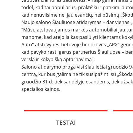
vadovas Dainoras Saunorius. – Taip gimė mintis p
todėl, kad tai populiarūs, praktiški ir patikimi auto
kad nenuvilsime nei jau esančių, nei būsimų „Škod
Naujo salono Šiauliuose atidarymas – dar vienas „
“Mūsų atstovaujamos markės automobiliai jau turi 
manome, kad atėjo laikas pasiūlyti klientams koky
Auto“ atstovybės Lietuvoje bendrovės „ARX“ genera
kad pavyko rasti gerus partnerius Šiauliuose – ben
verslą ir kokybišką aptarnavimą“.
Salono atidarymo proga visi šiauliečiai gruodžio 9-1
centrą, kur bus galima ne tik susipažinti su „Škoda“
gruodžio 31 d. tiek sandėlyje esantiems, tiek už
specialios kainos.
TESTAI