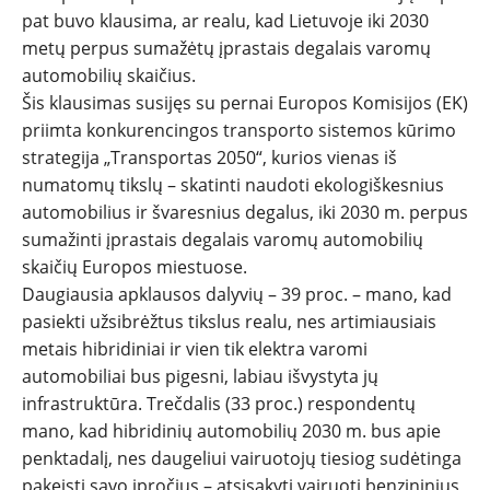
pat buvo klausima, ar realu, kad Lietuvoje iki 2030
metų perpus sumažėtų įprastais degalais varomų
automobilių skaičius.
Šis klausimas susijęs su pernai Europos Komisijos (EK)
priimta konkurencingos transporto sistemos kūrimo
strategija „Transportas 2050“, kurios vienas iš
numatomų tikslų – skatinti naudoti ekologiškesnius
automobilius ir švaresnius degalus, iki 2030 m. perpus
sumažinti įprastais degalais varomų automobilių
skaičių Europos miestuose.
Daugiausia apklausos dalyvių – 39 proc. – mano, kad
pasiekti užsibrėžtus tikslus realu, nes artimiausiais
metais hibridiniai ir vien tik elektra varomi
automobiliai bus pigesni, labiau išvystyta jų
infrastruktūra. Trečdalis (33 proc.) respondentų
mano, kad hibridinių automobilių 2030 m. bus apie
penktadalį, nes daugeliui vairuotojų tiesiog sudėtinga
pakeisti savo įpročius – atsisakyti vairuoti benzininius