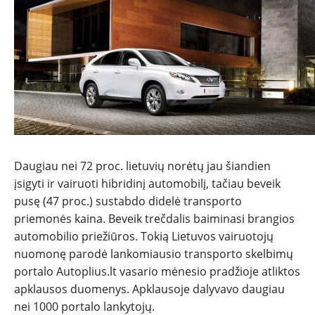
NAUJIENOS
TESTAI
Daugiau nei 72 proc. lietuvių norėtų jau šiandien
įsigyti ir vairuoti hibridinį automobilį, tačiau beveik
NAUJI
pusę (47 proc.) sustabdo didelė transporto
priemonės kaina. Beveik trečdalis baiminasi brangios
automobilio priežiūros. Tokią Lietuvos vairuotojų
NAUDOTI
nuomonę parodė lankomiausio transporto skelbimų
portalo Autoplius.lt vasario mėnesio pradžioje atliktos
REPORTAŽAI
apklausos duomenys. Apklausoje dalyvavo daugiau
nei 1000 portalo lankytojų.