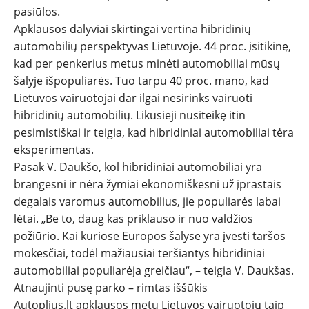
pasiūlos.
Apklausos dalyviai skirtingai vertina hibridinių
automobilių perspektyvas Lietuvoje. 44 proc. įsitikinę,
kad per penkerius metus minėti automobiliai mūsų
šalyje išpopuliarės. Tuo tarpu 40 proc. mano, kad
Lietuvos vairuotojai dar ilgai nesirinks vairuoti
hibridinių automobilių. Likusieji nusiteikę itin
pesimistiškai ir teigia, kad hibridiniai automobiliai tėra
eksperimentas.
Pasak V. Daukšo, kol hibridiniai automobiliai yra
brangesni ir nėra žymiai ekonomiškesni už įprastais
degalais varomus automobilius, jie populiarės labai
lėtai. „Be to, daug kas priklauso ir nuo valdžios
požiūrio. Kai kuriose Europos šalyse yra įvesti taršos
mokesčiai, todėl mažiausiai teršiantys hibridiniai
automobiliai populiarėja greičiau“, – teigia V. Daukšas.
Atnaujinti pusę parko – rimtas iššūkis
Autoplius.lt apklausos metu Lietuvos vairuotojų taip