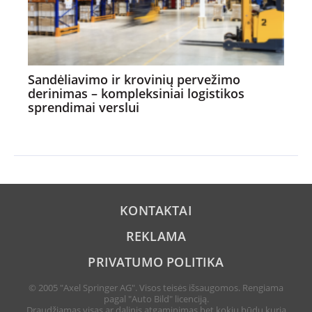
Sandėliavimo ir krovinių pervežimo
derinimas – kompleksiniai logistikos
sprendimai verslui
KONTAKTAI
REKLAMA
PRIVATUMO POLITIKA
© 2005 "Axel Springer AG". Visos teisės išsaugomos. Rengiama
pagal "Auto Bild" licenciją.
Draudžiamas visas ar dalinis atgaminimas bet kokiu būdu kuria