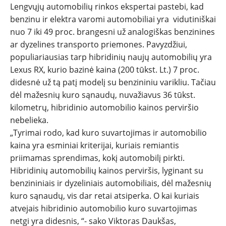
SPORTAS
Lengvųjų automobilių rinkos ekspertai pastebi, kad
benzinu ir elektra varomi automobiliai yra vidutiniškai
PATARIMAI
nuo 7 iki 49 proc. brangesni už analogiškas benzinines
ar dyzelines transporto priemones. Pavyzdžiui,
ĮVAIRENYBĖS
populiariausias tarp hibridinių naujų automobilių yra
Lexus RX, kurio bazinė kaina (200 tūkst. Lt.) 7 proc.
didesnė už tą patį modelį su benzininiu varikliu. Tačiau
dėl mažesnių kuro sąnaudų, nuvažiavus 36 tūkst.
kilometrų, hibridinio automobilio kainos perviršio
nebelieka.
„Tyrimai rodo, kad kuro suvartojimas ir automobilio
kaina yra esminiai kriterijai, kuriais remiantis
priimamas sprendimas, kokį automobilį pirkti.
Hibridinių automobilių kainos perviršis, lyginant su
benzininiais ir dyzeliniais automobiliais, dėl mažesnių
kuro sąnaudų, vis dar retai atsiperka. O kai kuriais
atvejais hibridinio automobilio kuro suvartojimas
netgi yra didesnis, “- sako Viktoras Daukšas,