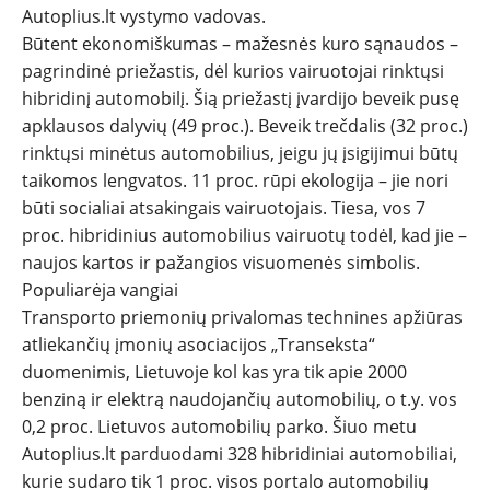
Autoplius.lt vystymo vadovas.
Būtent ekonomiškumas – mažesnės kuro sąnaudos –
pagrindinė priežastis, dėl kurios vairuotojai rinktųsi
hibridinį automobilį. Šią priežastį įvardijo beveik pusę
apklausos dalyvių (49 proc.). Beveik trečdalis (32 proc.)
rinktųsi minėtus automobilius, jeigu jų įsigijimui būtų
taikomos lengvatos. 11 proc. rūpi ekologija – jie nori
būti socialiai atsakingais vairuotojais. Tiesa, vos 7
proc. hibridinius automobilius vairuotų todėl, kad jie –
naujos kartos ir pažangios visuomenės simbolis.
Populiarėja vangiai
Transporto priemonių privalomas technines apžiūras
atliekančių įmonių asociacijos „Transeksta“
duomenimis, Lietuvoje kol kas yra tik apie 2000
benziną ir elektrą naudojančių automobilių, o t.y. vos
0,2 proc. Lietuvos automobilių parko. Šiuo metu
Autoplius.lt parduodami 328 hibridiniai automobiliai,
kurie sudaro tik 1 proc. visos portalo automobilių