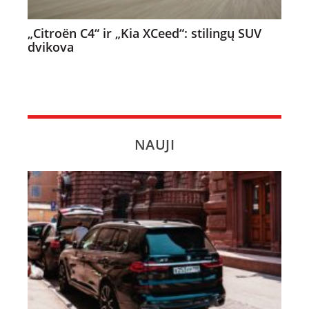
„Citroën C4“ ir „Kia XCeed“: stilingų SUV
dvikova
NAUJI