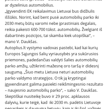
ar dyzelinius automobilius.
„Įgyvendinti EK reikalavimus Lietuvai bus didžiulis
iššūkis. Norint, kad bent pusė automobilių parko iki
2030 metų būtų varomi nebe įprastiniais degalais,
reikia pakeisti 600-700 tūkst. automobilių. Žvelgiant iš
dabartinės pozicijos, tai skamba kiek utopiškai“, –
mano V. Daukšas.
Autoplius.lt vystymo vadovas pastebi, kad kai kurių
Europos Sąjungos šalių vyriausybės yra sukūrusios
priemones, padedančias valdyti šalies automobilių
parko amžių, užtikrinti mažesnę oro taršą ir didesnį
saugumą. „Šiuo metu Lietuva neturi automobilių
parko valdymo strategijos. O tik ją kryptingai
įgyvendinant galima pasiekti reikšmingesnio rezultato
– naujesnio automobilių parko“, – sako V. Daukšas.
Skeptiškai nusiteikę buvo ir 29 proc. apklausos
dalyvių, kurie teigė, kad iki 2030 m. padėtis Lietuvoje
nepasikeis ir dauguma lietuvių, kaip ir iki šiol, važinės