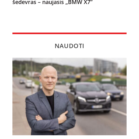
šedevras – naujasis „BMW X7“
NAUDOTI