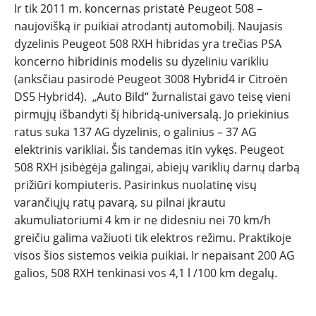
Ir tik 2011 m. koncernas pristatė Peugeot 508 –
naujovišką ir puikiai atrodantį automobilį. Naujasis
dyzelinis Peugeot 508 RXH hibridas yra trečias PSA
koncerno hibridinis modelis su dyzeliniu varikliu
(anksčiau pasirodė Peugeot 3008 Hybrid4 ir Citroën
DS5 Hybrid4). „Auto Bild“ žurnalistai gavo teisę vieni
pirmųjų išbandyti šį hibridą-universalą. Jo priekinius
ratus suka 137 AG dyzelinis, o galinius – 37 AG
elektrinis varikliai. Šis tandemas itin vykęs. Peugeot
508 RXH įsibėgėja galingai, abiejų variklių darnų darbą
prižiūri kompiuteris. Pasirinkus nuolatinę visų
varančiųjų ratų pavarą, su pilnai įkrautu
akumuliatoriumi 4 km ir ne didesniu nei 70 km/h
greičiu galima važiuoti tik elektros režimu. Praktikoje
visos šios sistemos veikia puikiai. Ir nepaisant 200 AG
galios, 508 RXH tenkinasi vos 4,1 l /100 km degalų.