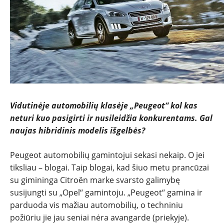
TESTAI
NAUJI
NAUDOTI
REPORTAŽAI
Vidutinėje automobilių klasėje „Peugeot“ kol kas
neturi kuo pasigirti ir nusileidžia konkurentams. Gal
SPORTAS
naujas hibridinis modelis išgelbės?
Peugeot automobilių gamintojui sekasi nekaip. O jei
PATARIMAI
tiksliau – blogai. Taip blogai, kad šiuo metu prancūzai
su gimininga Citroën marke svarsto galimybę
ĮVAIRENYBĖS
susijungti su „Opel“ gamintoju. „Peugeot“ gamina ir
parduoda vis mažiau automobilių, o techniniu
požiūriu jie jau seniai nėra avangarde (priekyje).