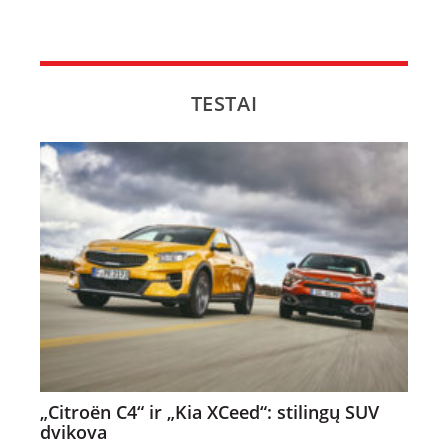
TESTAI
„Citroën C4“ ir „Kia XCeed“: stilingų SUV
dvikova