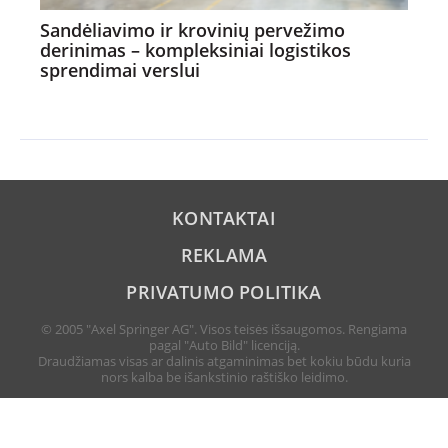
Sandėliavimo ir krovinių pervežimo
derinimas – kompleksiniai logistikos
sprendimai verslui
KONTAKTAI
REKLAMA
PRIVATUMO POLITIKA
© 2005 "Axel Springer AG". Visos teisės išsaugomos. Rengiama
pagal "Auto Bild" licenciją.
Draudžiamas visas ar dalinis atgaminimas bet kokiu būdu kuria
nors kalba be išankstinio raštiško leidimo.