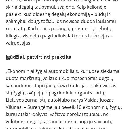
NAUJI
skiria degalų taupymui, svajone. Kaip kelionėje
pasiekti kuo didesnę degalų ekonomiją – būdų ir
NAUDOTI
galimybių daug, tačiau jos nevisad duoda laukiamų
rezultatų. Kad ir kiek pažangių priemonių bebūtų
įdiegta, vis dėlto pagrindinis faktorius ir lėmėjas –
REPORTAŽAI
vairuotojas.
SPORTAS
Įgūdžiai, patvirtinti praktika
PATARIMAI
„Ekonominiai žygiai automobiliais, kuriuose siekiama
duotą maršrutą įveikti su kuo mažesnėmis degalų
ĮVAIRENYBĖS
sąnaudomis, tapo jau gražia tradicija, – sako vienas
šių žygių įkvėpėjų ir pagrindinių organizatorių,
Lietuvos žurnalistų autoklubo narys Valdas Juozas
Vilūnas. – Surengėme jau beveik 10 ekonominių žygių,
kurių atskiri dalyviai važiavo gerokai taupiau, nei
vidutines degalų sąnaudas deklaruoja jų vairuotų
automobilių gamintojai. Ir tai buvo pasiekta ne