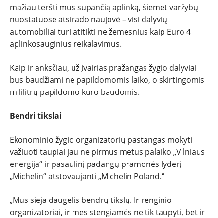
mažiau teršti mus supančią aplinką, šiemet varžybų
nuostatuose atsirado naujovė – visi dalyvių
automobiliai turi atitikti ne žemesnius kaip Euro 4
aplinkosauginius reikalavimus.
Kaip ir anksčiau, už įvairias pražangas žygio dalyviai
bus baudžiami ne papildomomis laiko, o skirtingomis
mililitrų papildomo kuro baudomis.
Bendri tikslai
Ekonominio žygio organizatorių pastangas mokyti
važiuoti taupiai jau ne pirmus metus palaiko „Vilniaus
energija“ ir pasaulinį padangų pramonės lyderį
„Michelin“ atstovaujanti „Michelin Poland.“
„Mus sieja daugelis bendrų tikslų. Ir renginio
organizatoriai, ir mes stengiamės ne tik taupyti, bet ir