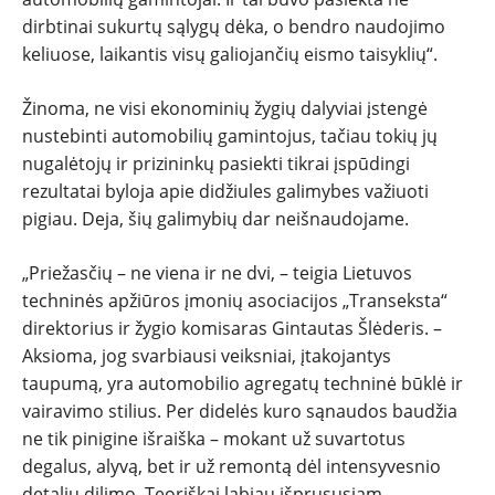
dirbtinai sukurtų sąlygų dėka, o bendro naudojimo
keliuose, laikantis visų galiojančių eismo taisyklių“.
Žinoma, ne visi ekonominių žygių dalyviai įstengė
nustebinti automobilių gamintojus, tačiau tokių jų
nugalėtojų ir prizininkų pasiekti tikrai įspūdingi
rezultatai byloja apie didžiules galimybes važiuoti
pigiau. Deja, šių galimybių dar neišnaudojame.
„Priežasčių – ne viena ir ne dvi, – teigia Lietuvos
techninės apžiūros įmonių asociacijos „Transeksta“
direktorius ir žygio komisaras Gintautas Šlėderis. –
Aksioma, jog svarbiausi veiksniai, įtakojantys
taupumą, yra automobilio agregatų techninė būklė ir
vairavimo stilius. Per didelės kuro sąnaudos baudžia
ne tik pinigine išraiška – mokant už suvartotus
degalus, alyvą, bet ir už remontą dėl intensyvesnio
detalių dilimo. Teoriškai labiau išprususiam