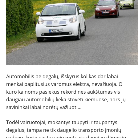
Automobilis be degalų, išskyrus kol kas dar labai
menkai paplitusius varomus elektra, nevažiuoja. O
kuro kainoms pasiekus rekordines aukštumas vis
daugiau automobilių lieka stovėti kiemuose, nors jų
savininkai labai norėtų važiuoti…
NAUJIENOS
Todėl vairuotojai, mokantys taupyti ir taupantys
TESTAI
degalus, tampa ne tik daugelio transporto įmonių
vadovų, kurie pastaruoju metu vis daugiau dėmesio