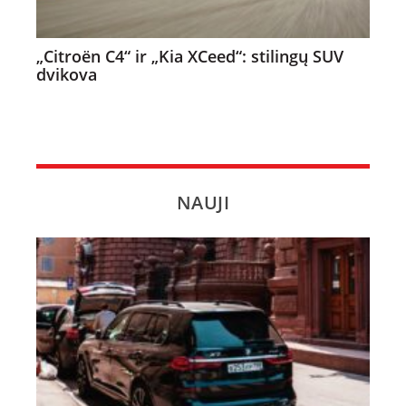
„Citroën C4“ ir „Kia XCeed“: stilingų SUV
dvikova
NAUJI