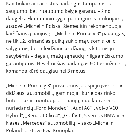
Kad tinkamai parinktos padangos tampa ne tik
saugumo, bet ir taupumo kelyje garantu – žino
daugelis. Ekonominio žygio padangomis tituluojamų
atstovė „Michelin Polska“ šiemet itin rekomenduoja
karščiausią naujovę – „Michelin Primacy 3“ padangas,
ne tik užtikrinančias puikų sukibimą visomis kelio
sąlygomis, bet ir leidžiančias džiaugtis kitomis jų
savybėmis – degalų mažų sąnaudų ir ilgaamžiškumo
garantijomis. Neveltui šias padangas 60-ties inžinierių
komanda kūrė daugiau nei 3 metus.
„Michelin Primacy 3“ privalumus jau spėjo įvertinti ir
didžiausi automobilių gamintojai, kurie pasirinko
būtent jas ir montuoja ant naujų, nuo konvejerio
nuriedančių „Ford Mondeo“, „Audi A6“, „Volvo V60
Hybrid“, „Renault Clio 4“, „Golf VII“, 5 serijos BMW ir S
klasės „Mercedes“ automobilių, – sako „Michelin
Poland“ atstovė Ewa Konopka.