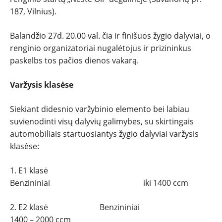
187, Vilnius).
Balandžio 27d. 20.00 val. čia ir finišuos žygio dalyviai, o
renginio organizatoriai nugalėtojus ir prizininkus
paskelbs tos pačios dienos vakarą.
Varžysis klasėse
Siekiant didesnio varžybinio elemento bei labiau
suvienodinti visų dalyvių galimybes, su skirtingais
automobiliais startuosiantys žygio dalyviai varžysis
klasėse:
1. E1 klasė
Benzininiai iki 1400 ccm
2. E2 klasė Benzininiai
1400 – 2000 ccm