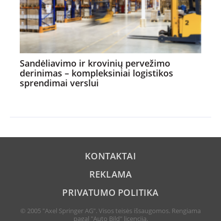
Sandėliavimo ir krovinių pervežimo
derinimas – kompleksiniai logistikos
sprendimai verslui
KONTAKTAI
REKLAMA
PRIVATUMO POLITIKA
© 2005 "Axel Springer AG". Visos teisės išsaugomos. Rengiama
pagal "Auto Bild" licenciją.