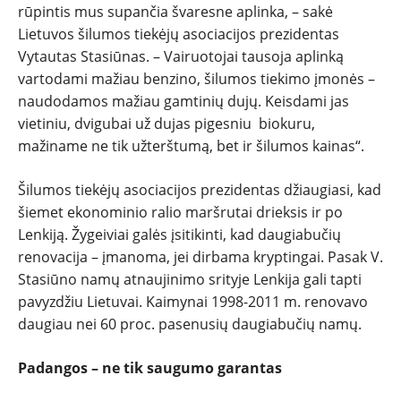
rūpintis mus supančia švaresne aplinka, – sakė
Lietuvos šilumos tiekėjų asociacijos prezidentas
Vytautas Stasiūnas. – Vairuotojai tausoja aplinką
vartodami mažiau benzino, šilumos tiekimo įmonės –
naudodamos mažiau gamtinių dujų. Keisdami jas
vietiniu, dvigubai už dujas pigesniu biokuru,
mažiname ne tik užterštumą, bet ir šilumos kainas“.
Šilumos tiekėjų asociacijos prezidentas džiaugiasi, kad
šiemet ekonominio ralio maršrutai drieksis ir po
Lenkiją. Žygeiviai galės įsitikinti, kad daugiabučių
renovacija – įmanoma, jei dirbama kryptingai. Pasak V.
Stasiūno namų atnaujinimo srityje Lenkija gali tapti
pavyzdžiu Lietuvai. Kaimynai 1998-2011 m. renovavo
daugiau nei 60 proc. pasenusių daugiabučių namų.
Padangos – ne tik saugumo garantas