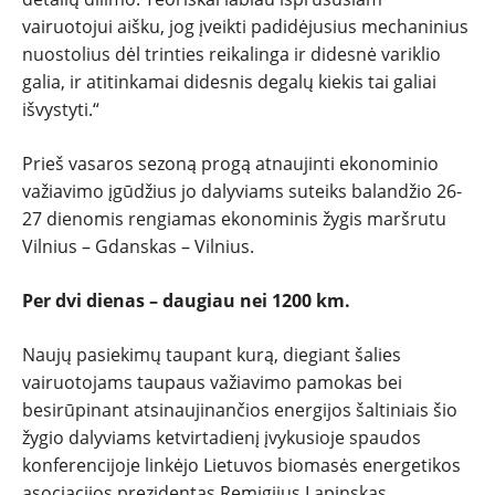
vairuotojui aišku, jog įveikti padidėjusius mechaninius
nuostolius dėl trinties reikalinga ir didesnė variklio
galia, ir atitinkamai didesnis degalų kiekis tai galiai
išvystyti.“
Prieš vasaros sezoną progą atnaujinti ekonominio
važiavimo įgūdžius jo dalyviams suteiks balandžio 26-
27 dienomis rengiamas ekonominis žygis maršrutu
Vilnius – Gdanskas – Vilnius.
Per dvi dienas – daugiau nei 1200 km.
Naujų pasiekimų taupant kurą, diegiant šalies
vairuotojams taupaus važiavimo pamokas bei
besirūpinant atsinaujinančios energijos šaltiniais šio
žygio dalyviams ketvirtadienį įvykusioje spaudos
konferencijoje linkėjo Lietuvos biomasės energetikos
asociacijos prezidentas Remigijus Lapinskas,