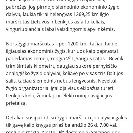
pabrėžęs, jog pirmojo šiemetinio ekonominio žygio
dalyvių laukia tikrai nelengvas 1269,25 km ilgio
maršrutas Lietuvos ir Lenkijos asfalto keliais,
vinguriuojančiais labai vaizdingomis apylinkėmis.
Nors žygio maršrutas – per 1200 km., tačiau tai ne
ilgiausias ekonominis žygis, kuriuos kaip paprastai
padedamas rėmėjų rengia VšĮ „Saugus ratas“. Beveik
trim šimtais kilometrų daugiau sukorė pernykščio
analogiško žygio dalyviai, keliavę po visas tris Baltijos
šalis, tačiau šiemetinis nebus lengvesnis. Neveltui
žygio organizatoriai įgalioja visus ekipažus turėti
Lenkijos kelių žemėlapį ir elektroninį navigacijos
prietaisą.
Detaliau susipažinti su žygio maršrutu jo dalyviai galės
tik gavę kelio knygas prieš balandžio 26 d. 7.00 val.
renginio startą „Neste Oil“ degalinėje (Savanorių pr.