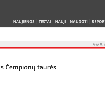
NAUJIENOS
TESTAI
NAUJI
NAUDOTI
REPOR
Geg 8, 
ieks Čempionų taurės
NAUJIENOS
TESTAI
NAUJI