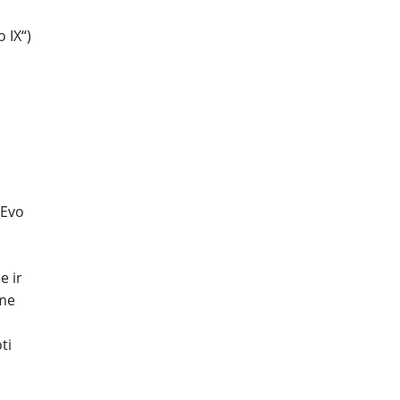
 IX“)
 Evo
e ir
ame
ti