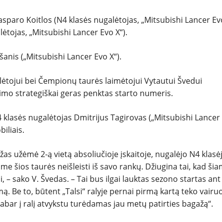
sparo Koitlos (N4 klasės nugalėtojas, „Mitsubishi Lancer Evo
lėtojas, „Mitsubishi Lancer Evo X“).
anis („Mitsubishi Lancer Evo X“).
lėtojui bei Čempionų taurės laimėtojui Vytautui Švedui
vimo strategiškai geras penktas starto numeris.
 klasės nugalėtojas Dmitrijus Tagirovas („Mitsubishi Lancer
iliais.
ažas užėmė 2-ą vietą absoliučioje įskaitoje, nugalėjo N4 klasėj
me šios taurės neišleisti iš savo rankų. Džiugina tai, kad ši
i, – sako V. Švedas. – Tai bus ilgai lauktas sezono startas ant
ą. Be to, būtent „Talsi“ ralyje pernai pirmą kartą teko vairuo
abar į ralį atvykstu turėdamas jau metų patirties bagažą“.