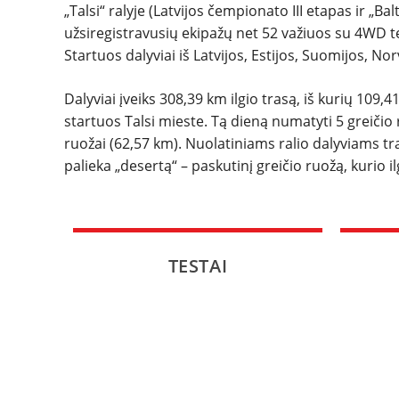
„Talsi“ ralyje (Latvijos čempionato III etapas ir „Ba
užsiregistravusių ekipažų net 52 važiuos su 4WD tec
Startuos dalyviai iš Latvijos, Estijos, Suomijos, Nor
Dalyviai įveiks 308,39 km ilgio trasą, iš kurių 109,4
startuos Talsi mieste. Tą dieną numatyti 5 greičio r
ruožai (62,57 km). Nuolatiniams ralio dalyviams t
palieka „desertą“ – paskutinį greičio ruožą, kurio i
TESTAI