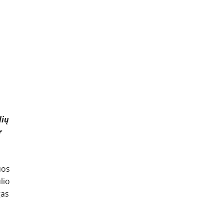
lių
r
uos
lio
gas