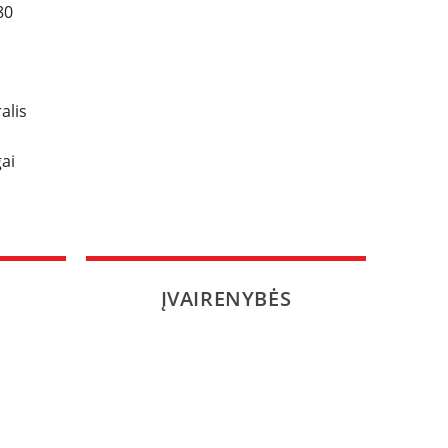
80
alis
ai
ĮVAIRENYBĖS