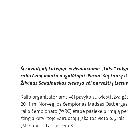
Šį savaitgalį Latvijoje įvyksiančiame „Talsi“ ral
ralio čempionatų nugalėtojai. Pernai šią taurę i
Žilvinas Sakalauskas sieks ją vėl parvežti į Lietu
Ralio organizatoriams vėl pavyko sukviesti „žvai
2011 m. Norvegijos čempionas Madsas Ostbergas, 
ralio čempionato (WRC) etape pasiekė pirmąją pe
žengia ketvirtoje vairuotojų įskaitos vietoje. „Tals
„Mitsubishi Lancer Evo X“.