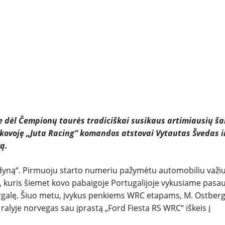
NAUDOTI
REPORTAŽAI
SPORTAS
PATARIMAI
ĮVAIRENYBĖS
yje dėl Čempionų taurės tradiciškai susikaus artimiausių ša
škovoję „Juta Racing“ komandos atstovai Vytautas Švedas i
vą.
gždyną“. Pirmuoju starto numeriu pažymėtu automobiliu važi
kuris šiemet kovo pabaigoje Portugalijoje vykusiame pasau
rgalę. Šiuo metu, įvykus penkiems WRC etapams, M. Ostber
i“ ralyje norvegas sau įprastą „Ford Fiesta RS WRC“ iškeis į