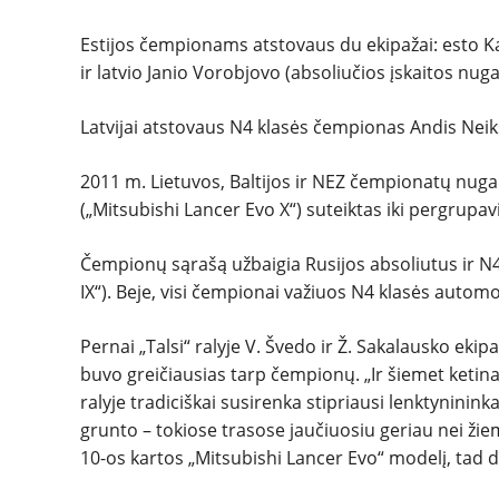
Estijos čempionams atstovaus du ekipažai: esto Ka
ir latvio Janio Vorobjovo (absoliučios įskaitos nuga
Latvijai atstovaus N4 klasės čempionas Andis Neikš
2011 m. Lietuvos, Baltijos ir NEZ čempionatų nuga
(„Mitsubishi Lancer Evo X“) suteiktas iki pergrupa
Čempionų sąrašą užbaigia Rusijos absoliutus ir N4
IX“). Beje, visi čempionai važiuos N4 klasės automob
Pernai „Talsi“ ralyje V. Švedo ir Ž. Sakalausko ekip
buvo greičiausias tarp čempionų. „Ir šiemet ketina
ralyje tradiciškai susirenka stipriausi lenktynininka
grunto – tokiose trasose jaučiuosiu geriau nei žiem
10-os kartos „Mitsubishi Lancer Evo“ modelį, tad d