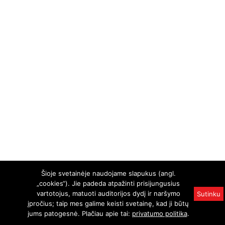
Šioje svetainėje naudojame slapukus (angl.
„cookies“). Jie padeda atpažinti prisijungusius
vartotojus, matuoti auditorijos dydį ir naršymo
Sutinku
įpročius; taip mes galime keisti svetainę, kad ji būtų
jums patogesnė. Plačiau apie tai:
privatumo politika
.