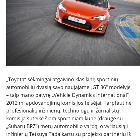
NAUJIENOS
TESTAI
NAUJI
NAUDOTI
„Toyota“ sėkmingai atgaivino klasikinę sportinių
automobilių dvasią savo naujajame „GT 86“ modelyje
REPORTAŽAI
– taip mano patyrę „Vehicle Dynamics International“
2012 m. apdovanojimų komisijos teisėjai. Tarptautinė
SPORTAS
profesionalių inžinierių, technologų ir žurnalistų
komisija suteikė šiam sportiniam kupė (drauge su
„Subaru BRZ“) metų automobilio vardą, o vyriausiąjį
PATARIMAI
inžinierių Tetsuya Tada kartu su projekto partneriu iš