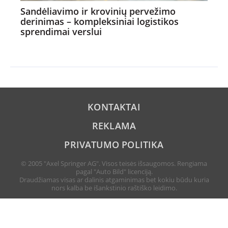
Sandėliavimo ir krovinių pervežimo
derinimas – kompleksiniai logistikos
sprendimai verslui
KONTAKTAI
REKLAMA
PRIVATUMO POLITIKA
© 2005 "Axel Springer AG". Visos teisės išsaugomos. Rengiama
pagal "Auto Bild" licenciją.
Draudžiamas visas ar dalinis atgaminimas bet kokiu būdu kuria
nors kalba be išankstinio raštiško leidimo.