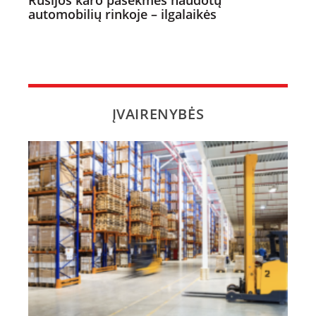
Rusijos karo pasekmės naudotų
automobilių rinkoje – ilgalaikės
ĮVAIRENYBĖS