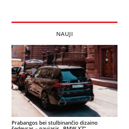
NAUJI
Prabangos bei stulbinančio dizaino
šedevras – naujasis „BMW X7“