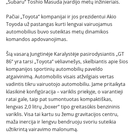
„Subaru“ Toshio Masuda įvardijo metų inžinieriais.
ĮVAIRENYBĖS
Pačiai „Toyota“ kompanijai ir jos prezidentui Akio
Toyoda už pastangas kurti lengvai vairuojamus
automobilius buvo suteiktas metų dinamikos
komandos apdovanojimas.
Šią vasarą Jungtinėje Karalystėje pasirodysiantis „GT
86“ yra tarsi „Toyota“ vėliavnešys, skelbiantis apie šios
kompanijos sportinių automobilių paveldo
atgaivinimą. Automobilis visais atžvilgiais vertas
vadintis tikru vairuotojo automobiliu. Jame pritaikyta
klasikinė konfigūracija – variklis priekyje, o varantieji
ratai gale, taip pat sumontuotas kompaktiškas,
lengvas 2,0 litrų „boxer“ tipo greitasūkis benzininis
variklis. Visa tai kartu su žemu gravitacijos centru,
maža inercija ir lengvu bendruoju svoriu suteikia
užtikrintą vairavimo malonumą.