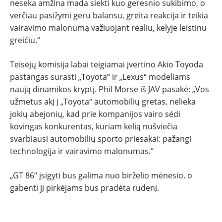
neseka amžina mada siekti kuo geresnio sukibimo, o
verčiau pasižymi geru balansu, greita reakcija ir teikia
vairavimo malonumą važiuojant realiu, kelyje leistinu
greičiu.“
Teisėjų komisija labai teigiamai įvertino Akio Toyoda
pastangas surasti „Toyota“ ir „Lexus“ modeliams
naują dinamikos kryptį. Phil Morse iš JAV pasakė: „Vos
užmetus akį į „Toyota“ automobilių gretas, nelieka
jokių abejonių, kad prie kompanijos vairo sėdi
kovingas konkurentas, kuriam kelią nušviečia
svarbiausi automobilių sporto priesakai: pažangi
technologija ir vairavimo malonumas.“
„GT 86“ įsigyti bus galima nuo birželio mėnesio, o
gabenti jį pirkėjams bus pradėta rudenį.