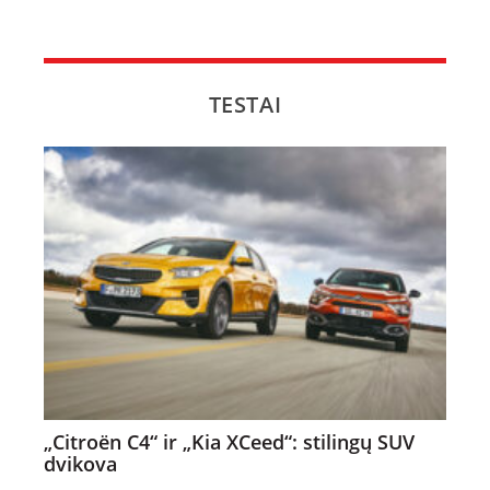
TESTAI
„Citroën C4“ ir „Kia XCeed“: stilingų SUV
dvikova