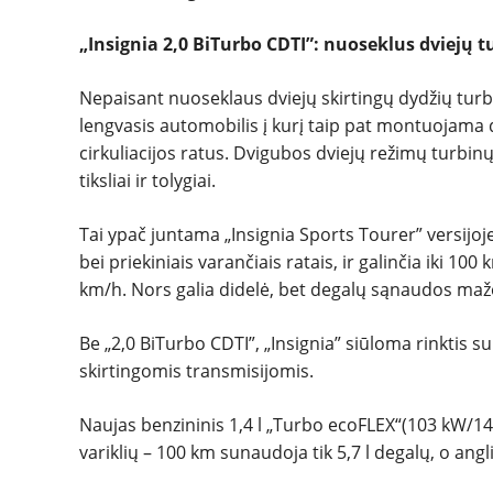
„Insignia 2,0 BiTurbo CDTI”: nuoseklus dviejų 
Nepaisant nuoseklaus dviejų skirtingų dydžių turb
lengvasis automobilis į kurį taip pat montuojama 
cirkuliacijos ratus. Dvigubos dviejų režimų turbinų
tiksliai ir tolygiai.
Tai ypač juntama „Insignia Sports Tourer” versijoj
bei priekiniais varančiais ratais, ir galinčia iki 10
km/h. Nors galia didelė, bet degalų sąnaudos mažos
Be „2,0 BiTurbo CDTI”, „Insignia” siūloma rinktis su 
skirtingomis transmisijomis.
Naujas benzininis 1,4 l „Turbo ecoFLEX“(103 kW/140
variklių – 100 km sunaudoja tik 5,7 l degalų, o angl