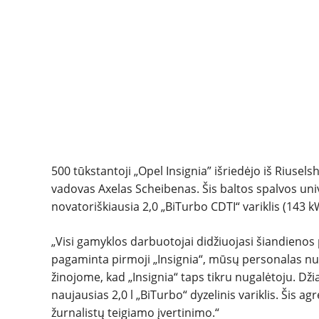
500 tūkstantoji „Opel Insignia” išriedėjo iš Riuse
vadovas Axelas Scheibenas. Šis baltos spalvos uni
novatoriškiausia 2,0 „BiTurbo CDTI“ variklis (143
„Visi gamyklos darbuotojai didžiuojasi šiandienos
pagaminta pirmoji „Insignia“, mūsų personalas nuv
žinojome, kad „Insignia“ taps tikru nugalėtoju. Dž
naujausias 2,0 l „BiTurbo“ dyzelinis variklis. Šis ag
žurnalistų teigiamo įvertinimo.“