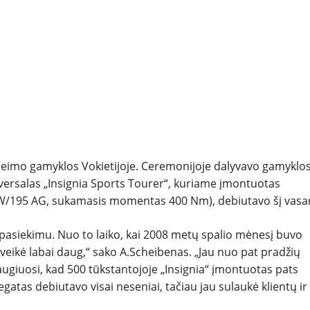
NAUDOTI
REPORTAŽAI
SPORTAS
PATARIMAI
lsheimo gamyklos Vokietijoje. Ceremonijoje dalyvavo gamyklo
versalas „Insignia Sports Tourer“, kuriame įmontuotas
ĮVAIRENYBĖS
 kW/195 AG, sukamasis momentas 400 Nm), debiutavo šį vasar
 pasiekimu. Nuo to laiko, kai 2008 metų spalio mėnesį buvo
eikė labai daug,“ sako A.Scheibenas. „Jau nuo pat pradžių
iaugiuosi, kad 500 tūkstantojoje „Insignia“ įmontuotas pats
regatas debiutavo visai neseniai, tačiau jau sulaukė klientų ir