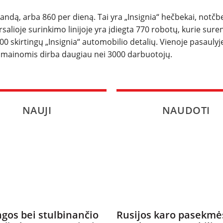
dą, arba 860 per dieną. Tai yra „Insignia“ hečbekai, notčbe
rsalioje surinkimo linijoje yra įdiegta 770 robotų, kurie sure
00 skirtingų „Insignia“ automobilio detalių. Vienoje pasaulyj
mainomis dirba daugiau nei 3000 darbuotojų.
NAUJI
NAUDOTI
gos bei stulbinančio
Rusijos karo pasekmė