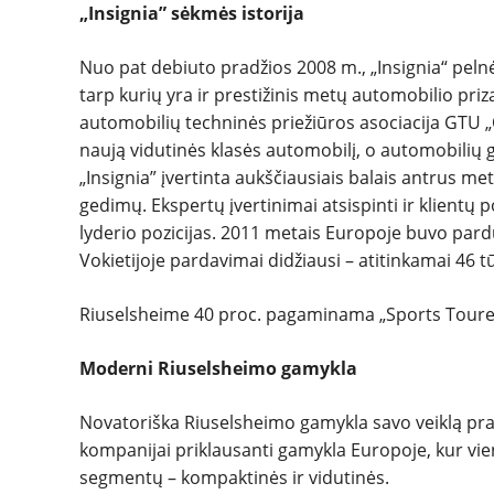
„Insignia” sėkmės istorija
Nuo pat debiuto pradžios 2008 m., „Insignia“ peln
tarp kurių yra ir prestižinis metų automobilio priz
automobilių techninės priežiūros asociacija GTU „O
naują vidutinės klasės automobilį, o automobilių 
„Insignia” įvertinta aukščiausiais balais antrus me
gedimų. Ekspertų įvertinimai atsispinti ir klientų 
lyderio pozicijas. 2011 metais Europoje buvo parduo
Vokietijoje pardavimai didžiausi – atitinkamai 46 tūk
Riuselsheime 40 proc. pagaminama „Sports Tourer“ 
Moderni Riuselsheimo gamykla
Novatoriška Riuselsheimo gamykla savo veiklą pra
kompanijai priklausanti gamykla Europoje, kur vie
segmentų – kompaktinės ir vidutinės.