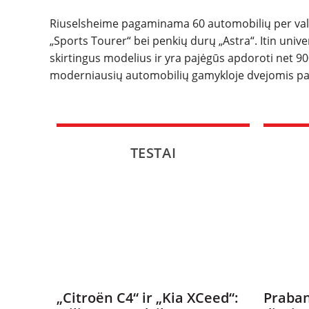
Riuselsheime pagaminama 60 automobilių per valan
„Sports Tourer“ bei penkių durų „Astra“. Itin unive
skirtingus modelius ir yra pajėgūs apdoroti net 90
moderniausių automobilių gamykloje dvejomis pa
TESTAI
„Citroën C4“ ir „Kia XCeed“:
Praban