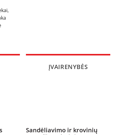
kai,
nka
e
ĮVAIRENYBĖS
s
Sandėliavimo ir krovinių