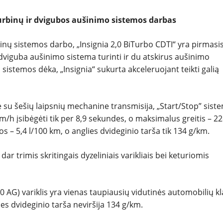
turbinų ir dvigubos aušinimo sistemos darbas
inų sistemos darbo, „Insignia 2,0 BiTurbo CDTI“ yra pirmasi
dviguba aušinimo sistema turinti ir du atskirus aušinimo
 sistemos dėka, „Insignia“ sukurta akceleruojant teikti galią
e su šešių laipsnių mechanine transmisija, „Start/Stop” sist
0 km/h įsibėgėti tik per 8,9 sekundes, o maksimalus greitis – 2
 – 5,4 l/100 km, o anglies dvideginio tarša tik 134 g/km.
dar trimis skritingais dyzeliniais varikliais bei keturiomis
 AG) variklis yra vienas taupiausių vidutinės automobilių k
ies dvideginio tarša neviršija 134 g/km.