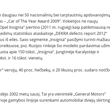
ė daugiau nei 50 nacionalinių bei tarptautinių apdovanojimų
as – „Car of The Year Award 2009“. Vokietijos ne naujų
pel Insignia” įvertino (2011 m. rugsėjį) kaip patikimiausią n
gedimų statistikos ataskaitoje „DEKRA defects report 2012“
tus iš eilės. Savo segmente „Insignia“ pasižymi turinti mažiau
poreikiuose, pvz. Rusijos rinkoje šio modelio pardavimai uži
ta apie 150 tūkst. „Insignia“. Jungtinėje Karalystėje ir
st. ir 16 tūkst. vienetų.
versijų, 40 proc. hečbekų, o 20 likusių proc. sudaro notčb
dėjo 2002 metų sausį. Tai yra vienintelė „General Motors”
noje gamybos linijoje surenkami automobiliai dviejų skirtin