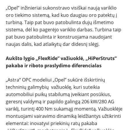
„Opel” inžinieriai sukonstravo visiškai naują variklio
oro tiekimo sistemą, kad kuo daugiau oro patektų į
turbiną. Taip pat buvo patobulinta dujų išmetimo
sistema, dėl ko pagerėjo variklio darbas. Turbina taip
pat buvo patobulinta ir konstruojama naudojant
naujas dalis, kad atlaikytų dar didesnį slėgį.
Aukšto lygio „FlexRide” važiuoklė, „HiPerStruts”
pakaba ir riboto praslydimo diferencialas
„Astra“ OPC modeliui „Opel” sukūrė išskirtinių
techninių galimybių važiuoklę, kuri suteikia
automobiliui puikų stabilumą įveikiant posūkius,
geresnį valdymą ir papildo galingą 206 kW/280 AG
variklį, turintį 400 Nm sukamąjį momentą. Važiuoklėje
montuojami vairavimo dinamiką leidžiantys užtikrinti
elementai: inovatyvi priekinių ratų pakaba