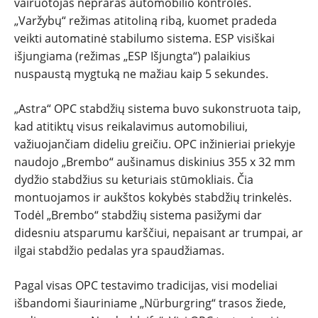
vairuotojas nepraras automobilio kontrolės.
„Varžybų“ režimas atitoliną ribą, kuomet pradeda
veikti automatinė stabilumo sistema. ESP visiškai
išjungiama (režimas „ESP Išjungta“) palaikius
nuspaustą mygtuką ne mažiau kaip 5 sekundes.
„Astra“ OPC stabdžių sistema buvo sukonstruota taip,
kad atitiktų visus reikalavimus automobiliui,
važiuojančiam dideliu greičiu. OPC inžinieriai priekyje
naudojo „Brembo“ aušinamus diskinius 355 x 32 mm
dydžio stabdžius su keturiais stūmokliais. Čia
montuojamos ir aukštos kokybės stabdžių trinkelės.
Todėl „Brembo“ stabdžių sistema pasižymi dar
didesniu atsparumu karščiui, nepaisant ar trumpai, ar
ilgai stabdžio pedalas yra spaudžiamas.
Pagal visas OPC testavimo tradicijas, visi modeliai
išbandomi šiauriniame „Nürburgring“ trasos žiede,