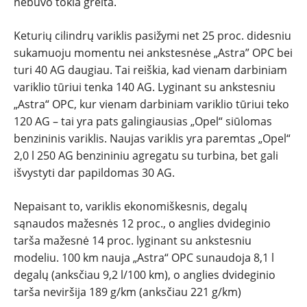
nebuvo tokia greita.
PATARIMAI
Keturių cilindrų variklis pasižymi net 25 proc. didesniu
ĮVAIRENYBĖS
sukamuoju momentu nei ankstesnėse „Astra” OPC bei
turi 40 AG daugiau. Tai reiškia, kad vienam darbiniam
variklio tūriui tenka 140 AG. Lyginant su ankstesniu
„Astra“ OPC, kur vienam darbiniam variklio tūriui teko
120 AG – tai yra pats galingiausias „Opel“ siūlomas
benzininis variklis. Naujas variklis yra paremtas „Opel“
2,0 l 250 AG benzininiu agregatu su turbina, bet gali
išvystyti dar papildomas 30 AG.
Nepaisant to, variklis ekonomiškesnis, degalų
sąnaudos mažesnės 12 proc., o anglies dvideginio
tarša mažesnė 14 proc. lyginant su ankstesniu
modeliu. 100 km nauja „Astra“ OPC sunaudoja 8,1 l
degalų (anksčiau 9,2 l/100 km), o anglies dvideginio
tarša neviršija 189 g/km (anksčiau 221 g/km)