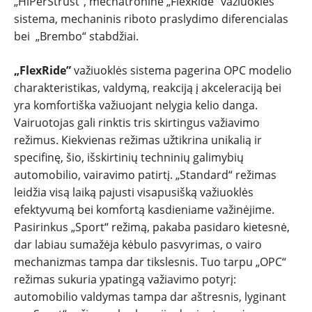
„HiPerStrust“, mechatroninė „FlexRide“ važiuoklės
sistema, mechaninis riboto praslydimo diferencialas
bei „Brembo“ stabdžiai.
„FlexRide”
važiuoklės sistema pagerina OPC modelio
charakteristikas, valdymą, reakciją į akceleraciją bei
yra komfortiška važiuojant nelygia kelio danga.
Vairuotojas gali rinktis tris skirtingus važiavimo
režimus. Kiekvienas režimas užtikrina unikalią ir
specifinę, šio, išskirtinių techninių galimybių
automobilio, vairavimo patirtį. „Standard“ režimas
leidžia visą laiką pajusti visapusišką važiuoklės
efektyvumą bei komfortą kasdieniame važinėjime.
Pasirinkus „Sport“ režimą, pakaba pasidaro kietesnė,
dar labiau sumažėja kėbulo pasvyrimas, o vairo
mechanizmas tampa dar tikslesnis. Tuo tarpu „OPC“
režimas sukuria ypatingą važiavimo potyrį:
automobilio valdymas tampa dar aštresnis, lyginant