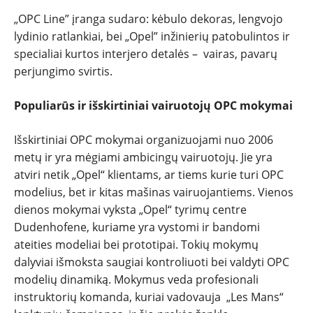
„OPC Line” įranga sudaro: kėbulo dekoras, lengvojo
lydinio ratlankiai, bei „Opel” inžinierių patobulintos ir
specialiai kurtos interjero detalės – vairas, pavarų
perjungimo svirtis.
Populiarūs ir išskirtiniai vairuotojų OPC mokymai
Išskirtiniai OPC mokymai organizuojami nuo 2006
metų ir yra mėgiami ambicingų vairuotojų. Jie yra
atviri netik „Opel“ klientams, ar tiems kurie turi OPC
modelius, bet ir kitas mašinas vairuojantiems. Vienos
dienos mokymai vyksta „Opel“ tyrimų centre
Dudenhofene, kuriame yra vystomi ir bandomi
ateities modeliai bei prototipai. Tokių mokymų
dalyviai išmoksta saugiai kontroliuoti bei valdyti OPC
modelių dinamiką. Mokymus veda profesionali
instruktorių komanda, kuriai vadovauja „Les Mans“