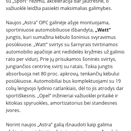
su „Sport“ režimu, akceleracija dar jautresnė, o
važiuoklė leidžia pasiekti maksimalias galimybes.
Naujos „Astra” OPC galinėje ašyje montuojama,
sportiniuose automobiliuose išbandyta,
„Watt“
jungtis, kuri sumažina kėbulo šoninius svyravimus
posūkiuose. „Watt“ svirtys su šarnyrais tvirtinamos
automobilio apačioje ant nedidelės kryžmės už galinio
rato per vidurį. Prie jų prisukamos šoninės svirtys,
jungiančios centrinę svirtį su ratais. Tokia jungtis
absorbuoja net 80 proc. apkrovų, tenkančių kėbului
posūkiuose. Automobiliai bus komplektuojami su 19
colių lengvojo lydinio ratlankiais, dėl to jis atrodys dar
sportiškesnis. „Opel“ inžinieriai važiuoklei pritaikė ir
kitokias spyruokles, amortizatorius bei standesnes
įvores.
Norint naujos „Astra” galią išnaudoti kaip galima