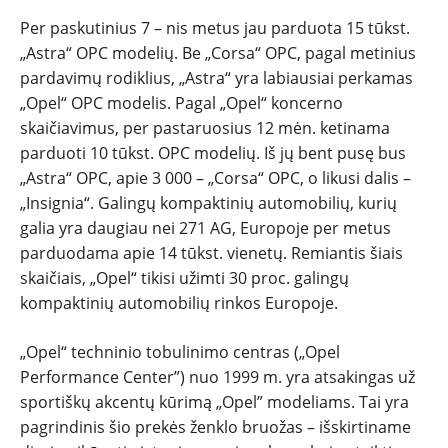
Per paskutinius 7 – nis metus jau parduota 15 tūkst.
„Astra“ OPC modelių. Be „Corsa“ OPC, pagal metinius
pardavimų rodiklius, „Astra“ yra labiausiai perkamas
„Opel“ OPC modelis. Pagal „Opel“ koncerno
skaičiavimus, per pastaruosius 12 mėn. ketinama
parduoti 10 tūkst. OPC modelių. Iš jų bent pusę bus
„Astra“ OPC, apie 3 000 – „Corsa“ OPC, o likusi dalis –
„Insignia“. Galingų kompaktinių automobilių, kurių
galia yra daugiau nei 271 AG, Europoje per metus
parduodama apie 14 tūkst. vienetų. Remiantis šiais
skaičiais, „Opel“ tikisi užimti 30 proc. galingų
kompaktinių automobilių rinkos Europoje.
„Opel“ techninio tobulinimo centras („Opel
Performance Center”) nuo 1999 m. yra atsakingas už
sportiškų akcentų kūrimą „Opel” modeliams. Tai yra
pagrindinis šio prekės ženklo bruožas – išskirtiname