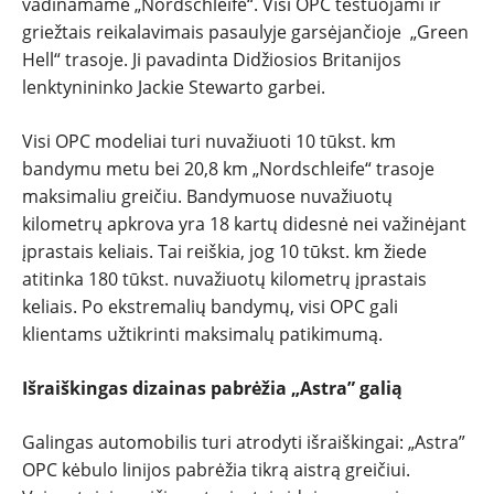
vadinamame „Nordschleife“. Visi OPC testuojami ir
griežtais reikalavimais pasaulyje garsėjančioje „Green
Hell“ trasoje. Ji pavadinta Didžiosios Britanijos
lenktynininko Jackie Stewarto garbei.
Visi OPC modeliai turi nuvažiuoti 10 tūkst. km
bandymu metu bei 20,8 km „Nordschleife“ trasoje
maksimaliu greičiu. Bandymuose nuvažiuotų
kilometrų apkrova yra 18 kartų didesnė nei važinėjant
įprastais keliais. Tai reiškia, jog 10 tūkst. km žiede
atitinka 180 tūkst. nuvažiuotų kilometrų įprastais
keliais. Po ekstremalių bandymų, visi OPC gali
klientams užtikrinti maksimalų patikimumą.
Išraiškingas dizainas pabrėžia „Astra” galią
Galingas automobilis turi atrodyti išraiškingai: „Astra”
OPC kėbulo linijos pabrėžia tikrą aistrą greičiui.