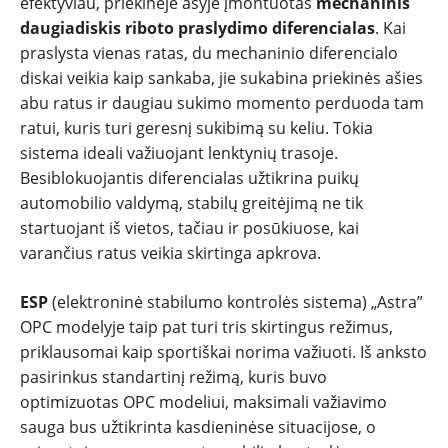
efektyviau, priekinėje ašyje įmontuotas
mechaninis
daugiadiskis riboto praslydimo diferencialas
. Kai
praslysta vienas ratas, du mechaninio diferencialo
diskai veikia kaip sankaba, jie sukabina priekinės ašies
abu ratus ir daugiau sukimo momento perduoda tam
ratui, kuris turi geresnį sukibimą su keliu. Tokia
sistema ideali važiuojant lenktynių trasoje.
Besiblokuojantis diferencialas užtikrina puikų
automobilio valdymą, stabilų greitėjimą ne tik
startuojant iš vietos, tačiau ir posūkiuose, kai
varančius ratus veikia skirtinga apkrova.
ESP
(elektroninė stabilumo kontrolės sistema) „Astra”
OPC modelyje taip pat turi tris skirtingus režimus,
priklausomai kaip sportiškai norima važiuoti. Iš anksto
pasirinkus standartinį režimą, kuris buvo
optimizuotas OPC modeliui, maksimali važiavimo
sauga bus užtikrinta kasdieninėse situacijose, o