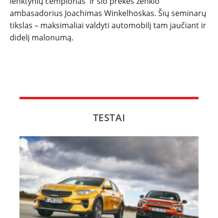
lenktynių čempionas ir šio prekės ženklo
ambasadorius Joachimas Winkelhoskas. Šių seminarų
tikslas – maksimaliai valdyti automobilį tam jaučiant ir
didelį malonumą.
TESTAI