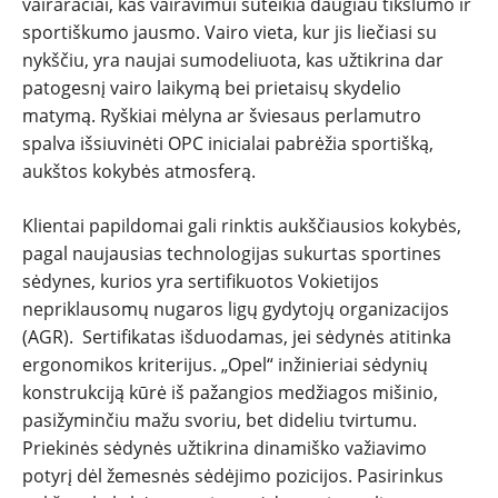
vairaračiai, kas vairavimui suteikia daugiau tikslumo ir
sportiškumo jausmo. Vairo vieta, kur jis liečiasi su
nykščiu, yra naujai sumodeliuota, kas užtikrina dar
patogesnį vairo laikymą bei prietaisų skydelio
matymą. Ryškiai mėlyna ar šviesaus perlamutro
spalva išsiuvinėti OPC inicialai pabrėžia sportišką,
aukštos kokybės atmosferą.
Klientai papildomai gali rinktis aukščiausios kokybės,
pagal naujausias technologijas sukurtas sportines
sėdynes, kurios yra sertifikuotos Vokietijos
nepriklausomų nugaros ligų gydytojų organizacijos
(AGR). Sertifikatas išduodamas, jei sėdynės atitinka
ergonomikos kriterijus. „Opel“ inžinieriai sėdynių
konstrukciją kūrė iš pažangios medžiagos mišinio,
pasižyminčiu mažu svoriu, bet dideliu tvirtumu.
Priekinės sėdynės užtikrina dinamiško važiavimo
potyrį dėl žemesnės sėdėjimo pozicijos. Pasirinkus