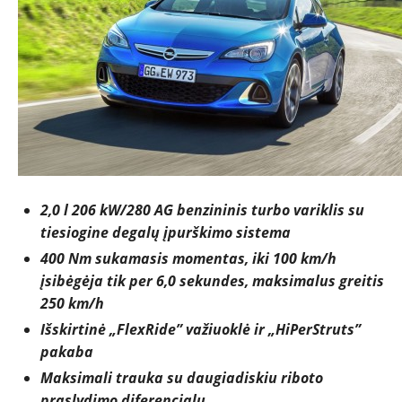
2,0 l 206 kW/280 AG benzininis turbo variklis su
tiesiogine degalų įpurškimo sistema
400 Nm sukamasis momentas, iki 100 km/h
įsibėgėja tik per 6,0 sekundes, maksimalus greitis
250 km/h
Išskirtinė „FlexRide” važiuoklė ir „HiPerStruts”
pakaba
Maksimali trauka su daugiadiskiu riboto
praslydimo diferencialu