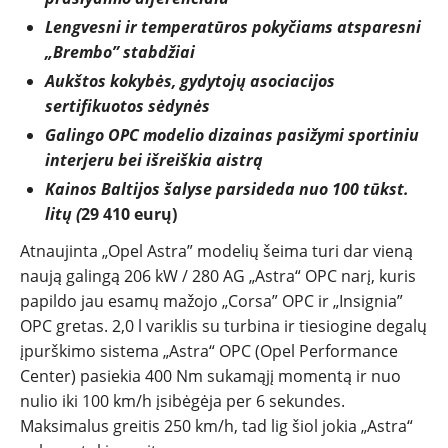
Lengvesni ir temperatūros pokyčiams atsparesni
„Brembo” stabdžiai
Aukštos kokybės, gydytojų asociacijos
sertifikuotos sėdynės
NAUJIENOS
Galingo OPC modelio dizainas pasižymi sportiniu
interjeru bei išreiškia aistrą
TESTAI
Kainos Baltijos šalyse parsideda nuo 100 tūkst.
litų (
29 410 eurų)
NAUJI
Atnaujinta „Opel Astra” modelių šeima turi dar vieną
naują galingą 206 kW / 280 AG „Astra“ OPC narį, kuris
NAUDOTI
papildo jau esamų mažojo „Corsa” OPC ir „Insignia”
OPC gretas. 2,0 l variklis su turbina ir tiesiogine degalų
įpurškimo sistema „Astra“ OPC (Opel Performance
REPORTAŽAI
Center) pasiekia 400 Nm sukamąjį momentą ir nuo
nulio iki 100 km/h įsibėgėja per 6 sekundes.
SPORTAS
Maksimalus greitis 250 km/h, tad lig šiol jokia „Astra“