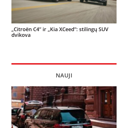
„Citroën C4“ ir „Kia XCeed“: stilingų SUV
dvikova
NAUJI