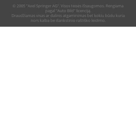
© 2005 "Axel Springer AG". Visos teisės išsaugomos. Rengiama
pagal "Auto Bild" licenciją.
Draudžiamas visas ar dalinis atgaminimas bet kokiu būdu kuria
nors kalba be išankstinio raštiško leidimo.