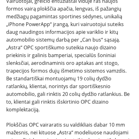
Vairuotojai, greičio entuziastai viduje ras naujos
formos vairą plokščia apačia, lengvas, iš pažangių
medžiagų pagamintas sportines sėdynes, unikalią
„iPhone PowerApp“ įrangą, kuri vairuotojui suteiks
daug naudingos informacijos apie variklio ir kitų
automobilio sistemų darbą per „Can bus“ sąsają.
„Astra“ OPC sportiškumo suteikia naujo dizaino
priekinis ir galinis bamperiai, specialūs šoniniai
slenksčiai, aerodinaminis oro aptakas ant stogo,
trapecijos formos dujų išmetimo sistemos vamzdis.
Be standartiškai montuojamų 19 colių dydžio
ratlankių, klientai, norintys dar sportiškesnio
automobilio, gali rinktis 20 colių dydžio ratlankius. Be
to, klientai gali rinktis išskirtinio OPC dizaino
komplektaciją.
Plokščias OPC vairaratis su valdikliais dabar 10 mm
mažesnis, nei kituose „Astra“ modeliuose naudojami