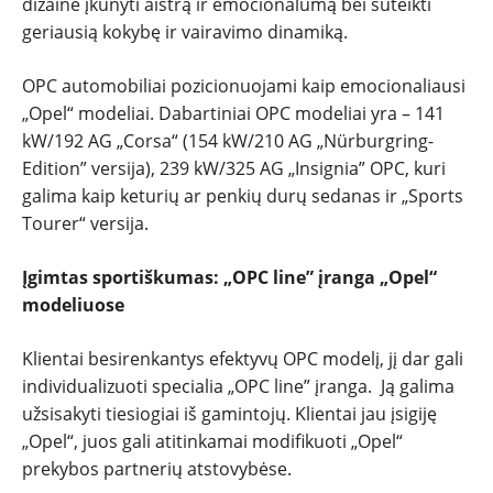
dizaine įkūnyti aistrą ir emocionalumą bei suteikti
geriausią kokybę ir vairavimo dinamiką.
OPC automobiliai pozicionuojami kaip emocionaliausi
„Opel“ modeliai. Dabartiniai OPC modeliai yra – 141
kW/192 AG „Corsa“ (154 kW/210 AG „Nürburgring-
Edition” versija), 239 kW/325 AG „Insignia” OPC, kuri
galima kaip keturių ar penkių durų sedanas ir „Sports
Tourer“ versija.
Įgimtas sportiškumas: „OPC line” įranga „Opel“
modeliuose
Klientai besirenkantys efektyvų OPC modelį, jį dar gali
individualizuoti specialia „OPC line” įranga. Ją galima
užsisakyti tiesiogiai iš gamintojų. Klientai jau įsigiję
„Opel“, juos gali atitinkamai modifikuoti „Opel“
prekybos partnerių atstovybėse.