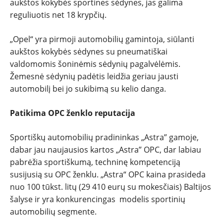
aukštos kokybės sportines sėdynes, jas galima
reguliuotis net 18 krypčių.
„Opel“ yra pirmoji automobilių gamintoja, siūlanti
aukštos kokybės sėdynes su pneumatiškai
valdomomis šoninėmis sėdynių pagalvėlėmis.
Žemesnė sėdynių padėtis leidžia geriau jausti
automobilį bei jo sukibimą su kelio danga.
Patikima OPC ženklo reputacija
Sportiškų automobilių pradininkas „Astra” gamoje,
dabar jau naujausios kartos „Astra” OPC, dar labiau
pabrėžia sportiškumą, techninę kompetenciją
susijusią su OPC ženklu. „Astra“ OPC kaina prasideda
nuo 100 tūkst. litų (29 410 eurų su mokesčiais) Baltijos
šalyse ir yra konkurencingas modelis sportinių
automobilių segmente.