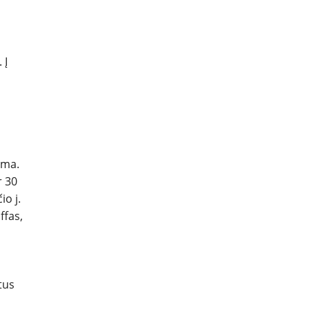
 Į
oma.
r 30
io j.
ffas,
tus