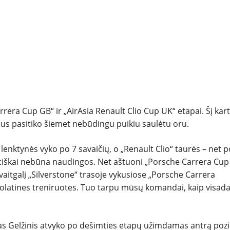
NAUDOTI
REPORTAŽAI
SPORTAS
PATARIMAI
arrera Cup GB“ ir „AirAsia Renault Clio Cup UK“ etapai. Šį kar
ius pasitiko šiemet nebūdingu puikiu saulėtu oru.
ĮVAIRENYBĖS
lenktynės vyko po 7 savaičių, o „Renault Clio“ taurės – net p
iciškai nebūna naudingos. Net aštuoni „Porsche Carrera Cup
vaitgalį „Silverstone“ trasoje vykusiose „Porsche Carrera
olatines treniruotes. Tuo tarpu mūsų komandai, kaip visada,
nas Gelžinis atvyko po dešimties etapų užimdamas antrą pozi