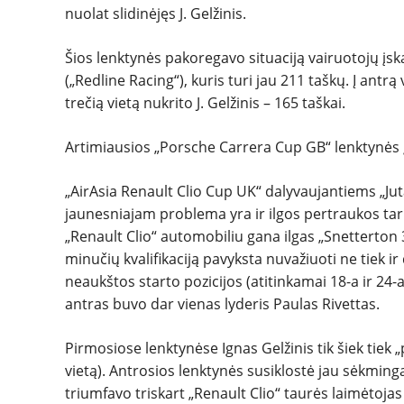
nuolat slidinėjęs J. Gelžinis.
Šios lenktynės pakoregavo situaciją vairuotojų įsk
(„Redline Racing“), kuris turi jau 211 taškų. Į antrą
trečią vietą nukrito J. Gelžinis – 165 taškai.
Artimiausios „Porsche Carrera Cup GB“ lenktynės įv
„AirAsia Renault Clio Cup UK“ dalyvaujantiems „Jut
jaunesniajam problema yra ir ilgos pertraukos tarp 
„Renault Clio“ automobiliu gana ilgas „Snetterton 3
minučių kvalifikaciją pavyksta nuvažiuoti ne tiek ir 
neaukštos starto pozicijos (atitinkamai 18-a ir 24
antras buvo dar vienas lyderis Paulas Rivettas.
Pirmosiose lenktynėse Ignas Gelžinis tik šiek tiek „
vietą). Antrosios lenktynės susiklostė jau sėkmingai
triumfavo triskart „Renault Clio“ taurės laimėtojas 