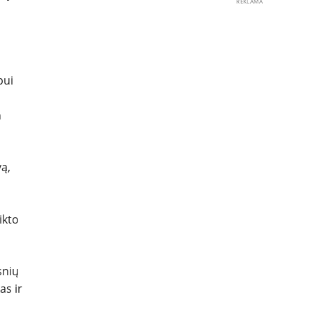
REKLAMA
pui
n
vą,
ikto
snių
as ir