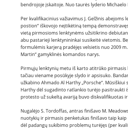
bendrojoje įskaitoje. Nuo taurės lyderio Michaelo 
Per kvalifikacinius važiavimus J. Gelžinis abejoms 
postion“ iškovojo neįtikėtiną tempą demonstravę
vietą pirmosioms lenktynėms užsitikrino debiutant
abu pastarieji lenktynininkai susikeitė vietomis. Be
formulėmis karjerą pradėjęs velsietis nuo 2009 m. 
Martin“ gamyklinės komandos narys.
Pirmųjų lenktynių metu iš karto atitrūko pirmasis 
tačiau viename posūkyje slydo ir apsisuko. Bandant
užkabino Ahmado Al Harthy „Porsche“. Mūsiškiui su
Harthy dėl sugadinto ratlankio turėjo pasitraukti iš
protesto už sukeltą avariją buvo diskvalifikuotas 
Nugalėjo S. Tordoffas, antras finišavo M. Meadows
nuotykių ir pirmasis penketukas finišavo taip kaip
dėl padangų sukibimo problemų turėjęs (per kval