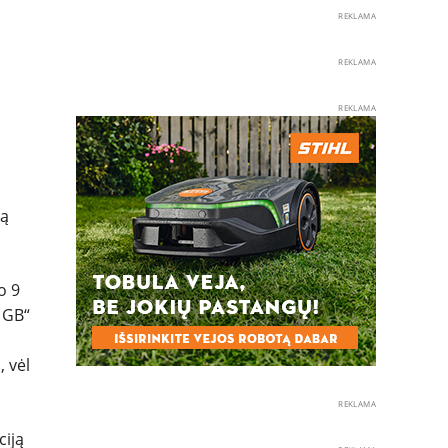
REKLAMA
REKLAMA
REKLAMA
tą
o 9
 GB“
 vėl
REKLAMA
ciją