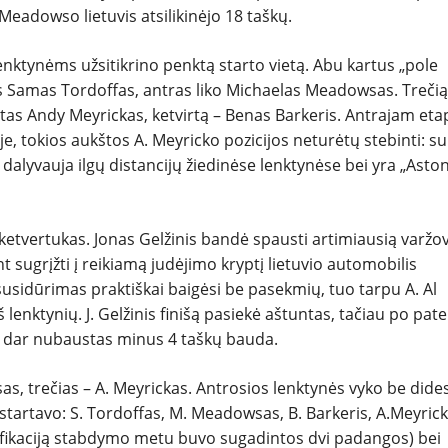
Meadowso lietuvis atsilikinėjo 18 taškų.
lenktynėms užsitikrino penktą starto vietą. Abu kartus „pole
s Samas Tordoffas, antras liko Michaelas Meadowsas. Trečią
as Andy Meyrickas, ketvirtą – Benas Barkeris. Antrajam eta
je, tokios aukštos A. Meyricko pozicijos neturėtų stebinti: su
dalyvauja ilgų distancijų žiedinėse lenktynėse bei yra „Asto
ketvertukas. Jonas Gelžinis bandė spausti artimiausią varžo
 sugrįžti į reikiamą judėjimo kryptį lietuvio automobilis
sidūrimas praktiškai baigėsi be pasekmių, tuo tarpu A. Al
 lenktynių. J. Gelžinis finišą pasiekė aštuntas, tačiau po pate
ir dar nubaustas minus 4 taškų bauda.
as, trečias – A. Meyrickas. Antrosios lenktynės vyko be dide
 startavo: S. Tordoffas, M. Meadowsas, B. Barkeris, A.Meyrick
ifikaciją stabdymo metu buvo sugadintos dvi padangos) bei