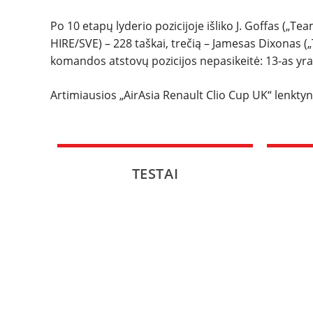
Po 10 etapų lyderio pozicijoje išliko J. Goffas („Te
HIRE/SVE) – 228 taškai, trečią – Jamesas Dixonas („
komandos atstovų pozicijos nepasikeitė: 13-as yra I. 
Artimiausios „AirAsia Renault Clio Cup UK“ lenktyn
TESTAI