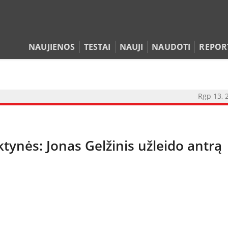
NAUJIENOS
TESTAI
NAUJI
NAUDOTI
REPOR
Rgp 13, 
tynės: Jonas Gelžinis užleido antrą
NAUJIENOS
TESTAI
NAUJI