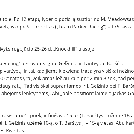
aitoje. Po 12 etapų lyderio poziciją sustiprino M. Meadowsas
 vietą iškopė S. Tordoffas („Team Parker Racing“) – 175 taškai.
yks rugpjūčio 25-26 d. „Knockhill“ trasoje.
a Racing“ atstovams Ignui Gelžiniui ir Tautvydui Barščiui
varžybų, ir tai, kad jiems kiekviena trasa yra visiškai nežin
00“ ratas yra įveikiamas lėčiau kaip per 2 min 8 sek., tad pe
daug ratų. Tad visiškai suprantamos ir I. Gelžinio bei T. Baršč
-a abejoms lenktynėms). Abi „pole-position“ laimėjo Jackas Go
prasistūmė“ į priekį ir finišavo 15-as (T. Barštys j. užėmė 18-ą
: I. Gelžinis užėmė 10-ą, o T. Barštys j. – 15-ą vietas. Abu kar
P. Rivettas.