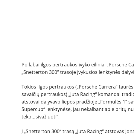
Po labai ilgos pertraukos įvyko eiliniai „Porsche C
„Snetterton 300“ trasoje įvykusios lenktynės dalyv
Tokios ilgos pertraukos („Porsche Carrera“ taurės 
savaičių pertraukos) „Juta Racing“ komandai trad
atstovai dalyvavo liepos pradžioje „Formulės 1“ sa
Supercup“ lenktynėse, jau nekalbant apie britų nu
teko „įsivažiuoti“.
Į „Snetterton 300“ trasą „Juta Racing“ atstovas Jo